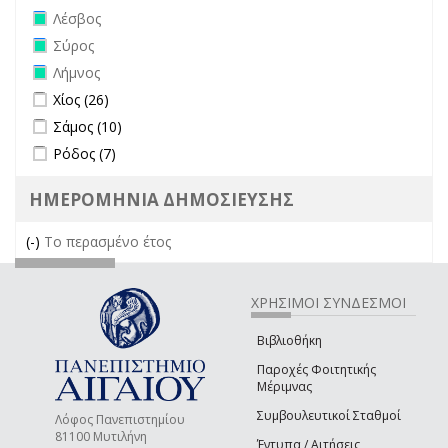
Remove Λέσβος filter
Λέσβος
Remove Σύρος filter
Σύρος
Remove Λήμνος filter
Λήμνος
Apply Χίος filter
Apply Χίος filter
Χίος (26)
Apply Σάμος filter
Apply Σάμος filter
Σάμος (10)
Apply Ρόδος filter
Apply Ρόδος filter
Ρόδος (7)
ΗΜΕΡΟΜΗΝΙΑ ΔΗΜΟΣΙΕΥΣΗΣ
(-)
Remove Το περασμένο έτος filter
Το περασμένο έτος
ΧΡΗΣΙΜΟΙ ΣΥΝΔΕΣΜΟΙ
Βιβλιοθήκη
Παροχές Φοιτητικής
Μέριμνας
Συμβουλευτικοί Σταθμοί
Λόφος Πανεπιστημίου
81100 Μυτιλήνη
Έντυπα / Αιτήσεις