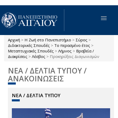
Παράκαμψη προς το κυρίως περιεχόμενο
Toggle
navigat
Αρχική
>
Η Ζωή στο Πανεπιστήμιο
>
Σύρος
>
Είστε εδώ
Διδακτορικές Σπουδές
>
Το περασμένο έτος
>
Μεταπτυχιακές Σπουδές
>
Λήμνος
>
Βραβεία /
Διακρίσεις
>
Λέσβος
>
Προκηρύξεις Διαγωνισμών
ΝΕΑ / ΔΕΛΤΙΑ ΤΥΠΟΥ /
ΑΝΑΚΟΙΝΩΣΕΙΣ
ΝΕΑ / ΔΕΛΤΙΑ ΤΥΠΟΥ