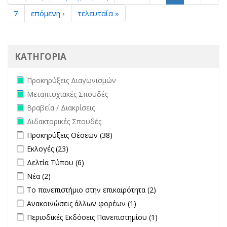
7
επόμενη ›
τελευταία »
ΚΑΤΗΓΟΡΙΑ
Remove Προκηρύξεις Διαγωνισμών filter
Προκηρύξεις Διαγωνισμών
Remove Μεταπτυχιακές Σπουδές filter
Μεταπτυχιακές Σπουδές
Remove Βραβεία / Διακρίσεις filter
Βραβεία / Διακρίσεις
Remove Διδακτορικές Σπουδές filter
Διδακτορικές Σπουδές
Apply Προκηρύξεις Θέσεων filter
Apply Προκηρύξεις Θέσεων
Προκηρύξεις Θέσεων (38)
filter
Apply Εκλογές filter
Apply Εκλογές filter
Εκλογές (23)
Apply Δελτία Τύπου filter
Apply Δελτία Τύπου filter
Δελτία Τύπου (6)
Apply Νέα filter
Apply Νέα filter
Νέα (2)
Apply Το πανεπιστήμιο στην επικαιρότητα filter
Apply Το
Το πανεπιστήμιο στην επικαιρότητα (2)
πανεπιστήμιο στην
Apply Ανακοινώσεις άλλων φορέων filter
Apply Ανακοινώσεις
Ανακοινώσεις άλλων φορέων (1)
επικαιρότητα filter
άλλων φορέων filter
Apply Περιοδικές Εκδόσεις Πανεπιστημίου filter
Apply Περιοδικές
Περιοδικές Εκδόσεις Πανεπιστημίου (1)
Εκδόσεις