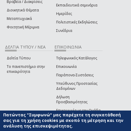
Βραβεία / Διακρίσεις
Εκπαιδευτικά σεμινάρια
Διοικητικά Θέματα
Ημερίδες
Μεταπτυχιακά
Πολιτιστικές Εκδηλώσεις
Φοιτητική Μέριμνα
Συνέδρια
ΔΕΛΤΙΑ ΤΥΠΟΥ / ΝΕΑ
ΕΠΙΚΟΙΝΩΝΙΑ
Δελτία Τύπου
Τηλεφωνικός Κατάλογος
Το πανεπιστήμιο στην
Επικοινωνία
επικαιρότητα
Παράπονα-Συστάσεις
Υπεύθυνος Προστασίας
Δεδομένων
Δήλωση
Προσβασιμότητας
Επικοινωνία με την Ομάδα
Πατώντας "Συμφωνώ" μας παρέχετε τη συγκατάθεσή
Ανάπτυξης του site
(link sends e-mail)
σας για τη χρήση cookies με σκοπό τη μέτρηση και την
ανάλυση της επισκεψιμότητας.
© ΠΑΝΕΠΙΣΤΗΜΙΟ ΑΙΓΑΙΟΥ
ΟΡΟΙ ΧΡΗΣΗΣ
ΠΟΛΙΤΙΚΗ COOKIES
ΟΜΑΔΑ