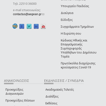
Τηλ. 22510 36000
Υπουργείο Παιδείας
e-mail επικοινωνίας:
Διαύγεια
(link sends e-mail)
contactus@aegean.gr
Εύδοξος
Συγγράμματα Τμημάτων
Η Ευρώπη σου
Κώδικας Ηθικής και
Επαγγελματικής
Συμπεριφοράς
Υπαλλήλων του Δημόσιου
Τομέα
Πρωτόκολλα διαχείρισης
κρούσματος Covid-19
ΑΝΑΚΟΙΝΩΣΕΙΣ
ΕΚΔΗΛΩΣΕΙΣ / ΣΥΝΕΔΡΙΑ
Προκηρύξεις
Ακαδημαϊκές Τελετές
Διαγωνισμών
Διαλέξεις
Προκηρύξεις Θέσεων
Εκθέσεις