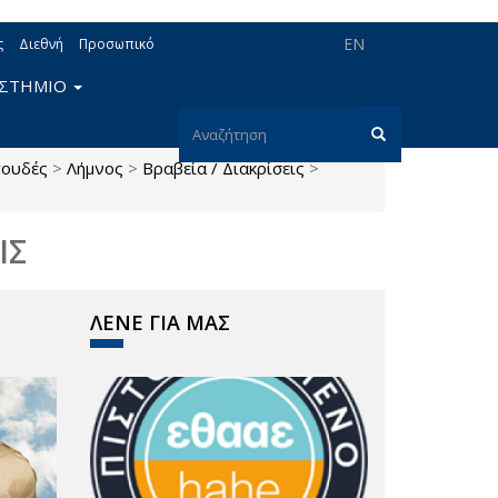
EN
ς
Διεθνή
Προσωπικό
ΙΣΤΗΜΙΟ
Φόρμα
πουδές
>
Λήμνος
>
Βραβεία / Διακρίσεις
>
αναζήτησης
Αναζήτηση
ΙΣ
ΛΕΝΕ ΓΙΑ ΜΑΣ