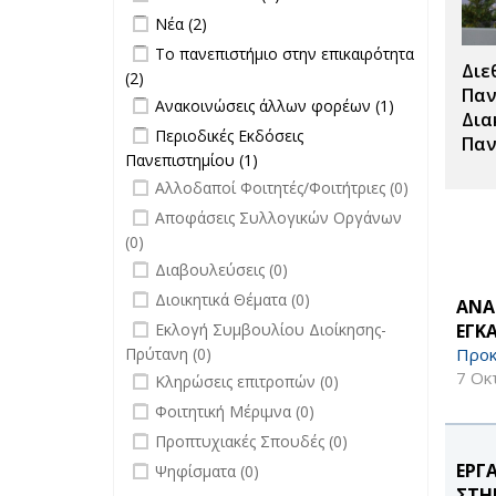
filter
Apply Νέα filter
Apply Νέα filter
Νέα (2)
Apply Το πανεπιστήμιο στην
Το πανεπιστήμιο στην επικαιρότητα
Διε
επικαιρότητα filter
(2)
Apply Το πανεπιστήμιο στην
Παν
Apply Ανακοινώσεις άλλων φορέων
επικαιρότητα filter
Apply
Ανακοινώσεις άλλων φορέων (1)
Δια
filter
Ανακοινώσεις
Apply Περιοδικές Εκδόσεις
Περιοδικές Εκδόσεις
Παν
άλλων
Πανεπιστημίου filter
Πανεπιστημίου (1)
Apply Περιοδικές
φορέων filter
undefined
Εκδόσεις
Αλλοδαποί Φοιτητές/Φοιτήτριες (0)
Πανεπιστημίου filter
undefined
Αποφάσεις Συλλογικών Οργάνων
(0)
undefined
Διαβουλεύσεις (0)
undefined
Διοικητικά Θέματα (0)
ΑΝΑ
undefined
ΕΓΚ
Εκλογή Συμβουλίου Διοίκησης-
Προκ
Πρύτανη (0)
undefined
7 Οκ
Κληρώσεις επιτροπών (0)
undefined
Φοιτητική Μέριμνα (0)
undefined
Προπτυχιακές Σπουδές (0)
undefined
ΕΡΓ
Ψηφίσματα (0)
ΣΤΗ