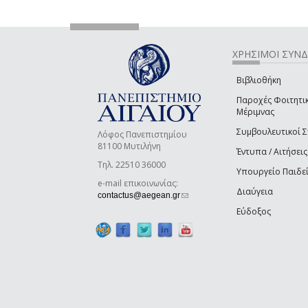
ΧΡΗΣΙΜΟΙ ΣΥΝ
Βιβλιοθήκη
Παροχές Φοιτητι
Μέριμνας
Συμβουλευτικοί 
Λόφος Πανεπιστημίου
81100 Μυτιλήνη
Έντυπα / Αιτήσεις
Τηλ. 22510 36000
Υπουργείο Παιδε
e-mail επικοινωνίας:
Διαύγεια
(link sends e-mail)
contactus@aegean.gr
Εύδοξος