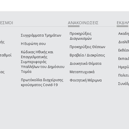
ΔΕΣΜΟΙ
ΑΝΑΚΟΙΝΩΣΕΙΣ
ΕΚΔΗΛ
Προκηρύξεις
Ακαδη
Συγγράμματα Τμημάτων
Διαγωνισμών
κής
Διαλέξ
Η Ευρώπη σου
Προκηρύξεις Θέσεων
Εκθέσ
Κώδικας Ηθικής και
Σταθμοί
Βραβεία / Διακρίσεις
Επαγγελματικής
Εκπαι
Συμπεριφοράς
Διοικητικά Θέματα
Υπαλλήλων του Δημόσιου
Ημερί
Τομέα
ίας
Μεταπτυχιακά
Πολιτι
Πρωτόκολλα διαχείρισης
Φοιτητική Μέριμνα
Συνέδ
κρούσματος Covid-19