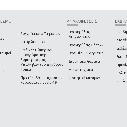
ΔΕΣΜΟΙ
ΑΝΑΚΟΙΝΩΣΕΙΣ
ΕΚΔΗΛ
Προκηρύξεις
Ακαδη
Συγγράμματα Τμημάτων
Διαγωνισμών
κής
Διαλέξ
Η Ευρώπη σου
Προκηρύξεις Θέσεων
Εκθέσ
Κώδικας Ηθικής και
Σταθμοί
Βραβεία / Διακρίσεις
Επαγγελματικής
Εκπαι
Συμπεριφοράς
Διοικητικά Θέματα
Υπαλλήλων του Δημόσιου
Ημερί
Τομέα
ίας
Μεταπτυχιακά
Πολιτι
Πρωτόκολλα διαχείρισης
Φοιτητική Μέριμνα
Συνέδ
κρούσματος Covid-19