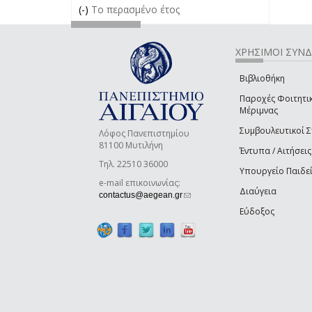
(-)
Remove Το περασμένο έτος filter
Το περασμένο έτος
ΧΡΗΣΙΜΟΙ ΣΥΝ
Βιβλιοθήκη
Παροχές Φοιτητι
Μέριμνας
Συμβουλευτικοί 
Λόφος Πανεπιστημίου
81100 Μυτιλήνη
Έντυπα / Αιτήσεις
Τηλ. 22510 36000
Υπουργείο Παιδε
e-mail επικοινωνίας:
Διαύγεια
(link sends e-mail)
contactus@aegean.gr
Εύδοξος