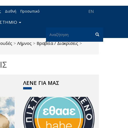
EN
ς
Διεθνή
Προσωπικό
ΙΣΤΗΜΙΟ
Φόρμα
πουδές
>
Λήμνος
>
Βραβεία / Διακρίσεις
>
αναζήτησης
Αναζήτηση
ΙΣ
ΛΕΝΕ ΓΙΑ ΜΑΣ