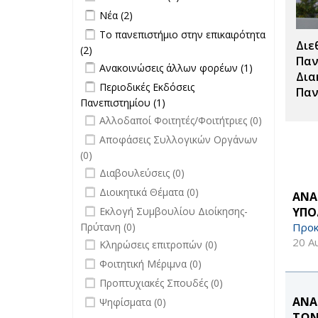
filter
Apply Νέα filter
Apply Νέα filter
Νέα (2)
Apply Το πανεπιστήμιο στην
Το πανεπιστήμιο στην επικαιρότητα
Διε
επικαιρότητα filter
(2)
Apply Το πανεπιστήμιο στην
Παν
Apply Ανακοινώσεις άλλων φορέων
επικαιρότητα filter
Apply
Ανακοινώσεις άλλων φορέων (1)
Δια
filter
Ανακοινώσεις
Apply Περιοδικές Εκδόσεις
Περιοδικές Εκδόσεις
Παν
άλλων
Πανεπιστημίου filter
Πανεπιστημίου (1)
Apply Περιοδικές
φορέων filter
undefined
Εκδόσεις
Αλλοδαποί Φοιτητές/Φοιτήτριες (0)
Πανεπιστημίου filter
undefined
Αποφάσεις Συλλογικών Οργάνων
(0)
undefined
Διαβουλεύσεις (0)
undefined
Διοικητικά Θέματα (0)
ΑΝΑ
undefined
ΥΠΟ
Εκλογή Συμβουλίου Διοίκησης-
Προκ
Πρύτανη (0)
undefined
20 Α
Κληρώσεις επιτροπών (0)
undefined
Φοιτητική Μέριμνα (0)
undefined
Προπτυχιακές Σπουδές (0)
undefined
ΑΝΑ
Ψηφίσματα (0)
ΤΩΝ