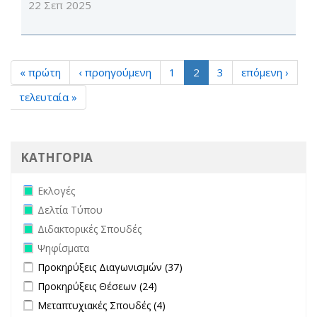
22 Σεπ 2025
« πρώτη
‹ προηγούμενη
1
2
3
επόμενη ›
τελευταία »
ΚΑΤΗΓΟΡΙΑ
Remove Εκλογές filter
Εκλογές
Remove Δελτία Τύπου filter
Δελτία Τύπου
Remove Διδακτορικές Σπουδές filter
Διδακτορικές Σπουδές
Remove Ψηφίσματα filter
Ψηφίσματα
Apply Προκηρύξεις Διαγωνισμών filter
Apply Προκηρύξεις
Προκηρύξεις Διαγωνισμών (37)
Διαγωνισμών filter
Apply Προκηρύξεις Θέσεων filter
Apply Προκηρύξεις Θέσεων
Προκηρύξεις Θέσεων (24)
filter
Apply Μεταπτυχιακές Σπουδές filter
Apply Μεταπτυχιακές Σπουδές
Μεταπτυχιακές Σπουδές (4)
filter