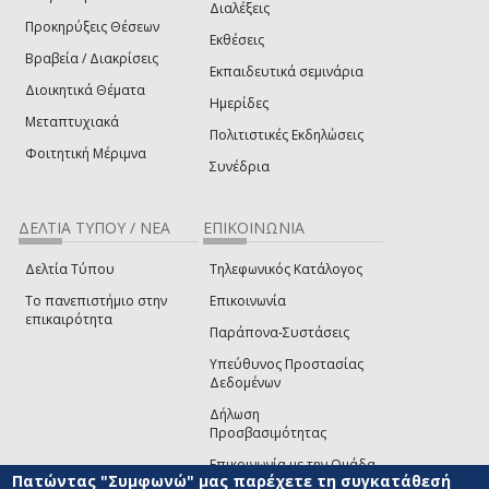
Διαλέξεις
Προκηρύξεις Θέσεων
Εκθέσεις
Βραβεία / Διακρίσεις
Εκπαιδευτικά σεμινάρια
Διοικητικά Θέματα
Ημερίδες
Μεταπτυχιακά
Πολιτιστικές Εκδηλώσεις
Φοιτητική Μέριμνα
Συνέδρια
ΔΕΛΤΙΑ ΤΥΠΟΥ / ΝΕΑ
ΕΠΙΚΟΙΝΩΝΙΑ
Δελτία Τύπου
Τηλεφωνικός Κατάλογος
Το πανεπιστήμιο στην
Επικοινωνία
επικαιρότητα
Παράπονα-Συστάσεις
Υπεύθυνος Προστασίας
Δεδομένων
Δήλωση
Προσβασιμότητας
Επικοινωνία με την Ομάδα
Πατώντας "Συμφωνώ" μας παρέχετε τη συγκατάθεσή
Ανάπτυξης του site
(link sends e-mail)