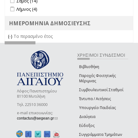
Σάμος (14)
Apply Λήμνος filter
Apply Λήμνος filter
Λήμνος (4)
ΗΜΕΡΟΜΗΝΙΑ ΔΗΜΟΣΙΕΥΣΗΣ
(-)
Remove Το περασμένο έτος filter
Το περασμένο έτος
ΧΡΗΣΙΜΟΙ ΣΥΝΔΕΣΜΟΙ
Βιβλιοθήκη
Παροχές Φοιτητικής
Μέριμνας
Συμβουλευτικοί Σταθμοί
Λόφος Πανεπιστημίου
81100 Μυτιλήνη
Έντυπα / Αιτήσεις
Τηλ. 22510 36000
Υπουργείο Παιδείας
e-mail επικοινωνίας:
Διαύγεια
(link sends e-mail)
contactus@aegean.gr
Εύδοξος
Συγγράμματα Τμημάτων