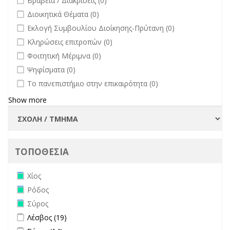
Βραβεία / Διακρίσεις (0)
undefined
Διοικητικά Θέματα (0)
undefined
Εκλογή Συμβουλίου Διοίκησης-Πρύτανη (0)
undefined
Κληρώσεις επιτροπών (0)
undefined
Φοιτητική Μέριμνα (0)
undefined
Ψηφίσματα (0)
undefined
Το πανεπιστήμιο στην επικαιρότητα (0)
Show more
ΤΟΠΟΘΕΣΙΑ
Remove Χίος filter
Χίος
Remove Ρόδος filter
Ρόδος
Remove Σύρος filter
Σύρος
Apply Λέσβος filter
Apply Λέσβος filter
Λέσβος (19)
Apply Σάμος filter
Apply Σάμος filter