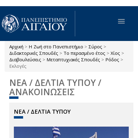
Παράκαμψη προς το κυρίως περιεχόμενο
Toggle
navigat
Αρχική
>
Η Ζωή στο Πανεπιστήμιο
>
Σύρος
>
Είστε εδώ
Διδακτορικές Σπουδές
>
Το περασμένο έτος
>
Χίος
>
Διαβουλεύσεις
>
Μεταπτυχιακές Σπουδές
>
Ρόδος
>
Εκλογές
ΝΕΑ / ΔΕΛΤΙΑ ΤΥΠΟΥ /
ΑΝΑΚΟΙΝΩΣΕΙΣ
ΝΕΑ / ΔΕΛΤΙΑ ΤΥΠΟΥ