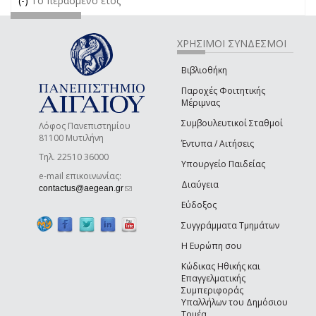
(-)
Remove Το περασμένο έτος filter
Το περασμένο έτος
ΧΡΗΣΙΜΟΙ ΣΥΝΔΕΣΜΟΙ
Βιβλιοθήκη
Παροχές Φοιτητικής
Μέριμνας
Συμβουλευτικοί Σταθμοί
Λόφος Πανεπιστημίου
81100 Μυτιλήνη
Έντυπα / Αιτήσεις
Τηλ. 22510 36000
Υπουργείο Παιδείας
e-mail επικοινωνίας:
Διαύγεια
(link sends e-mail)
contactus@aegean.gr
Εύδοξος
Συγγράμματα Τμημάτων
Η Ευρώπη σου
Κώδικας Ηθικής και
Επαγγελματικής
Συμπεριφοράς
Υπαλλήλων του Δημόσιου
Τομέα