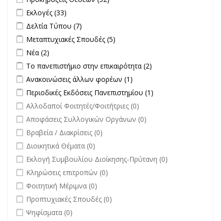
filter
Apply Εκλογές filter
Apply Εκλογές filter
Εκλογές (33)
Apply Δελτία Τύπου filter
Apply Δελτία Τύπου filter
Δελτία Τύπου (7)
Apply Μεταπτυχιακές Σπουδές filter
Apply Μεταπτυχιακές Σπουδές
Μεταπτυχιακές Σπουδές (5)
filter
Apply Νέα filter
Apply Νέα filter
Νέα (2)
Apply Το πανεπιστήμιο στην επικαιρότητα filter
Apply Το
Το πανεπιστήμιο στην επικαιρότητα (2)
πανεπιστήμιο στην
Apply Ανακοινώσεις άλλων φορέων filter
Apply Ανακοινώσεις
Ανακοινώσεις άλλων φορέων (1)
επικαιρότητα filter
άλλων φορέων filter
Apply Περιοδικές Εκδόσεις Πανεπιστημίου filter
Apply Περιοδικές
Περιοδικές Εκδόσεις Πανεπιστημίου (1)
Εκδόσεις
undefined
Αλλοδαποί Φοιτητές/Φοιτήτριες (0)
Πανεπιστημίου
undefined
Αποφάσεις Συλλογικών Οργάνων (0)
filter
undefined
Βραβεία / Διακρίσεις (0)
undefined
Διοικητικά Θέματα (0)
undefined
Εκλογή Συμβουλίου Διοίκησης-Πρύτανη (0)
undefined
Κληρώσεις επιτροπών (0)
undefined
Φοιτητική Μέριμνα (0)
undefined
Προπτυχιακές Σπουδές (0)
undefined
Ψηφίσματα (0)