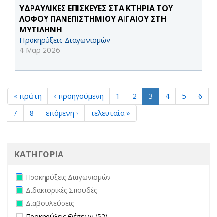
ΥΔΡΑΥΛΙΚΕΣ ΕΠΙΣΚΕΥΕΣ ΣΤΑ ΚΤΗΡΙΑ ΤΟΥ
ΛΟΦΟΥ ΠΑΝΕΠΙΣΤΗΜΙΟΥ ΑΙΓΑΙΟΥ ΣΤΗ
ΜΥΤΙΛΗΝΗ
Προκηρύξεις Διαγωνισμών
4 Μαρ 2026
« πρώτη
‹ προηγούμενη
1
2
3
4
5
6
7
8
επόμενη ›
τελευταία »
ΚΑΤΗΓΟΡΙΑ
Remove Προκηρύξεις Διαγωνισμών filter
Προκηρύξεις Διαγωνισμών
Remove Διδακτορικές Σπουδές filter
Διδακτορικές Σπουδές
Remove Διαβουλεύσεις filter
Διαβουλεύσεις
Apply Προκηρύξεις Θέσεων filter
Apply Προκηρύξεις Θέσεων
Προκηρύξεις Θέσεων (52)