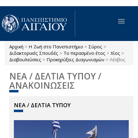
Παράκαμψη προς το κυρίως περιεχόμενο
Toggle
navigat
Αρχική
>
Η Ζωή στο Πανεπιστήμιο
>
Σύρος
>
Είστε εδώ
Διδακτορικές Σπουδές
>
Το περασμένο έτος
>
Χίος
>
Διαβουλεύσεις
>
Προκηρύξεις Διαγωνισμών
>
Λέσβος
ΝΕΑ / ΔΕΛΤΙΑ ΤΥΠΟΥ /
ΑΝΑΚΟΙΝΩΣΕΙΣ
ΝΕΑ / ΔΕΛΤΙΑ ΤΥΠΟΥ