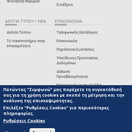
Φοιτητική Μέριμνα
Συνέδρια
ΔΕΛΤΙΑ ΤΥΠΟΥ / ΝΕΑ
ΕΠΙΚΟΙΝΩΝΙΑ
Δελτία Τύπου
Τηλεφωνικός Κατάλογος
Το πανεπιστήμιο στην
Επικοινωνία
επικαιρότητα
Παράπονα-Συστάσεις
Υπεύθυνος Προστασίας
Δεδομένων
Δήλωση
Προσβασιμότητας
Επικοινωνία με την Ομάδα
Πατώντας "Συμφωνώ" μας παρέχετε τη συγκατάθεσή
Ανάπτυξης του site
(link sends e-mail)
σας για τη χρήση cookies με σκοπό τη μέτρηση και την
ανάλυση της επισκεψιμότητας.
© ΠΑΝΕΠΙΣΤΗΜΙΟ ΑΙΓΑΙΟΥ
ΟΡΟΙ ΧΡΗΣΗΣ
ΠΟΛΙΤΙΚΗ COOKIES
ΟΜΑΔΑ
ΑΝΑΠΤΥΞΗΣ
Επιλέξτε "Ρυθμίσεις Cookies" για περισσότερες
πληροφορίες.
Ρυθμίσεις Cookies