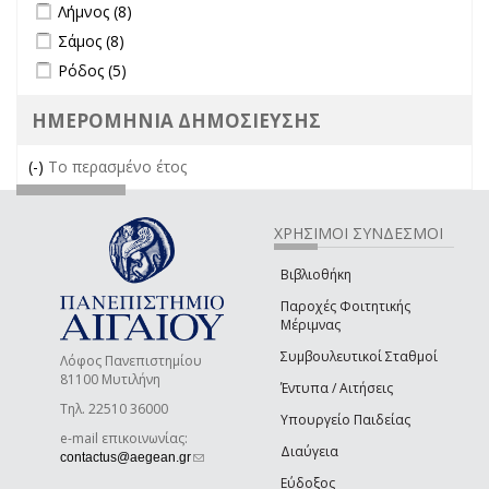
Apply Λήμνος filter
Apply Λήμνος filter
Λήμνος (8)
Apply Σάμος filter
Apply Σάμος filter
Σάμος (8)
Apply Ρόδος filter
Apply Ρόδος filter
Ρόδος (5)
ΗΜΕΡΟΜΗΝΙΑ ΔΗΜΟΣΙΕΥΣΗΣ
(-)
Remove Το περασμένο έτος filter
Το περασμένο έτος
ΧΡΗΣΙΜΟΙ ΣΥΝΔΕΣΜΟΙ
Βιβλιοθήκη
Παροχές Φοιτητικής
Μέριμνας
Συμβουλευτικοί Σταθμοί
Λόφος Πανεπιστημίου
81100 Μυτιλήνη
Έντυπα / Αιτήσεις
Τηλ. 22510 36000
Υπουργείο Παιδείας
e-mail επικοινωνίας:
Διαύγεια
(link sends e-mail)
contactus@aegean.gr
Εύδοξος