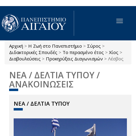
Παράκαμψη προς το κυρίως περιεχόμενο
Toggle
navigat
Αρχική
>
Η Ζωή στο Πανεπιστήμιο
>
Σύρος
>
Είστε εδώ
Διδακτορικές Σπουδές
>
Το περασμένο έτος
>
Χίος
>
Διαβουλεύσεις
>
Προκηρύξεις Διαγωνισμών
>
Λέσβος
ΝΕΑ / ΔΕΛΤΙΑ ΤΥΠΟΥ /
ΑΝΑΚΟΙΝΩΣΕΙΣ
ΝΕΑ / ΔΕΛΤΙΑ ΤΥΠΟΥ