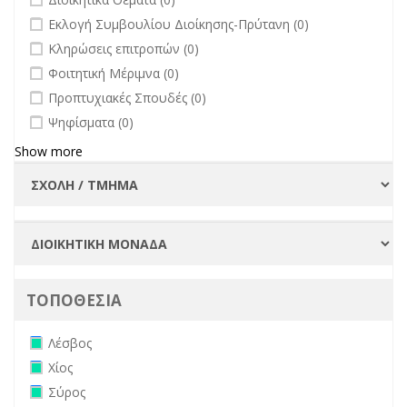
undefined
Εκλογή Συμβουλίου Διοίκησης-Πρύτανη (0)
undefined
Κληρώσεις επιτροπών (0)
undefined
Φοιτητική Μέριμνα (0)
undefined
Προπτυχιακές Σπουδές (0)
undefined
Ψηφίσματα (0)
Show more
ΤΟΠΟΘΕΣΙΑ
Remove Λέσβος filter
Λέσβος
Remove Χίος filter
Χίος
Remove Σύρος filter
Σύρος