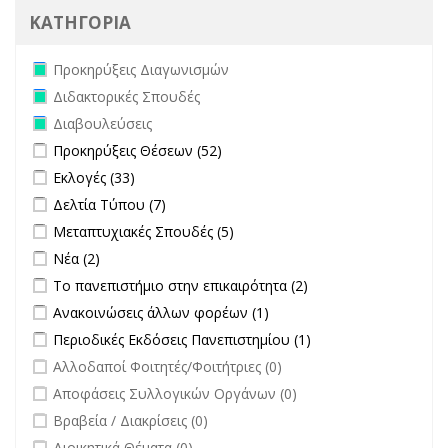
ΚΑΤΗΓΟΡΙΑ
Remove Προκηρύξεις Διαγωνισμών filter
Προκηρύξεις Διαγωνισμών
Remove Διδακτορικές Σπουδές filter
Διδακτορικές Σπουδές
Remove Διαβουλεύσεις filter
Διαβουλεύσεις
Apply Προκηρύξεις Θέσεων filter
Apply Προκηρύξεις Θέσεων
Προκηρύξεις Θέσεων (52)
filter
Apply Εκλογές filter
Apply Εκλογές filter
Εκλογές (33)
Apply Δελτία Τύπου filter
Apply Δελτία Τύπου filter
Δελτία Τύπου (7)
Apply Μεταπτυχιακές Σπουδές filter
Apply Μεταπτυχιακές Σπουδές
Μεταπτυχιακές Σπουδές (5)
filter
Apply Νέα filter
Apply Νέα filter
Νέα (2)
Apply Το πανεπιστήμιο στην επικαιρότητα filter
Apply Το
Το πανεπιστήμιο στην επικαιρότητα (2)
πανεπιστήμιο στην
Apply Ανακοινώσεις άλλων φορέων filter
Apply Ανακοινώσεις
Ανακοινώσεις άλλων φορέων (1)
επικαιρότητα filter
άλλων φορέων filter
Apply Περιοδικές Εκδόσεις Πανεπιστημίου filter
Apply Περιοδικές
Περιοδικές Εκδόσεις Πανεπιστημίου (1)
Εκδόσεις
undefined
Αλλοδαποί Φοιτητές/Φοιτήτριες (0)
Πανεπιστημίου
undefined
Αποφάσεις Συλλογικών Οργάνων (0)
filter
undefined
Βραβεία / Διακρίσεις (0)
undefined
Διοικητικά Θέματα (0)