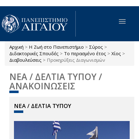
Παράκαμψη προς το κυρίως περιεχόμενο
Toggle
navigat
Αρχική
>
Η Ζωή στο Πανεπιστήμιο
>
Σύρος
>
Είστε εδώ
Διδακτορικές Σπουδές
>
Το περασμένο έτος
>
Χίος
>
Διαβουλεύσεις
>
Προκηρύξεις Διαγωνισμών
ΝΕΑ / ΔΕΛΤΙΑ ΤΥΠΟΥ /
ΑΝΑΚΟΙΝΩΣΕΙΣ
ΝΕΑ / ΔΕΛΤΙΑ ΤΥΠΟΥ