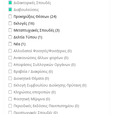
Remove Διδακτορικές Σπουδές filter
Διδακτορικές Σπουδές
Remove Διαβουλεύσεις filter
Διαβουλεύσεις
Apply Προκηρύξεις Θέσεων filter
Apply Προκηρύξεις Θέσεων
Προκηρύξεις Θέσεων (24)
filter
Apply Εκλογές filter
Apply Εκλογές filter
Εκλογές (16)
Apply Μεταπτυχιακές Σπουδές filter
Apply Μεταπτυχιακές Σπουδές
Μεταπτυχιακές Σπουδές (3)
filter
Apply Δελτία Τύπου filter
Apply Δελτία Τύπου filter
Δελτία Τύπου (1)
Apply Νέα filter
Apply Νέα filter
Νέα (1)
undefined
Αλλοδαποί Φοιτητές/Φοιτήτριες (0)
undefined
Ανακοινώσεις άλλων φορέων (0)
undefined
Αποφάσεις Συλλογικών Οργάνων (0)
undefined
Βραβεία / Διακρίσεις (0)
undefined
Διοικητικά Θέματα (0)
undefined
Εκλογή Συμβουλίου Διοίκησης-Πρύτανη (0)
undefined
Κληρώσεις επιτροπών (0)
undefined
Φοιτητική Μέριμνα (0)
undefined
Περιοδικές Εκδόσεις Πανεπιστημίου (0)
undefined
Προπτυχιακές Σπουδές (0)