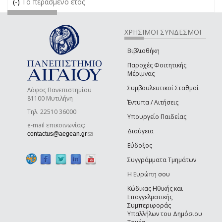
(-)
Remove Το περασμένο έτος filter
Το περασμένο έτος
ΧΡΗΣΙΜΟΙ ΣΥΝΔΕΣΜΟΙ
Βιβλιοθήκη
Παροχές Φοιτητικής
Μέριμνας
Συμβουλευτικοί Σταθμοί
Λόφος Πανεπιστημίου
81100 Μυτιλήνη
Έντυπα / Αιτήσεις
Τηλ. 22510 36000
Υπουργείο Παιδείας
e-mail επικοινωνίας:
Διαύγεια
(link sends e-mail)
contactus@aegean.gr
Εύδοξος
Συγγράμματα Τμημάτων
Η Ευρώπη σου
Κώδικας Ηθικής και
Επαγγελματικής
Συμπεριφοράς
Υπαλλήλων του Δημόσιου