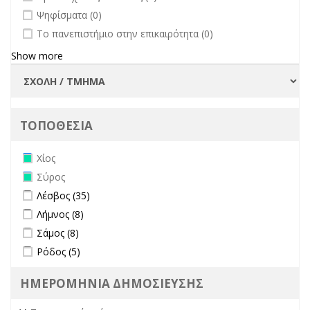
undefined
Ψηφίσματα (0)
undefined
Το πανεπιστήμιο στην επικαιρότητα (0)
Show more
ΤΟΠΟΘΕΣΙΑ
Remove Χίος filter
Χίος
Remove Σύρος filter
Σύρος
Apply Λέσβος filter
Apply Λέσβος filter
Λέσβος (35)
Apply Λήμνος filter
Apply Λήμνος filter
Λήμνος (8)
Apply Σάμος filter
Apply Σάμος filter
Σάμος (8)
Apply Ρόδος filter
Apply Ρόδος filter
Ρόδος (5)
ΗΜΕΡΟΜΗΝΙΑ ΔΗΜΟΣΙΕΥΣΗΣ