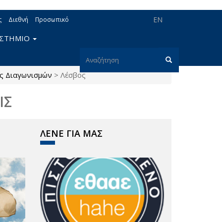
EN
ς
Διεθνή
Προσωπικό
ΙΣΤΗΜΙΟ
Φόρμα
ς Διαγωνισμών
>
Λέσβος
αναζήτησης
Αναζήτηση
ΙΣ
ΛΕΝΕ ΓΙΑ ΜΑΣ