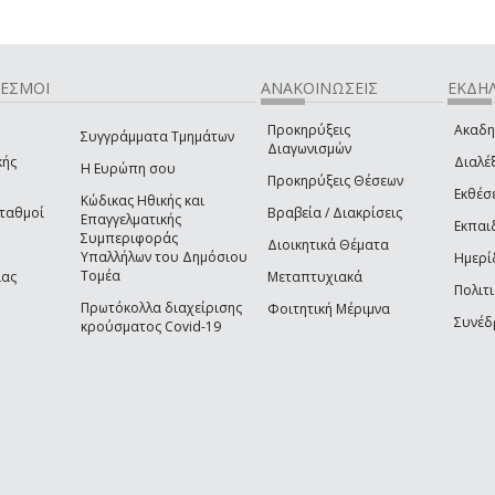
ΔΕΣΜΟΙ
ΑΝΑΚΟΙΝΩΣΕΙΣ
ΕΚΔΗΛ
Προκηρύξεις
Ακαδη
Συγγράμματα Τμημάτων
Διαγωνισμών
κής
Διαλέξ
Η Ευρώπη σου
Προκηρύξεις Θέσεων
Εκθέσ
Κώδικας Ηθικής και
Σταθμοί
Βραβεία / Διακρίσεις
Επαγγελματικής
Εκπαι
Συμπεριφοράς
Διοικητικά Θέματα
Υπαλλήλων του Δημόσιου
Ημερί
Τομέα
ίας
Μεταπτυχιακά
Πολιτι
Πρωτόκολλα διαχείρισης
Φοιτητική Μέριμνα
Συνέδ
κρούσματος Covid-19