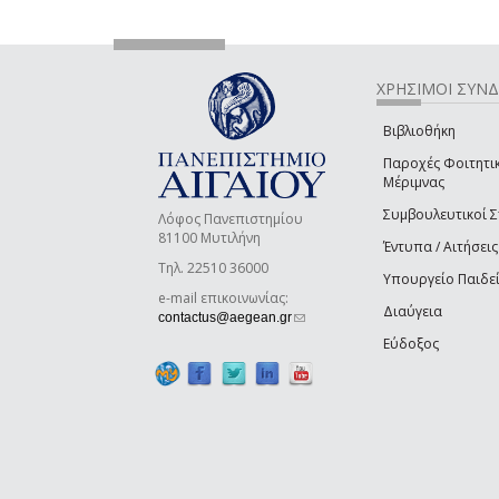
ΧΡΗΣΙΜΟΙ ΣΥΝ
Βιβλιοθήκη
Παροχές Φοιτητι
Μέριμνας
Συμβουλευτικοί 
Λόφος Πανεπιστημίου
81100 Μυτιλήνη
Έντυπα / Αιτήσεις
Τηλ. 22510 36000
Υπουργείο Παιδε
e-mail επικοινωνίας:
Διαύγεια
(link sends e-mail)
contactus@aegean.gr
Εύδοξος