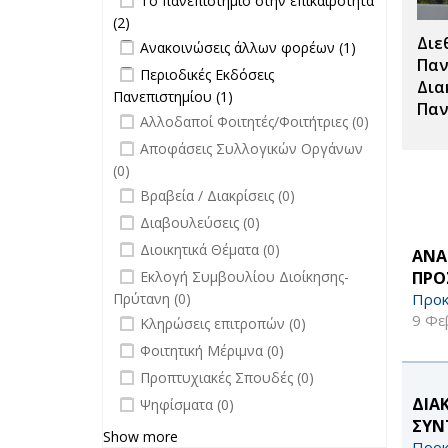
Το πανεπιστήμιο στην επικαιρότητα
επικαιρότητα filter
(2)
Apply Το πανεπιστήμιο στην
Διε
Apply Ανακοινώσεις άλλων φορέων
επικαιρότητα filter
Apply
Ανακοινώσεις άλλων φορέων (1)
filter
Ανακοινώσεις
Παν
Apply Περιοδικές Εκδόσεις
Περιοδικές Εκδόσεις
άλλων
Δια
Πανεπιστημίου filter
Πανεπιστημίου (1)
Apply Περιοδικές
φορέων filter
Παν
undefined
Εκδόσεις
Αλλοδαποί Φοιτητές/Φοιτήτριες (0)
Πανεπιστημίου filter
undefined
Αποφάσεις Συλλογικών Οργάνων
(0)
undefined
Βραβεία / Διακρίσεις (0)
undefined
Διαβουλεύσεις (0)
undefined
Διοικητικά Θέματα (0)
ΑΝΑ
undefined
ΠΡΟ
Εκλογή Συμβουλίου Διοίκησης-
Προκ
Πρύτανη (0)
undefined
9 Φε
Κληρώσεις επιτροπών (0)
undefined
Φοιτητική Μέριμνα (0)
undefined
Προπτυχιακές Σπουδές (0)
undefined
ΔΙΑ
Ψηφίσματα (0)
ΣΥΝ
Show more
Προκ