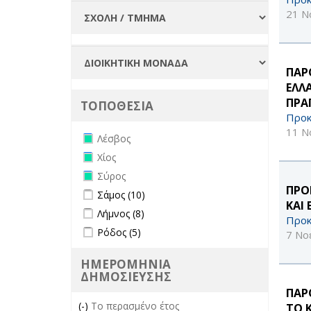
21 Ν
ΠΑΡ
ΕΛΛ
ΠΡΑ
ΤΟΠΟΘΕΣΙΑ
Προκ
11 Ν
Remove Λέσβος filter
Λέσβος
Remove Χίος filter
Χίος
Remove Σύρος filter
Σύρος
ΠΡΟ
Apply Σάμος filter
Apply Σάμος filter
Σάμος (10)
ΚΑΙ
Apply Λήμνος filter
Apply Λήμνος filter
Λήμνος (8)
Προκ
Apply Ρόδος filter
Apply Ρόδος filter
Ρόδος (5)
7 Νο
ΗΜΕΡΟΜΗΝΙΑ
ΔΗΜΟΣΙΕΥΣΗΣ
ΠΑΡ
(-)
Remove Το περασμένο έτος filter
Το περασμένο έτος
ΤΟ 