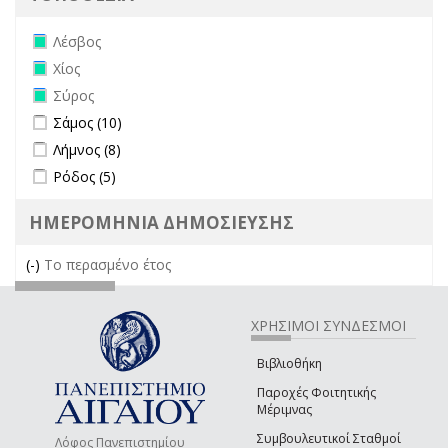
Remove Λέσβος filter
Λέσβος
Remove Χίος filter
Χίος
Remove Σύρος filter
Σύρος
Apply Σάμος filter
Apply Σάμος filter
Σάμος (10)
Apply Λήμνος filter
Apply Λήμνος filter
Λήμνος (8)
Apply Ρόδος filter
Apply Ρόδος filter
Ρόδος (5)
ΗΜΕΡΟΜΗΝΙΑ ΔΗΜΟΣΙΕΥΣΗΣ
(-)
Remove Το περασμένο έτος filter
Το περασμένο έτος
ΧΡΗΣΙΜΟΙ ΣΥΝΔΕΣΜΟΙ
Βιβλιοθήκη
Παροχές Φοιτητικής
Μέριμνας
Συμβουλευτικοί Σταθμοί
Λόφος Πανεπιστημίου