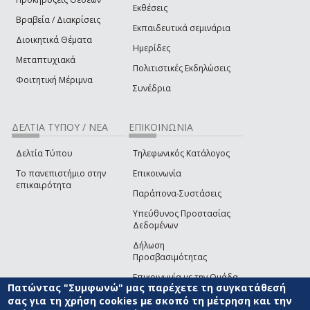
Εκθέσεις
Βραβεία / Διακρίσεις
Εκπαιδευτικά σεμινάρια
Διοικητικά Θέματα
Ημερίδες
Μεταπτυχιακά
Πολιτιστικές Εκδηλώσεις
Φοιτητική Μέριμνα
Συνέδρια
ΔΕΛΤΙΑ ΤΥΠΟΥ / ΝΕΑ
ΕΠΙΚΟΙΝΩΝΙΑ
Δελτία Τύπου
Τηλεφωνικός Κατάλογος
Το πανεπιστήμιο στην
Επικοινωνία
επικαιρότητα
Παράπονα-Συστάσεις
Υπεύθυνος Προστασίας
Δεδομένων
Δήλωση
Προσβασιμότητας
Επικοινωνία με την Ομάδα
Πατώντας "Συμφωνώ" μας παρέχετε τη συγκατάθεσή
Ανάπτυξης του site
(link sends e-mail)
σας για τη χρήση cookies με σκοπό τη μέτρηση και την