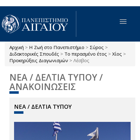
Παράκαμψη προς το κυρίως περιεχόμενο
Toggle
navigat
Αρχική
>
Η Ζωή στο Πανεπιστήμιο
>
Σύρος
>
Είστε εδώ
Διδακτορικές Σπουδές
>
Το περασμένο έτος
>
Χίος
>
Προκηρύξεις Διαγωνισμών
>
Λέσβος
ΝΕΑ / ΔΕΛΤΙΑ ΤΥΠΟΥ /
ΑΝΑΚΟΙΝΩΣΕΙΣ
ΝΕΑ / ΔΕΛΤΙΑ ΤΥΠΟΥ