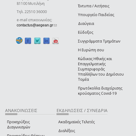
81100 Μυτιλήνη
Έντυπα / Αιτήσεις
Τηλ. 22510 36000
Υπουργείο Παιδείας
e-mail επικοινωνίας:
Διαύγεια
(link sends e-mail)
contactus@aegean.gr
Εύδοξος
Συγγράμματα Τμημάτων
Η Ευρώπη σου
Κώδικας Ηθικής και
Επαγγελματικής
Συμπεριφοράς
Υπαλλήλων του Δημόσιου
Τομέα
Πρωτόκολλα διαχείρισης
κρούσματος Covid-19
ΑΝΑΚΟΙΝΩΣΕΙΣ
ΕΚΔΗΛΩΣΕΙΣ / ΣΥΝΕΔΡΙΑ
Προκηρύξεις
Ακαδημαϊκές Τελετές
Διαγωνισμών
Διαλέξεις
Προκηρύξεις Θέσεων