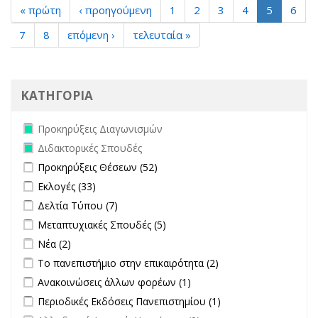
« πρώτη
‹ προηγούμενη
1
2
3
4
5
6
7
8
επόμενη ›
τελευταία »
ΚΑΤΗΓΟΡΙΑ
Remove Προκηρύξεις Διαγωνισμών filter
Προκηρύξεις Διαγωνισμών
Remove Διδακτορικές Σπουδές filter
Διδακτορικές Σπουδές
Apply Προκηρύξεις Θέσεων filter
Apply Προκηρύξεις Θέσεων
Προκηρύξεις Θέσεων (52)
filter
Apply Εκλογές filter
Apply Εκλογές filter
Εκλογές (33)
Apply Δελτία Τύπου filter
Apply Δελτία Τύπου filter
Δελτία Τύπου (7)
Apply Μεταπτυχιακές Σπουδές filter
Apply Μεταπτυχιακές Σπουδές
Μεταπτυχιακές Σπουδές (5)
filter
Apply Νέα filter
Apply Νέα filter
Νέα (2)
Apply Το πανεπιστήμιο στην επικαιρότητα filter
Apply Το
Το πανεπιστήμιο στην επικαιρότητα (2)
πανεπιστήμιο στην
Apply Ανακοινώσεις άλλων φορέων filter
Apply Ανακοινώσεις
Ανακοινώσεις άλλων φορέων (1)
επικαιρότητα filter
άλλων φορέων filter
Apply Περιοδικές Εκδόσεις Πανεπιστημίου filter
Apply Περιοδικές
Περιοδικές Εκδόσεις Πανεπιστημίου (1)
Εκδόσεις
undefined