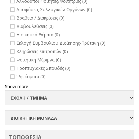
Αλλοδαποί Φοιτητές/Φοιτήτριες (0)
Πανεπιστημίου
undefined
Αποφάσεις Συλλογικών Οργάνων (0)
filter
undefined
Βραβεία / Διακρίσεις (0)
undefined
Διαβουλεύσεις (0)
undefined
Διοικητικά Θέματα (0)
undefined
Εκλογή Συμβουλίου Διοίκησης-Πρύτανη (0)
undefined
Κληρώσεις επιτροπών (0)
undefined
Φοιτητική Μέριμνα (0)
undefined
Προπτυχιακές Σπουδές (0)
undefined
Ψηφίσματα (0)
Show more
ΤΟΠΟΘΕΣΙΑ