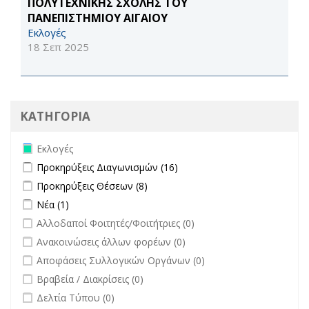
ΠΟΛΥΤΕΧΝΙΚΗΣ ΣΧΟΛΗΣ ΤΟΥ
ΠΑΝΕΠΙΣΤΗΜΙΟΥ ΑΙΓΑΙΟΥ
Εκλογές
18 Σεπ 2025
ΚΑΤΗΓΟΡΙΑ
Remove Εκλογές filter
Εκλογές
Apply Προκηρύξεις Διαγωνισμών filter
Apply Προκηρύξεις
Προκηρύξεις Διαγωνισμών (16)
Διαγωνισμών filter
Apply Προκηρύξεις Θέσεων filter
Apply Προκηρύξεις Θέσεων filter
Προκηρύξεις Θέσεων (8)
Apply Νέα filter
Apply Νέα filter
Νέα (1)
undefined
Αλλοδαποί Φοιτητές/Φοιτήτριες (0)
undefined
Ανακοινώσεις άλλων φορέων (0)
undefined
Αποφάσεις Συλλογικών Οργάνων (0)
undefined
Βραβεία / Διακρίσεις (0)
undefined
Δελτία Τύπου (0)