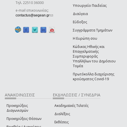
Τηλ. 22510 36000
Υπουργείο Παιδείας
e-mail επικοινωνίας:
Διαύγεια
(link sends e-mail)
contactus@aegean.gr
Εύδοξος
Συγγράμματα Τμημάτων
Η Ευρώπη σου
Κώδικας Ηθικής και
Επαγγελματικής
Συμπεριφοράς
Υπαλλήλων του Δημόσιου
Τομέα
Πρωτόκολλα διαχείρισης
κρούσματος Covid-19
ΑΝΑΚΟΙΝΩΣΕΙΣ
ΕΚΔΗΛΩΣΕΙΣ / ΣΥΝΕΔΡΙΑ
Προκηρύξεις
Ακαδημαϊκές Τελετές
Διαγωνισμών
Διαλέξεις
Προκηρύξεις Θέσεων
Εκθέσεις
Βραβεία / Διακρίσεις