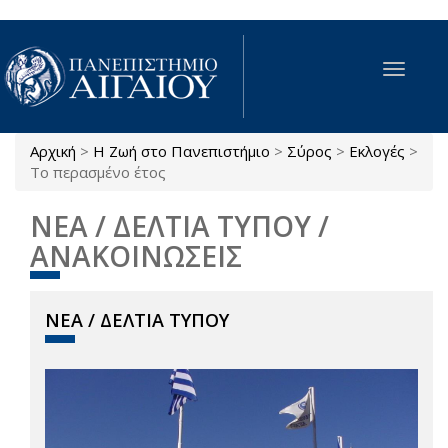
Παράκαμψη προς το κυρίως περιεχόμενο
Toggle
navigat
Αρχική
>
Η Ζωή στο Πανεπιστήμιο
>
Σύρος
>
Εκλογές
>
Είστε εδώ
Το περασμένο έτος
ΝΕΑ / ΔΕΛΤΙΑ ΤΥΠΟΥ /
ΑΝΑΚΟΙΝΩΣΕΙΣ
ΝΕΑ / ΔΕΛΤΙΑ ΤΥΠΟΥ