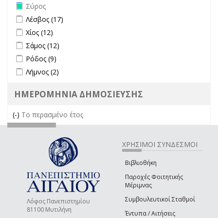
Remove Σύρος filter
Σύρος
Apply Λέσβος filter
Apply Λέσβος filter
Λέσβος (17)
Apply Χίος filter
Apply Χίος filter
Χίος (12)
Apply Σάμος filter
Apply Σάμος filter
Σάμος (12)
Apply Ρόδος filter
Apply Ρόδος filter
Ρόδος (9)
Apply Λήμνος filter
Apply Λήμνος filter
Λήμνος (2)
ΗΜΕΡΟΜΗΝΙΑ ΔΗΜΟΣΙΕΥΣΗΣ
(-)
Remove Το περασμένο έτος filter
Το περασμένο έτος
ΧΡΗΣΙΜΟΙ ΣΥΝΔΕΣΜΟΙ
Βιβλιοθήκη
Παροχές Φοιτητικής
Μέριμνας
Συμβουλευτικοί Σταθμοί
Λόφος Πανεπιστημίου
81100 Μυτιλήνη
Έντυπα / Αιτήσεις