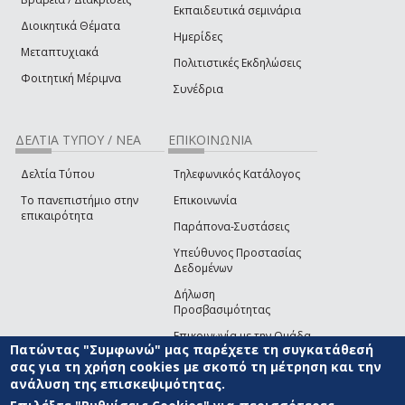
Εκπαιδευτικά σεμινάρια
Διοικητικά Θέματα
Ημερίδες
Μεταπτυχιακά
Πολιτιστικές Εκδηλώσεις
Φοιτητική Μέριμνα
Συνέδρια
ΔΕΛΤΙΑ ΤΥΠΟΥ / ΝΕΑ
ΕΠΙΚΟΙΝΩΝΙΑ
Δελτία Τύπου
Τηλεφωνικός Κατάλογος
Το πανεπιστήμιο στην
Επικοινωνία
επικαιρότητα
Παράπονα-Συστάσεις
Υπεύθυνος Προστασίας
Δεδομένων
Δήλωση
Προσβασιμότητας
Επικοινωνία με την Ομάδα
Πατώντας "Συμφωνώ" μας παρέχετε τη συγκατάθεσή
Ανάπτυξης του site
(link sends e-mail)
σας για τη χρήση cookies με σκοπό τη μέτρηση και την
ανάλυση της επισκεψιμότητας.
© ΠΑΝΕΠΙΣΤΗΜΙΟ ΑΙΓΑΙΟΥ
ΟΡΟΙ ΧΡΗΣΗΣ
ΠΟΛΙΤΙΚΗ COOKIES
ΟΜΑΔΑ
ΑΝΑΠΤΥΞΗΣ