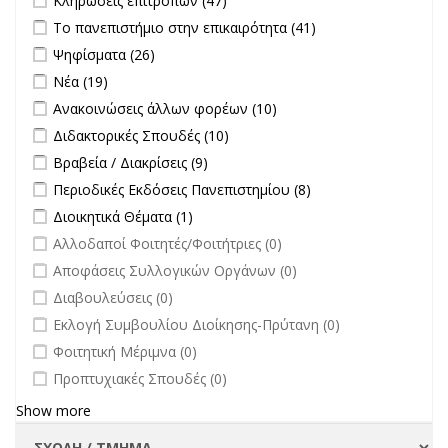
Κληρώσεις επιτροπών (47)
filter
Apply Το πανεπιστήμιο στην επικαιρότητα filter
Apply Το
Το πανεπιστήμιο στην επικαιρότητα (41)
πανεπιστήμιο
Apply Ψηφίσματα filter
Apply Ψηφίσματα filter
Ψηφίσματα (26)
στην
Apply Νέα filter
Apply Νέα filter
Νέα (19)
επικαιρότητα filter
Apply Ανακοινώσεις άλλων φορέων filter
Apply Ανακοινώσεις
Ανακοινώσεις άλλων φορέων (10)
άλλων φορέων filter
Apply Διδακτορικές Σπουδές filter
Apply Διδακτορικές Σπουδές
Διδακτορικές Σπουδές (10)
filter
Apply Βραβεία / Διακρίσεις filter
Apply Βραβεία / Διακρίσεις filter
Βραβεία / Διακρίσεις (9)
Apply Περιοδικές Εκδόσεις Πανεπιστημίου filter
Apply Περιοδικές
Περιοδικές Εκδόσεις Πανεπιστημίου (8)
Εκδόσεις
Apply Διοικητικά Θέματα filter
Apply Διοικητικά Θέματα filter
Διοικητικά Θέματα (1)
Πανεπιστημίου
undefined
Αλλοδαποί Φοιτητές/Φοιτήτριες (0)
filter
undefined
Αποφάσεις Συλλογικών Οργάνων (0)
undefined
Διαβουλεύσεις (0)
undefined
Εκλογή Συμβουλίου Διοίκησης-Πρύτανη (0)
undefined
Φοιτητική Μέριμνα (0)
undefined
Προπτυχιακές Σπουδές (0)
Show more