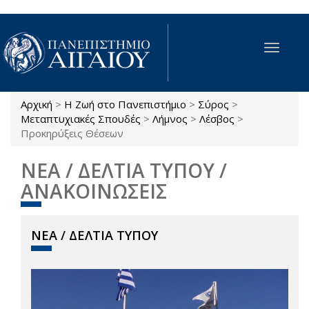
Παράκαμψη προς το κυρίως περιεχόμενο
Toggle
navigat
Αρχική
>
Η Ζωή στο Πανεπιστήμιο
>
Σύρος
>
Είστε εδώ
Μεταπτυχιακές Σπουδές
>
Λήμνος
>
Λέσβος
>
Προκηρύξεις Θέσεων
ΝΕΑ / ΔΕΛΤΙΑ ΤΥΠΟΥ /
ΑΝΑΚΟΙΝΩΣΕΙΣ
ΝΕΑ / ΔΕΛΤΙΑ ΤΥΠΟΥ