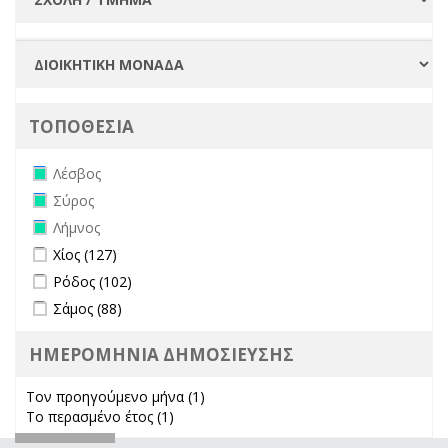
ΤΟΠΟΘΕΣΙΑ
Remove Λέσβος filter
Λέσβος
Remove Σύρος filter
Σύρος
Remove Λήμνος filter
Λήμνος
Apply Χίος filter
Apply Χίος filter
Χίος (127)
Apply Ρόδος filter
Apply Ρόδος filter
Ρόδος (102)
Apply Σάμος filter
Apply Σάμος filter
Σάμος (88)
ΗΜΕΡΟΜΗΝΙΑ ΔΗΜΟΣΙΕΥΣΗΣ
Τον προηγούμενο μήνα (1)
Apply Τον προηγούμενο μήνα
Το περασμένο έτος (1)
Apply Το περασμένο έτος filter
filter