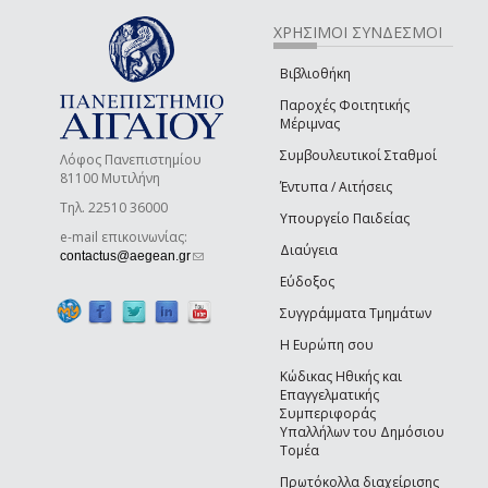
ΧΡΗΣΙΜΟΙ ΣΥΝΔΕΣΜΟΙ
Βιβλιοθήκη
Παροχές Φοιτητικής
Μέριμνας
Συμβουλευτικοί Σταθμοί
Λόφος Πανεπιστημίου
81100 Μυτιλήνη
Έντυπα / Αιτήσεις
Τηλ. 22510 36000
Υπουργείο Παιδείας
e-mail επικοινωνίας:
Διαύγεια
(link sends e-mail)
contactus@aegean.gr
Εύδοξος
Συγγράμματα Τμημάτων
Η Ευρώπη σου
Κώδικας Ηθικής και
Επαγγελματικής
Συμπεριφοράς
Υπαλλήλων του Δημόσιου
Τομέα
Πρωτόκολλα διαχείρισης