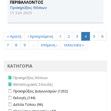
ΠΕΡΙΒΑΛΛΟΝΤΟΣ
Προκηρύξεις Θέσεων
11 Σεπ 2025
« πρώτη
‹ προηγούμενη
1
2
3
4
5
6
7
8
9
…
επόμενη ›
τελευταία »
ΚΑΤΗΓΟΡΙΑ
Remove Προκηρύξεις Θέσεων filter
Προκηρύξεις Θέσεων
Remove Μεταπτυχιακές Σπουδές filter
Μεταπτυχιακές Σπουδές
Apply Προκηρύξεις Διαγωνισμών filter
Apply Προκηρύξεις
Προκηρύξεις Διαγωνισμών (1202)
Διαγωνισμών filter
Apply Εκλογές filter
Apply Εκλογές filter
Εκλογές (144)
Apply Δελτία Τύπου filter
Apply Δελτία Τύπου filter
Δελτία Τύπου (96)
Apply Κληρώσεις επιτροπών filter
Apply Κληρώσεις επιτροπών