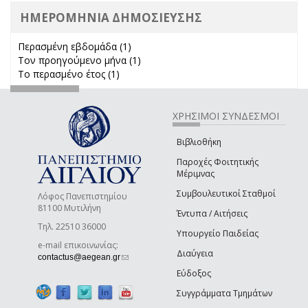
ΗΜΕΡΟΜΗΝΙΑ ΔΗΜΟΣΙΕΥΣΗΣ
Περασμένη εβδομάδα (1)
Apply Περασμένη εβδομάδα filter
Τον προηγούμενο μήνα (1)
Apply Τον προηγούμενο μήνα
Το περασμένο έτος (1)
Apply Το περασμένο έτος filter
filter
ΧΡΗΣΙΜΟΙ ΣΥΝΔΕΣΜΟΙ
Βιβλιοθήκη
Παροχές Φοιτητικής
Μέριμνας
Συμβουλευτικοί Σταθμοί
Λόφος Πανεπιστημίου
81100 Μυτιλήνη
Έντυπα / Αιτήσεις
Τηλ. 22510 36000
Υπουργείο Παιδείας
e-mail επικοινωνίας:
Διαύγεια
(link sends e-mail)
contactus@aegean.gr
Εύδοξος
Συγγράμματα Τμημάτων