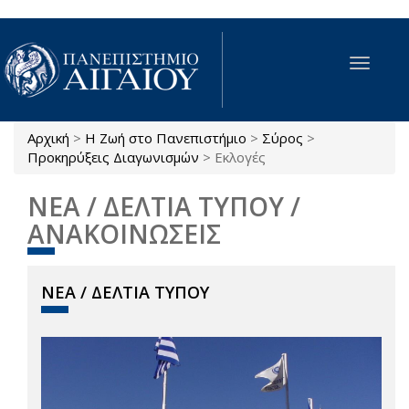
Παράκαμψη προς το κυρίως περιεχόμενο
Toggle
navigat
Αρχική
>
Η Ζωή στο Πανεπιστήμιο
>
Σύρος
>
Είστε εδώ
Προκηρύξεις Διαγωνισμών
>
Εκλογές
ΝΕΑ / ΔΕΛΤΙΑ ΤΥΠΟΥ /
ΑΝΑΚΟΙΝΩΣΕΙΣ
ΝΕΑ / ΔΕΛΤΙΑ ΤΥΠΟΥ