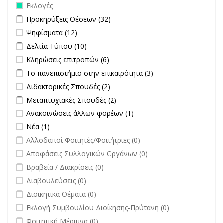
Remove Εκλογές filter
Εκλογές
Apply Προκηρύξεις Θέσεων filter
Apply Προκηρύξεις Θέσεων
Προκηρύξεις Θέσεων (32)
filter
Apply Ψηφίσματα filter
Apply Ψηφίσματα filter
Ψηφίσματα (12)
Apply Δελτία Τύπου filter
Apply Δελτία Τύπου filter
Δελτία Τύπου (10)
Apply Κληρώσεις επιτροπών filter
Apply Κληρώσεις επιτροπών
Κληρώσεις επιτροπών (6)
filter
Apply Το πανεπιστήμιο στην επικαιρότητα filter
Apply Το
Το πανεπιστήμιο στην επικαιρότητα (3)
πανεπιστήμιο στην
Apply Διδακτορικές Σπουδές filter
Apply Διδακτορικές Σπουδές
Διδακτορικές Σπουδές (2)
επικαιρότητα filter
filter
Apply Μεταπτυχιακές Σπουδές filter
Apply Μεταπτυχιακές Σπουδές
Μεταπτυχιακές Σπουδές (2)
filter
Apply Ανακοινώσεις άλλων φορέων filter
Apply Ανακοινώσεις
Ανακοινώσεις άλλων φορέων (1)
άλλων φορέων filter
Apply Νέα filter
Apply Νέα filter
Νέα (1)
undefined
Αλλοδαποί Φοιτητές/Φοιτήτριες (0)
undefined
Αποφάσεις Συλλογικών Οργάνων (0)
undefined
Βραβεία / Διακρίσεις (0)
undefined
Διαβουλεύσεις (0)
undefined
Διοικητικά Θέματα (0)
undefined
Εκλογή Συμβουλίου Διοίκησης-Πρύτανη (0)
undefined
Φοιτητική Μέριμνα (0)