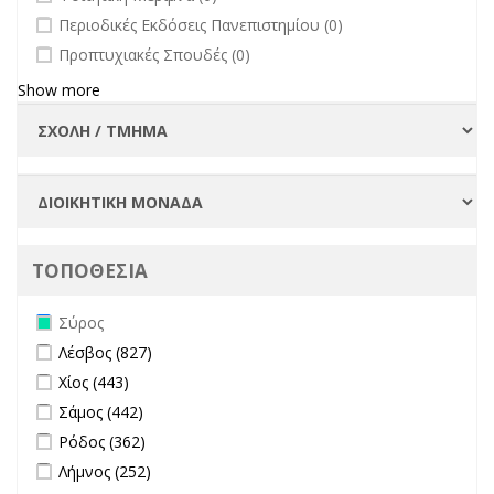
undefined
Περιοδικές Εκδόσεις Πανεπιστημίου (0)
undefined
Προπτυχιακές Σπουδές (0)
Show more
ΤΟΠΟΘΕΣΙΑ
Remove Σύρος filter
Σύρος
Apply Λέσβος filter
Apply Λέσβος filter
Λέσβος (827)
Apply Χίος filter
Apply Χίος filter
Χίος (443)
Apply Σάμος filter
Apply Σάμος filter
Σάμος (442)
Apply Ρόδος filter
Apply Ρόδος filter
Ρόδος (362)
Apply Λήμνος filter
Apply Λήμνος filter
Λήμνος (252)