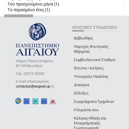
Τον προηγούμενο μήνα (1)
Apply Τον προηγούμενο μήνα
Το περασμένο έτος (1)
Apply Το περασμένο έτος filter
filter
ΧΡΗΣΙΜΟΙ ΣΥΝΔΕΣΜΟΙ
Βιβλιοθήκη
Παροχές Φοιτητικής
Μέριμνας
Συμβουλευτικοί Σταθμοί
Λόφος Πανεπιστημίου
81100 Μυτιλήνη
Έντυπα / Αιτήσεις
Τηλ. 22510 36000
Υπουργείο Παιδείας
e-mail επικοινωνίας:
Διαύγεια
(link sends e-mail)
contactus@aegean.gr
Εύδοξος
Συγγράμματα Τμημάτων
Η Ευρώπη σου
Κώδικας Ηθικής και
Επαγγελματικής
Συμπεριφοράς