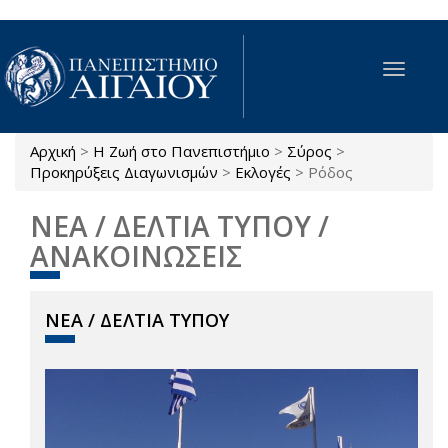
Παράκαμψη προς το κυρίως περιεχόμενο
Toggle
navigat
Αρχική
>
Η Ζωή στο Πανεπιστήμιο
>
Σύρος
>
Είστε εδώ
Προκηρύξεις Διαγωνισμών
>
Εκλογές
>
Ρόδος
ΝΕΑ / ΔΕΛΤΙΑ ΤΥΠΟΥ /
ΑΝΑΚΟΙΝΩΣΕΙΣ
ΝΕΑ / ΔΕΛΤΙΑ ΤΥΠΟΥ