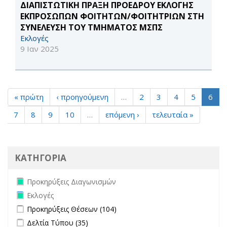
ΔΙΑΠΙΣΤΩΤΙΚΗ ΠΡΑΞΗ ΠΡΟΕΔΡΟΥ ΕΚΛΟΓΗΣ
ΕΚΠΡΟΣΩΠΩΝ ΦΟΙΤΗΤΩΝ/ΦΟΙΤΗΤΡΙΩΝ ΣΤΗ
ΣΥΝΕΛΕΥΣΗ ΤΟΥ ΤΜΗΜΑΤΟΣ ΜΣΠΣ
Εκλογές
9 Ιαν 2025
« πρώτη
‹ προηγούμενη
…
2
3
4
5
6
7
8
9
10
…
επόμενη ›
τελευταία »
ΚΑΤΗΓΟΡΙΑ
Remove Προκηρύξεις Διαγωνισμών filter
Προκηρύξεις Διαγωνισμών
Remove Εκλογές filter
Εκλογές
Apply Προκηρύξεις Θέσεων filter
Apply Προκηρύξεις Θέσεων
Προκηρύξεις Θέσεων (104)
filter
Apply Δελτία Τύπου filter
Apply Δελτία Τύπου filter
Δελτία Τύπου (35)