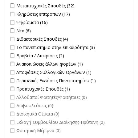
Apply Μεταπτυχιακές Σπουδές filter
Apply Μεταπτυχιακές
Μεταπτυχιακές Σπουδές (32)
Σπουδές filter
Apply Κληρώσεις επιτροπών filter
Apply Κληρώσεις επιτροπών
Κληρώσεις επιτροπών (17)
filter
Apply Ψηφίσματα filter
Apply Ψηφίσματα filter
Ψηφίσματα (16)
Apply Νέα filter
Apply Νέα filter
Νέα (6)
Apply Διδακτορικές Σπουδές filter
Apply Διδακτορικές Σπουδές
Διδακτορικές Σπουδές (4)
filter
Apply Το πανεπιστήμιο στην επικαιρότητα filter
Apply Το
Το πανεπιστήμιο στην επικαιρότητα (3)
πανεπιστήμιο στην
Apply Βραβεία / Διακρίσεις filter
Apply Βραβεία / Διακρίσεις filter
Βραβεία / Διακρίσεις (2)
επικαιρότητα filter
Apply Ανακοινώσεις άλλων φορέων filter
Apply Ανακοινώσεις
Ανακοινώσεις άλλων φορέων (1)
άλλων φορέων filter
Apply Αποφάσεις Συλλογικών Οργάνων filter
Apply Αποφάσεις
Αποφάσεις Συλλογικών Οργάνων (1)
Συλλογικών
Apply Περιοδικές Εκδόσεις Πανεπιστημίου filter
Apply Περιοδικές
Περιοδικές Εκδόσεις Πανεπιστημίου (1)
Οργάνων filter
Εκδόσεις
Apply Προπτυχιακές Σπουδές filter
Apply Προπτυχιακές Σπουδές
Προπτυχιακές Σπουδές (1)
Πανεπιστημίου
filter
undefined
Αλλοδαποί Φοιτητές/Φοιτήτριες (0)
filter
undefined
Διαβουλεύσεις (0)
undefined
Διοικητικά Θέματα (0)
undefined
Εκλογή Συμβουλίου Διοίκησης-Πρύτανη (0)
undefined
Φοιτητική Μέριμνα (0)