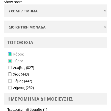
Show more
ΤΟΠΟΘΕΣΙΑ
Remove Ρόδος filter
Ρόδος
Remove Σύρος filter
Σύρος
Apply Λέσβος filter
Apply Λέσβος filter
Λέσβος (827)
Apply Χίος filter
Apply Χίος filter
Χίος (443)
Apply Σάμος filter
Apply Σάμος filter
Σάμος (442)
Apply Λήμνος filter
Apply Λήμνος filter
Λήμνος (252)
ΗΜΕΡΟΜΗΝΙΑ ΔΗΜΟΣΙΕΥΣΗΣ
Περασμένη εβδομάδα (1)
Apply Περασμένη εβδομάδα filter