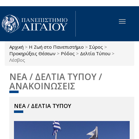
Παράκαμψη προς το κυρίως περιεχόμενο
Toggle
navigat
Αρχική
>
Η Ζωή στο Πανεπιστήμιο
>
Σύρος
>
Είστε εδώ
Προκηρύξεις Θέσεων
>
Ρόδος
>
Δελτία Τύπου
>
Λέσβος
ΝΕΑ / ΔΕΛΤΙΑ ΤΥΠΟΥ /
ΑΝΑΚΟΙΝΩΣΕΙΣ
ΝΕΑ / ΔΕΛΤΙΑ ΤΥΠΟΥ