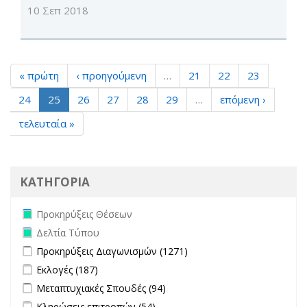
10 Σεπ 2018
« πρώτη
‹ προηγούμενη
…
21
22
23
24
25
26
27
28
29
…
επόμενη ›
τελευταία »
ΚΑΤΗΓΟΡΙΑ
Remove Προκηρύξεις Θέσεων filter
Προκηρύξεις Θέσεων
Remove Δελτία Τύπου filter
Δελτία Τύπου
Apply Προκηρύξεις Διαγωνισμών filter
Apply Προκηρύξεις
Προκηρύξεις Διαγωνισμών (1271)
Διαγωνισμών filter
Apply Εκλογές filter
Apply Εκλογές filter
Εκλογές (187)
Apply Μεταπτυχιακές Σπουδές filter
Apply Μεταπτυχιακές
Μεταπτυχιακές Σπουδές (94)
Σπουδές filter
Apply Κληρώσεις επιτροπών filter
Apply Κληρώσεις επιτροπών
Κληρώσεις επιτροπών (54)