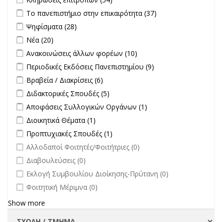
filter
Apply Το πανεπιστήμιο στην επικαιρότητα filter
Apply Το
Το πανεπιστήμιο στην επικαιρότητα (37)
πανεπιστήμιο
Apply Ψηφίσματα filter
Apply Ψηφίσματα filter
Ψηφίσματα (28)
στην
Apply Νέα filter
Apply Νέα filter
Νέα (20)
επικαιρότητα filter
Apply Ανακοινώσεις άλλων φορέων filter
Apply Ανακοινώσεις
Ανακοινώσεις άλλων φορέων (10)
άλλων φορέων filter
Apply Περιοδικές Εκδόσεις Πανεπιστημίου filter
Apply Περιοδικές
Περιοδικές Εκδόσεις Πανεπιστημίου (9)
Εκδόσεις
Apply Βραβεία / Διακρίσεις filter
Apply Βραβεία / Διακρίσεις filter
Βραβεία / Διακρίσεις (6)
Πανεπιστημίου
Apply Διδακτορικές Σπουδές filter
Apply Διδακτορικές Σπουδές
Διδακτορικές Σπουδές (5)
filter
filter
Apply Αποφάσεις Συλλογικών Οργάνων filter
Apply Αποφάσεις
Αποφάσεις Συλλογικών Οργάνων (1)
Συλλογικών
Apply Διοικητικά Θέματα filter
Apply Διοικητικά Θέματα filter
Διοικητικά Θέματα (1)
Οργάνων filter
Apply Προπτυχιακές Σπουδές filter
Apply Προπτυχιακές Σπουδές
Προπτυχιακές Σπουδές (1)
filter
undefined
Αλλοδαποί Φοιτητές/Φοιτήτριες (0)
undefined
Διαβουλεύσεις (0)
undefined
Εκλογή Συμβουλίου Διοίκησης-Πρύτανη (0)
undefined
Φοιτητική Μέριμνα (0)
Show more