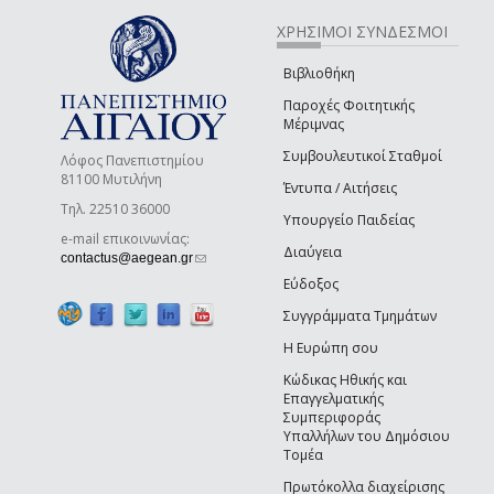
ΧΡΗΣΙΜΟΙ ΣΥΝΔΕΣΜΟΙ
Βιβλιοθήκη
Παροχές Φοιτητικής
Μέριμνας
Συμβουλευτικοί Σταθμοί
Λόφος Πανεπιστημίου
81100 Μυτιλήνη
Έντυπα / Αιτήσεις
Τηλ. 22510 36000
Υπουργείο Παιδείας
e-mail επικοινωνίας:
Διαύγεια
(link sends e-mail)
contactus@aegean.gr
Εύδοξος
Συγγράμματα Τμημάτων
Η Ευρώπη σου
Κώδικας Ηθικής και
Επαγγελματικής
Συμπεριφοράς
Υπαλλήλων του Δημόσιου
Τομέα
Πρωτόκολλα διαχείρισης