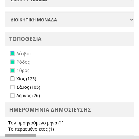
ΤΟΠΟΘΕΣΙΑ
Remove Λέσβος filter
Λέσβος
Remove Ρόδος filter
Ρόδος
Remove Σύρος filter
Σύρος
Apply Χίος filter
Apply Χίος filter
Χίος (123)
Apply Σάμος filter
Apply Σάμος filter
Σάμος (105)
Apply Λήμνος filter
Apply Λήμνος filter
Λήμνος (26)
ΗΜΕΡΟΜΗΝΙΑ ΔΗΜΟΣΙΕΥΣΗΣ
Τον προηγούμενο μήνα (1)
Apply Τον προηγούμενο μήνα
Το περασμένο έτος (1)
Apply Το περασμένο έτος filter
filter