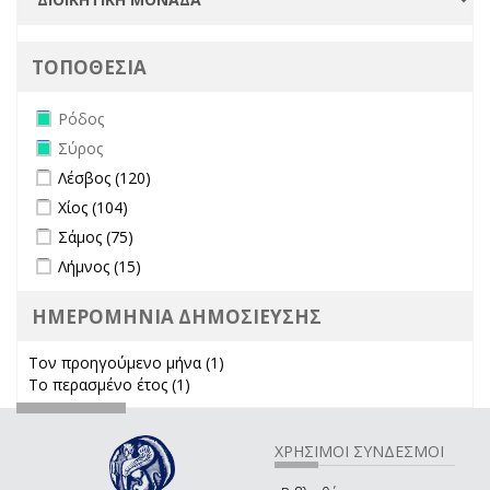
ΤΟΠΟΘΕΣΙΑ
Remove Ρόδος filter
Ρόδος
Remove Σύρος filter
Σύρος
Apply Λέσβος filter
Apply Λέσβος filter
Λέσβος (120)
Apply Χίος filter
Apply Χίος filter
Χίος (104)
Apply Σάμος filter
Apply Σάμος filter
Σάμος (75)
Apply Λήμνος filter
Apply Λήμνος filter
Λήμνος (15)
ΗΜΕΡΟΜΗΝΙΑ ΔΗΜΟΣΙΕΥΣΗΣ
Τον προηγούμενο μήνα (1)
Apply Τον προηγούμενο μήνα
Το περασμένο έτος (1)
Apply Το περασμένο έτος filter
filter
ΧΡΗΣΙΜΟΙ ΣΥΝΔΕΣΜΟΙ