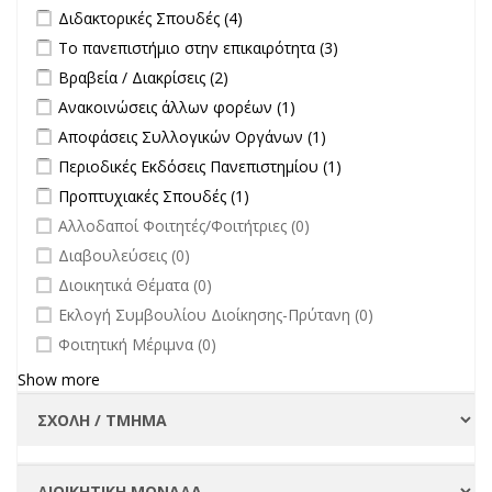
Apply Διδακτορικές Σπουδές filter
Apply Διδακτορικές Σπουδές
Διδακτορικές Σπουδές (4)
filter
Apply Το πανεπιστήμιο στην επικαιρότητα filter
Apply Το
Το πανεπιστήμιο στην επικαιρότητα (3)
πανεπιστήμιο στην
Apply Βραβεία / Διακρίσεις filter
Apply Βραβεία / Διακρίσεις filter
Βραβεία / Διακρίσεις (2)
επικαιρότητα filter
Apply Ανακοινώσεις άλλων φορέων filter
Apply Ανακοινώσεις
Ανακοινώσεις άλλων φορέων (1)
άλλων φορέων filter
Apply Αποφάσεις Συλλογικών Οργάνων filter
Apply Αποφάσεις
Αποφάσεις Συλλογικών Οργάνων (1)
Συλλογικών
Apply Περιοδικές Εκδόσεις Πανεπιστημίου filter
Apply Περιοδικές
Περιοδικές Εκδόσεις Πανεπιστημίου (1)
Οργάνων filter
Εκδόσεις
Apply Προπτυχιακές Σπουδές filter
Apply Προπτυχιακές Σπουδές
Προπτυχιακές Σπουδές (1)
Πανεπιστημίου
filter
undefined
Αλλοδαποί Φοιτητές/Φοιτήτριες (0)
filter
undefined
Διαβουλεύσεις (0)
undefined
Διοικητικά Θέματα (0)
undefined
Εκλογή Συμβουλίου Διοίκησης-Πρύτανη (0)
undefined
Φοιτητική Μέριμνα (0)
Show more