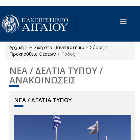
Παράκαμψη προς το κυρίως περιεχόμενο
Toggle
navigat
Αρχική
>
Η Ζωή στο Πανεπιστήμιο
>
Σύρος
>
Είστε εδώ
Προκηρύξεις Θέσεων
>
Ρόδος
ΝΕΑ / ΔΕΛΤΙΑ ΤΥΠΟΥ /
ΑΝΑΚΟΙΝΩΣΕΙΣ
ΝΕΑ / ΔΕΛΤΙΑ ΤΥΠΟΥ