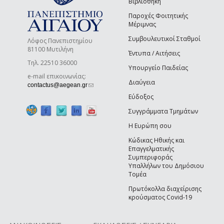
Βιβλιοθήκη
Παροχές Φοιτητικής
Μέριμνας
Συμβουλευτικοί Σταθμοί
Λόφος Πανεπιστημίου
81100 Μυτιλήνη
Έντυπα / Αιτήσεις
Τηλ. 22510 36000
Υπουργείο Παιδείας
e-mail επικοινωνίας:
Διαύγεια
(link sends e-mail)
contactus@aegean.gr
Εύδοξος
Συγγράμματα Τμημάτων
Η Ευρώπη σου
Κώδικας Ηθικής και
Επαγγελματικής
Συμπεριφοράς
Υπαλλήλων του Δημόσιου
Τομέα
Πρωτόκολλα διαχείρισης
κρούσματος Covid-19