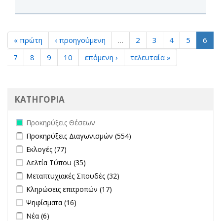
« πρώτη
‹ προηγούμενη
…
2
3
4
5
6
7
8
9
10
επόμενη ›
τελευταία »
ΚΑΤΗΓΟΡΙΑ
Remove Προκηρύξεις Θέσεων filter
Προκηρύξεις Θέσεων
Apply Προκηρύξεις Διαγωνισμών filter
Apply Προκηρύξεις
Προκηρύξεις Διαγωνισμών (554)
Διαγωνισμών filter
Apply Εκλογές filter
Apply Εκλογές filter
Εκλογές (77)
Apply Δελτία Τύπου filter
Apply Δελτία Τύπου filter
Δελτία Τύπου (35)
Apply Μεταπτυχιακές Σπουδές filter
Apply Μεταπτυχιακές
Μεταπτυχιακές Σπουδές (32)
Σπουδές filter
Apply Κληρώσεις επιτροπών filter
Apply Κληρώσεις επιτροπών
Κληρώσεις επιτροπών (17)
filter
Apply Ψηφίσματα filter
Apply Ψηφίσματα filter
Ψηφίσματα (16)
Apply Νέα filter
Apply Νέα filter
Νέα (6)