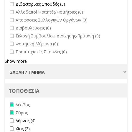
Apply Διδακτορικές Σπουδές filter
Apply Διδακτορικές Σπουδές
Διδακτορικές Σπουδές (3)
filter
filter
undefined
Αλλοδαποί Φοιτητές/Φοιτήτριες (0)
undefined
Αποφάσεις Συλλογικών Οργάνων (0)
undefined
Διαβουλεύσεις (0)
undefined
Εκλογή Συμβουλίου Διοίκησης-Πρύτανη (0)
undefined
Φοιτητική Μέριμνα (0)
undefined
Προπτυχιακές Σπουδές (0)
Show more
ΤΟΠΟΘΕΣΙΑ
Remove Λέσβος filter
Λέσβος
Remove Σύρος filter
Σύρος
Apply Λήμνος filter
Apply Λήμνος filter
Λήμνος (4)
Apply Χίος filter
Apply Χίος filter
Χίος (2)