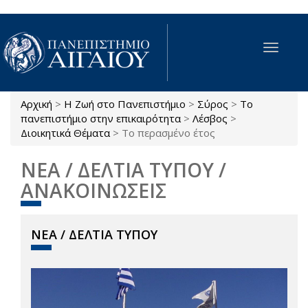
Παράκαμψη προς το κυρίως περιεχόμενο
Toggle
navigat
Αρχική
>
Η Ζωή στο Πανεπιστήμιο
>
Σύρος
>
Το
Είστε εδώ
πανεπιστήμιο στην επικαιρότητα
>
Λέσβος
>
Διοικητικά Θέματα
>
Το περασμένο έτος
ΝΕΑ / ΔΕΛΤΙΑ ΤΥΠΟΥ /
ΑΝΑΚΟΙΝΩΣΕΙΣ
ΝΕΑ / ΔΕΛΤΙΑ ΤΥΠΟΥ