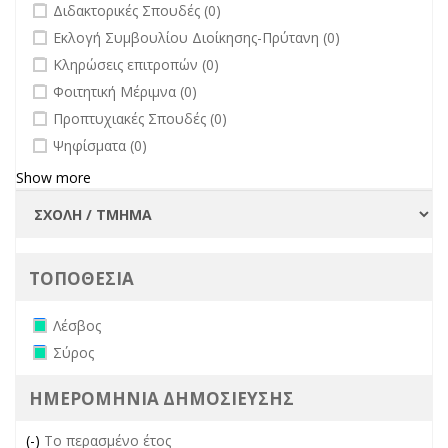
undefined
Διδακτορικές Σπουδές (0)
undefined
Εκλογή Συμβουλίου Διοίκησης-Πρύτανη (0)
undefined
Κληρώσεις επιτροπών (0)
undefined
Φοιτητική Μέριμνα (0)
undefined
Προπτυχιακές Σπουδές (0)
undefined
Ψηφίσματα (0)
Show more
ΤΟΠΟΘΕΣΙΑ
Remove Λέσβος filter
Λέσβος
Remove Σύρος filter
Σύρος
ΗΜΕΡΟΜΗΝΙΑ ΔΗΜΟΣΙΕΥΣΗΣ
(-)
Remove Το περασμένο έτος filter
Το περασμένο έτος