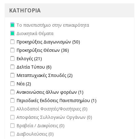
ΚΑΤΗΓΟΡΙΑ
Remove Το πανεπιστήμιο στην επικαιρότητα filter
Το πανεπιστήμιο στην επικαιρότητα
Remove Διοικητικά Θέματα filter
Διοικητικά Θέματα
Apply Προκηρύξεις Διαγωνισμών filter
Apply Προκηρύξεις
Προκηρύξεις Διαγωνισμών (50)
Διαγωνισμών filter
Apply Προκηρύξεις Θέσεων filter
Apply Προκηρύξεις Θέσεων
Προκηρύξεις Θέσεων (36)
filter
Apply Εκλογές filter
Apply Εκλογές filter
Εκλογές (21)
Apply Δελτία Τύπου filter
Apply Δελτία Τύπου filter
Δελτία Τύπου (6)
Apply Μεταπτυχιακές Σπουδές filter
Apply Μεταπτυχιακές Σπουδές
Μεταπτυχιακές Σπουδές (2)
filter
Apply Νέα filter
Apply Νέα filter
Νέα (2)
Apply Ανακοινώσεις άλλων φορέων filter
Apply Ανακοινώσεις
Ανακοινώσεις άλλων φορέων (1)
άλλων φορέων filter
Apply Περιοδικές Εκδόσεις Πανεπιστημίου filter
Apply Περιοδικές
Περιοδικές Εκδόσεις Πανεπιστημίου (1)
Εκδόσεις
undefined
Αλλοδαποί Φοιτητές/Φοιτήτριες (0)
Πανεπιστημίου
undefined
Αποφάσεις Συλλογικών Οργάνων (0)
filter
undefined
Βραβεία / Διακρίσεις (0)
undefined
Διαβουλεύσεις (0)