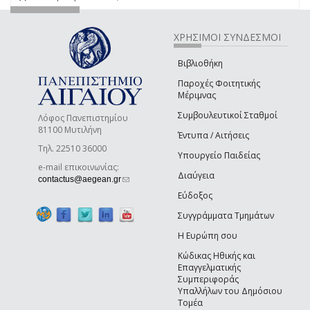
ΧΡΗΣΙΜΟΙ ΣΥΝΔΕΣΜΟΙ
Βιβλιοθήκη
Παροχές Φοιτητικής
Μέριμνας
Συμβουλευτικοί Σταθμοί
Λόφος Πανεπιστημίου
81100 Μυτιλήνη
Έντυπα / Αιτήσεις
Τηλ. 22510 36000
Υπουργείο Παιδείας
e-mail επικοινωνίας:
Διαύγεια
(link sends e-mail)
contactus@aegean.gr
Εύδοξος
Συγγράμματα Τμημάτων
Η Ευρώπη σου
Κώδικας Ηθικής και
Επαγγελματικής
Συμπεριφοράς
Υπαλλήλων του Δημόσιου
Τομέα