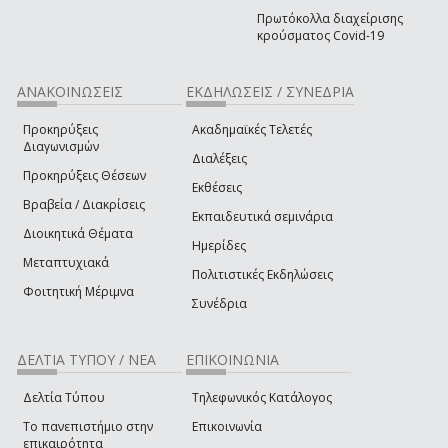
Πρωτόκολλα διαχείρισης
κρούσματος Covid-19
ΑΝΑΚΟΙΝΩΣΕΙΣ
ΕΚΔΗΛΩΣΕΙΣ / ΣΥΝΕΔΡΙΑ
Προκηρύξεις
Ακαδημαϊκές Τελετές
Διαγωνισμών
Διαλέξεις
Προκηρύξεις Θέσεων
Εκθέσεις
Βραβεία / Διακρίσεις
Εκπαιδευτικά σεμινάρια
Διοικητικά Θέματα
Ημερίδες
Μεταπτυχιακά
Πολιτιστικές Εκδηλώσεις
Φοιτητική Μέριμνα
Συνέδρια
ΔΕΛΤΙΑ ΤΥΠΟΥ / ΝΕΑ
ΕΠΙΚΟΙΝΩΝΙΑ
Δελτία Τύπου
Τηλεφωνικός Κατάλογος
Το πανεπιστήμιο στην
Επικοινωνία
επικαιρότητα