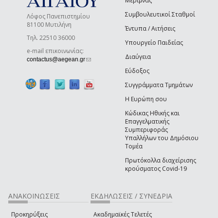
Μέριμνας
Συμβουλευτικοί Σταθμοί
Λόφος Πανεπιστημίου
81100 Μυτιλήνη
Έντυπα / Αιτήσεις
Τηλ. 22510 36000
Υπουργείο Παιδείας
e-mail επικοινωνίας:
Διαύγεια
(link sends e-mail)
contactus@aegean.gr
Εύδοξος
Συγγράμματα Τμημάτων
Η Ευρώπη σου
Κώδικας Ηθικής και
Επαγγελματικής
Συμπεριφοράς
Υπαλλήλων του Δημόσιου
Τομέα
Πρωτόκολλα διαχείρισης
κρούσματος Covid-19
ΑΝΑΚΟΙΝΩΣΕΙΣ
ΕΚΔΗΛΩΣΕΙΣ / ΣΥΝΕΔΡΙΑ
Προκηρύξεις
Ακαδημαϊκές Τελετές