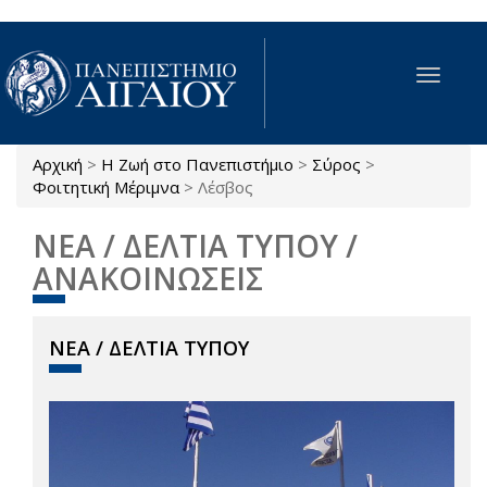
Παράκαμψη προς το κυρίως περιεχόμενο
Toggle
navigat
Αρχική
>
Η Ζωή στο Πανεπιστήμιο
>
Σύρος
>
Είστε εδώ
Φοιτητική Μέριμνα
>
Λέσβος
ΝΕΑ / ΔΕΛΤΙΑ ΤΥΠΟΥ /
ΑΝΑΚΟΙΝΩΣΕΙΣ
ΝΕΑ / ΔΕΛΤΙΑ ΤΥΠΟΥ