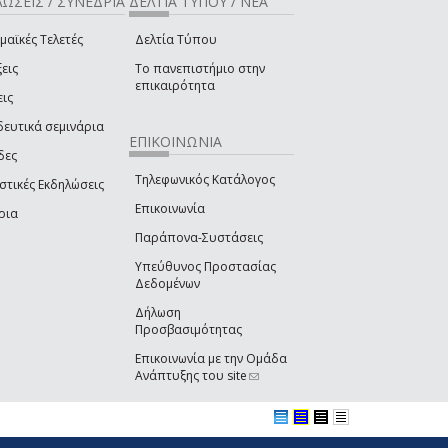
ΩΣΕΙΣ / ΣΥΝΕΔΡΙΑ
ΔΕΛΤΙΑ ΤΥΠΟΥ / ΝΕΑ
μαϊκές Τελετές
Δελτία Τύπου
εις
Το πανεπιστήμιο στην
επικαιρότητα
εις
δευτικά σεμινάρια
ΕΠΙΚΟΙΝΩΝΙΑ
δες
Τηλεφωνικός Κατάλογος
στικές Εκδηλώσεις
Επικοινωνία
ρια
Παράπονα-Συστάσεις
Υπεύθυνος Προστασίας
Δεδομένων
Δήλωση
Προσβασιμότητας
Επικοινωνία με την Ομάδα
Ανάπτυξης του site
(link sends e-mail)