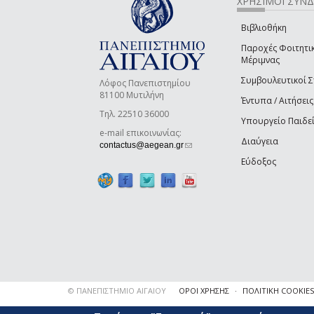
ΧΡΗΣΙΜΟΙ ΣΥΝ
Βιβλιοθήκη
Παροχές Φοιτητι
Μέριμνας
Συμβουλευτικοί 
Λόφος Πανεπιστημίου
81100 Μυτιλήνη
Έντυπα / Αιτήσεις
Τηλ. 22510 36000
Υπουργείο Παιδε
e-mail επικοινωνίας:
Διαύγεια
(link sends e-mail)
contactus@aegean.gr
Εύδοξος
© ΠΑΝΕΠΙΣΤΗΜΙΟ ΑΙΓΑΙΟΥ
ΟΡΟΙ ΧΡΗΣΗΣ
ΠΟΛΙΤΙΚΗ COOKIES