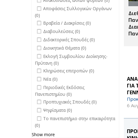
Ανακοινώσεις άλλων φορέων (0)
undefined
Αποφάσεις Συλλογικών Οργάνων
Διε
(0)
Παν
undefined
Βραβεία / Διακρίσεις (0)
Δια
undefined
Διαβουλεύσεις (0)
Παν
undefined
Διδακτορικές Σπουδές (0)
undefined
Διοικητικά Θέματα (0)
undefined
Εκλογή Συμβουλίου Διοίκησης-
Πρύτανη (0)
undefined
Κληρώσεις επιτροπών (0)
undefined
ΑΝΑ
Νέα (0)
ΓΙΑ
undefined
Περιοδικές Εκδόσεις
ΓΕΝ
Πανεπιστημίου (0)
Προκ
undefined
Προπτυχιακές Σπουδές (0)
6 Αυ
undefined
Ψηφίσματα (0)
undefined
Το πανεπιστήμιο στην επικαιρότητα
(0)
ΠΡΟ
Show more
ΚΙΝ