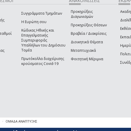
ΔΕΣΜΟΙ
ΑΝΑΚΟΙΝΩΣΕΙΣ
ΕΚΔΗΛ
Προκηρύξεις
Ακαδη
Συγγράμματα Τμημάτων
Διαγωνισμών
κής
Διαλέξ
Η Ευρώπη σου
Προκηρύξεις Θέσεων
Εκθέσ
Κώδικας Ηθικής και
Σταθμοί
Βραβεία / Διακρίσεις
Επαγγελματικής
Εκπαι
Συμπεριφοράς
Διοικητικά Θέματα
Υπαλλήλων του Δημόσιου
Ημερί
Τομέα
ίας
Μεταπτυχιακά
Πολιτι
Πρωτόκολλα διαχείρισης
Φοιτητική Μέριμνα
Συνέδ
κρούσματος Covid-19
ΟΜΑΔΑ ΑΝΑΠΤΥΞΗΣ