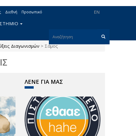
EN
ς
Διεθνή
Προσωπικό
ΙΣΤΗΜΙΟ
Φόρμα
ξεις Διαγωνισμών
>
Σάμος
αναζήτησης
Αναζήτηση
ΙΣ
ΛΕΝΕ ΓΙΑ ΜΑΣ