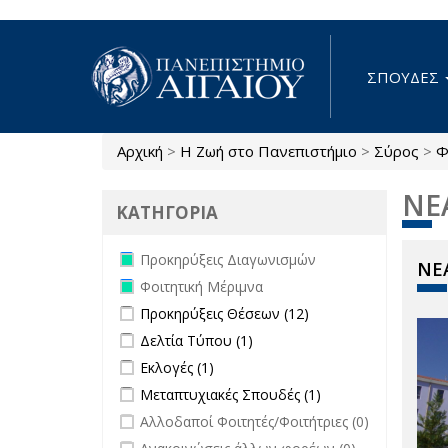
Παράκαμψη προς το κυρίως περιεχόμενο
ΣΠΟΥΔΕΣ
Αρχική
>
Η Ζωή στο Πανεπιστήμιο
>
Σύρος
>
Φ
Είστε εδώ
ΝΕ
ΚΑΤΗΓΟΡΙΑ
Remove Προκηρύξεις Διαγωνισμών
Προκηρύξεις Διαγωνισμών
ΝΕΑ
filter
Remove Φοιτητική Μέριμνα filter
Φοιτητική Μέριμνα
Apply Προκηρύξεις Θέσεων filter
Apply
Προκηρύξεις Θέσεων (12)
Προκηρύξεις
Apply Δελτία Τύπου filter
Apply Δελτία Τύπου
Δελτία Τύπου (1)
Θέσεων
filter
Apply Εκλογές filter
Apply Εκλογές filter
Εκλογές (1)
filter
Apply Μεταπτυχιακές Σπουδές filter
Apply
Μεταπτυχιακές Σπουδές (1)
Μεταπτυχιακές
undefined
Αλλοδαποί Φοιτητές/Φοιτήτριες (0)
Σπουδές filter
undefined