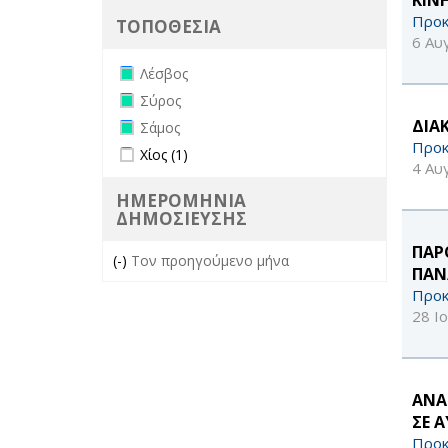
Προκ
ΤΟΠΟΘΕΣΙΑ
6 Αυ
Remove Λέσβος filter
Λέσβος
Remove Σύρος filter
Σύρος
Remove Σάμος filter
ΔΙΑ
Σάμος
Προκ
Apply Χίος filter
Apply Χίος filter
Χίος (1)
4 Αυ
ΗΜΕΡΟΜΗΝΙΑ
ΔΗΜΟΣΙΕΥΣΗΣ
ΠΑΡ
(-)
Remove Τον προηγούμενο μήνα filter
Τον προηγούμενο μήνα
ΠΑΝ
Προκ
28 Ι
ΑΝΑ
ΣΕ 
Προκ