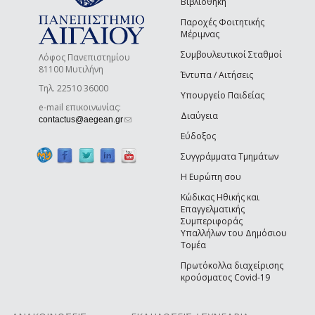
Βιβλιοθήκη
Παροχές Φοιτητικής
Μέριμνας
Συμβουλευτικοί Σταθμοί
Λόφος Πανεπιστημίου
81100 Μυτιλήνη
Έντυπα / Αιτήσεις
Τηλ. 22510 36000
Υπουργείο Παιδείας
e-mail επικοινωνίας:
Διαύγεια
(link sends e-mail)
contactus@aegean.gr
Εύδοξος
Συγγράμματα Τμημάτων
Η Ευρώπη σου
Κώδικας Ηθικής και
Επαγγελματικής
Συμπεριφοράς
Υπαλλήλων του Δημόσιου
Τομέα
Πρωτόκολλα διαχείρισης
κρούσματος Covid-19