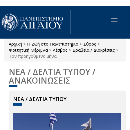
Παράκαμψη προς το κυρίως περιεχόμενο
Toggle
navigat
Αρχική
>
Η Ζωή στο Πανεπιστήμιο
>
Σύρος
>
Είστε εδώ
Φοιτητική Μέριμνα
>
Λέσβος
>
Βραβεία / Διακρίσεις
>
Τον προηγούμενο μήνα
ΝΕΑ / ΔΕΛΤΙΑ ΤΥΠΟΥ /
ΑΝΑΚΟΙΝΩΣΕΙΣ
ΝΕΑ / ΔΕΛΤΙΑ ΤΥΠΟΥ