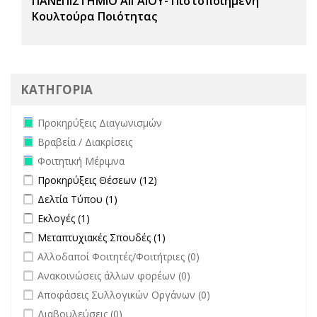
ΠΑΝΕΠΙΣΤΗΜΙΟ ΑΙΓΑΙΟΥ- Πιστοποιημένη
Κουλτούρα Ποιότητας
ΚΑΤΗΓΟΡΙΑ
Remove Προκηρύξεις Διαγωνισμών filter
Προκηρύξεις Διαγωνισμών
Remove Βραβεία / Διακρίσεις filter
Βραβεία / Διακρίσεις
Remove Φοιτητική Μέριμνα filter
Φοιτητική Μέριμνα
Apply Προκηρύξεις Θέσεων filter
Apply Προκηρύξεις Θέσεων
Προκηρύξεις Θέσεων (12)
filter
Apply Δελτία Τύπου filter
Apply Δελτία Τύπου filter
Δελτία Τύπου (1)
Apply Εκλογές filter
Apply Εκλογές filter
Εκλογές (1)
Apply Μεταπτυχιακές Σπουδές filter
Apply Μεταπτυχιακές Σπουδές
Μεταπτυχιακές Σπουδές (1)
filter
undefined
Αλλοδαποί Φοιτητές/Φοιτήτριες (0)
undefined
Ανακοινώσεις άλλων φορέων (0)
undefined
Αποφάσεις Συλλογικών Οργάνων (0)
undefined
Διαβουλεύσεις (0)