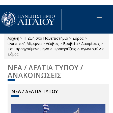
Παράκαμψη προς το κυρίως περιεχόμενο
Toggle
navigat
Αρχική
>
Η Ζωή στο Πανεπιστήμιο
>
Σύρος
>
Είστε εδώ
Φοιτητική Μέριμνα
>
Λέσβος
>
Βραβεία / Διακρίσεις
>
Τον προηγούμενο μήνα
>
Προκηρύξεις Διαγωνισμών
>
Σάμος
ΝΕΑ / ΔΕΛΤΙΑ ΤΥΠΟΥ /
ΑΝΑΚΟΙΝΩΣΕΙΣ
ΝΕΑ / ΔΕΛΤΙΑ ΤΥΠΟΥ