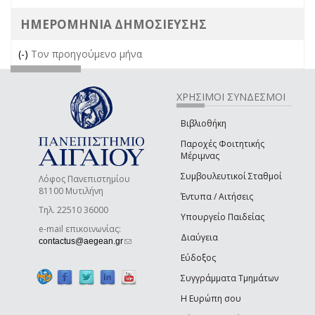
ΗΜΕΡΟΜΗΝΙΑ ΔΗΜΟΣΙΕΥΣΗΣ
(-)
Remove Τον προηγούμενο μήνα filter
Τον προηγούμενο μήνα
ΧΡΗΣΙΜΟΙ ΣΥΝΔΕΣΜΟΙ
Βιβλιοθήκη
Παροχές Φοιτητικής
Μέριμνας
Συμβουλευτικοί Σταθμοί
Λόφος Πανεπιστημίου
81100 Μυτιλήνη
Έντυπα / Αιτήσεις
Τηλ. 22510 36000
Υπουργείο Παιδείας
e-mail επικοινωνίας:
Διαύγεια
(link sends e-mail)
contactus@aegean.gr
Εύδοξος
Συγγράμματα Τμημάτων
Η Ευρώπη σου