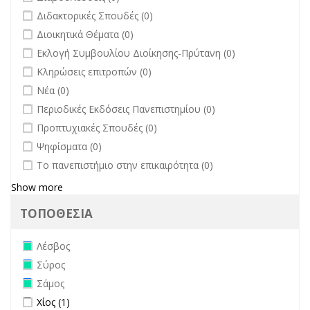
undefined
Διδακτορικές Σπουδές (0)
undefined
Διοικητικά Θέματα (0)
undefined
Εκλογή Συμβουλίου Διοίκησης-Πρύτανη (0)
undefined
Κληρώσεις επιτροπών (0)
undefined
Νέα (0)
undefined
Περιοδικές Εκδόσεις Πανεπιστημίου (0)
undefined
Προπτυχιακές Σπουδές (0)
undefined
Ψηφίσματα (0)
undefined
Το πανεπιστήμιο στην επικαιρότητα (0)
Show more
ΤΟΠΟΘΕΣΙΑ
Remove Λέσβος filter
Λέσβος
Remove Σύρος filter
Σύρος
Remove Σάμος filter
Σάμος
Apply Χίος filter
Apply Χίος filter
Χίος (1)