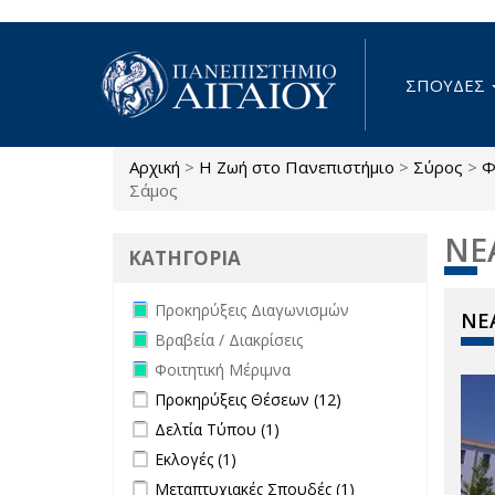
Παράκαμψη προς το κυρίως περιεχόμενο
ΣΠΟΥΔΕΣ
Αρχική
>
Η Ζωή στο Πανεπιστήμιο
>
Σύρος
>
Φ
Είστε εδώ
Σάμος
ΝΕ
ΚΑΤΗΓΟΡΙΑ
Remove Προκηρύξεις Διαγωνισμών
Προκηρύξεις Διαγωνισμών
ΝΕΑ
filter
Remove Βραβεία / Διακρίσεις filter
Βραβεία / Διακρίσεις
Remove Φοιτητική Μέριμνα filter
Φοιτητική Μέριμνα
Apply Προκηρύξεις Θέσεων filter
Apply
Προκηρύξεις Θέσεων (12)
Προκηρύξεις
Apply Δελτία Τύπου filter
Apply Δελτία Τύπου
Δελτία Τύπου (1)
Θέσεων
filter
Apply Εκλογές filter
Apply Εκλογές filter
Εκλογές (1)
filter
Apply Μεταπτυχιακές Σπουδές filter
Apply
Μεταπτυχιακές Σπουδές (1)