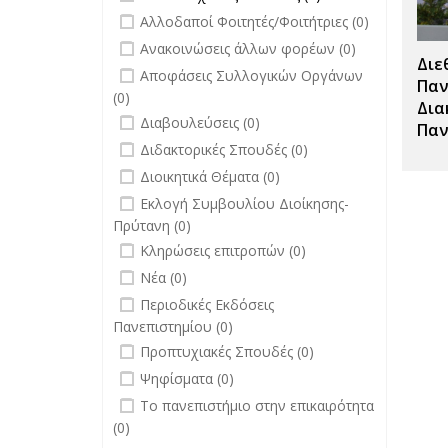
Μεταπτυχιακές
undefined
Αλλοδαποί Φοιτητές/Φοιτήτριες (0)
Σπουδές filter
undefined
Ανακοινώσεις άλλων φορέων (0)
Διε
undefined
Αποφάσεις Συλλογικών Οργάνων
Παν
(0)
Δια
undefined
Διαβουλεύσεις (0)
Παν
undefined
Διδακτορικές Σπουδές (0)
undefined
Διοικητικά Θέματα (0)
undefined
Εκλογή Συμβουλίου Διοίκησης-
Πρύτανη (0)
undefined
Κληρώσεις επιτροπών (0)
undefined
Νέα (0)
undefined
Περιοδικές Εκδόσεις
Πανεπιστημίου (0)
undefined
Προπτυχιακές Σπουδές (0)
undefined
Ψηφίσματα (0)
undefined
Το πανεπιστήμιο στην επικαιρότητα
(0)