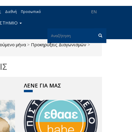
EN
ς
Διεθνή
Προσωπικό
ΙΣΤΗΜΙΟ
Φόρμα
ούμενο μήνα
>
Προκηρύξεις Διαγωνισμών
>
αναζήτησης
Αναζήτηση
ΙΣ
ΛΕΝΕ ΓΙΑ ΜΑΣ