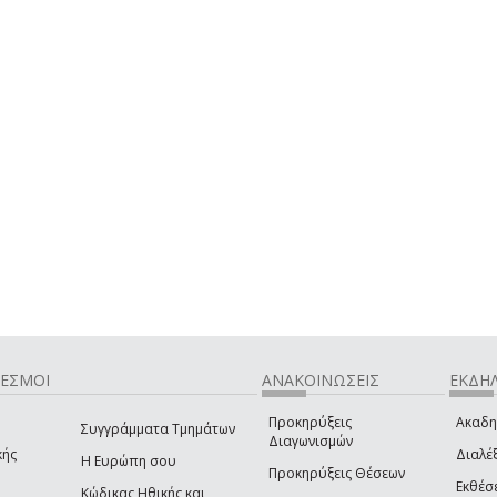
ΔΕΣΜΟΙ
ΑΝΑΚΟΙΝΩΣΕΙΣ
ΕΚΔΗΛ
Προκηρύξεις
Ακαδη
Συγγράμματα Τμημάτων
Διαγωνισμών
κής
Διαλέξ
Η Ευρώπη σου
Προκηρύξεις Θέσεων
Εκθέσ
Κώδικας Ηθικής και