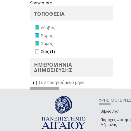
Show more
ΤΟΠΟΘΕΣΙΑ
Remove Λέσβος filter
Λέσβος
Remove Σύρος filter
Σύρος
Remove Σάμος filter
Σάμος
Apply Χίος filter
Apply Χίος filter
Χίος (1)
ΗΜΕΡΟΜΗΝΙΑ
ΔΗΜΟΣΙΕΥΣΗΣ
(-)
Remove Τον προηγούμενο μήνα filter
Τον προηγούμενο μήνα
ΧΡΗΣΙΜΟΙ ΣΥΝ
Βιβλιοθήκη
Παροχές Φοιτητι
Μέριμνας