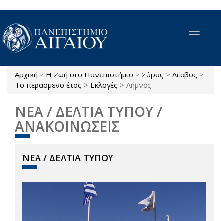
Παράκαμψη προς το κυρίως περιεχόμενο
Toggle
navigat
Αρχική
>
Η Ζωή στο Πανεπιστήμιο
>
Σύρος
>
Λέσβος
>
Είστε εδώ
Το περασμένο έτος
>
Εκλογές
>
Λήμνος
ΝΕΑ / ΔΕΛΤΙΑ ΤΥΠΟΥ /
ΑΝΑΚΟΙΝΩΣΕΙΣ
ΝΕΑ / ΔΕΛΤΙΑ ΤΥΠΟΥ