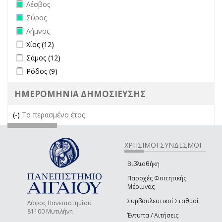
Remove Λέσβος filter
Λέσβος
Remove Σύρος filter
Σύρος
Remove Λήμνος filter
Λήμνος
Apply Χίος filter
Apply Χίος filter
Χίος (12)
Apply Σάμος filter
Apply Σάμος filter
Σάμος (12)
Apply Ρόδος filter
Apply Ρόδος filter
Ρόδος (9)
ΗΜΕΡΟΜΗΝΙΑ ΔΗΜΟΣΙΕΥΣΗΣ
(-)
Remove Το περασμένο έτος filter
Το περασμένο έτος
ΧΡΗΣΙΜΟΙ ΣΥΝΔΕΣΜΟΙ
Βιβλιοθήκη
Παροχές Φοιτητικής
Μέριμνας
Συμβουλευτικοί Σταθμοί
Λόφος Πανεπιστημίου
81100 Μυτιλήνη
Έντυπα / Αιτήσεις