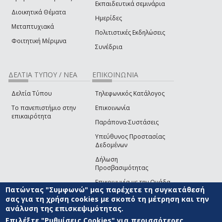
Εκπαιδευτικά σεμινάρια
Διοικητικά Θέματα
Ημερίδες
Μεταπτυχιακά
Πολιτιστικές Εκδηλώσεις
Φοιτητική Μέριμνα
Συνέδρια
ΔΕΛΤΙΑ ΤΥΠΟΥ / ΝΕΑ
ΕΠΙΚΟΙΝΩΝΙΑ
Δελτία Τύπου
Τηλεφωνικός Κατάλογος
Το πανεπιστήμιο στην
Επικοινωνία
επικαιρότητα
Παράπονα-Συστάσεις
Υπεύθυνος Προστασίας
Δεδομένων
Δήλωση
Προσβασιμότητας
Επικοινωνία με την Ομάδα
Πατώντας "Συμφωνώ" μας παρέχετε τη συγκατάθεσή
Ανάπτυξης του site
(link sends e-mail)
σας για τη χρήση cookies με σκοπό τη μέτρηση και την
ανάλυση της επισκεψιμότητας.
© ΠΑΝΕΠΙΣΤΗΜΙΟ ΑΙΓΑΙΟΥ
ΟΡΟΙ ΧΡΗΣΗΣ
ΠΟΛΙΤΙΚΗ COOKIES
ΟΜΑΔΑ
ΑΝΑΠΤΥΞΗΣ
Επιλέξτε "Ρυθμίσεις Cookies" για περισσότερες