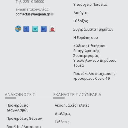
Τηλ. 22510 36000
Υπουργείο Παιδείας
e-mail επικοινωνίας:
Διαύγεια
(link sends e-mail)
contactus@aegean.gr
Εύδοξος
Συγγράμματα Τμημάτων
Η Ευρώπη σου
Κώδικας Ηθικής και
Επαγγελματικής
Συμπεριφοράς
Υπαλλήλων του Δημόσιου
Τομέα
Πρωτόκολλα διαχείρισης
κρούσματος Covid-19
ΑΝΑΚΟΙΝΩΣΕΙΣ
ΕΚΔΗΛΩΣΕΙΣ / ΣΥΝΕΔΡΙΑ
Προκηρύξεις
Ακαδημαϊκές Τελετές
Διαγωνισμών
Διαλέξεις
Προκηρύξεις Θέσεων
Εκθέσεις
Βραβεία / Διακρίσεις