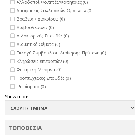
undefined
Αλλοδαποί Φοιτητές/Φοιτήτριες (0)
Πανεπιστημίου
undefined
Αποφάσεις Συλλογικών Οργάνων (0)
filter
undefined
Βραβεία / Διακρίσεις (0)
undefined
Διαβουλεύσεις (0)
undefined
Διδακτορικές Σπουδές (0)
undefined
Διοικητικά Θέματα (0)
undefined
Εκλογή Συμβουλίου Διοίκησης-Πρύτανη (0)
undefined
Κληρώσεις επιτροπών (0)
undefined
Φοιτητική Μέριμνα (0)
undefined
Προπτυχιακές Σπουδές (0)
undefined
Ψηφίσματα (0)
Show more
ΤΟΠΟΘΕΣΙΑ