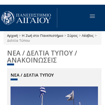
Παράκαμψη προς το κυρίως περιεχόμενο
Toggle
navigat
Αρχική
>
Η Ζωή στο Πανεπιστήμιο
>
Σύρος
>
Λέσβος
>
Είστε εδώ
Δελτία Τύπου
ΝΕΑ / ΔΕΛΤΙΑ ΤΥΠΟΥ /
ΑΝΑΚΟΙΝΩΣΕΙΣ
ΝΕΑ / ΔΕΛΤΙΑ ΤΥΠΟΥ