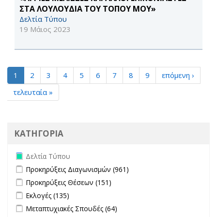
ΣΤΑ ΛΟΥΛΟΥΔΙΑ ΤΟΥ ΤΟΠΟΥ ΜΟΥ»
Δελτία Τύπου
19 Μάιος 2023
1
2
3
4
5
6
7
8
9
επόμενη ›
τελευταία »
ΚΑΤΗΓΟΡΙΑ
Remove Δελτία Τύπου filter
Δελτία Τύπου
Apply Προκηρύξεις Διαγωνισμών filter
Apply Προκηρύξεις
Προκηρύξεις Διαγωνισμών (961)
Διαγωνισμών filter
Apply Προκηρύξεις Θέσεων filter
Apply Προκηρύξεις Θέσεων
Προκηρύξεις Θέσεων (151)
filter
Apply Εκλογές filter
Apply Εκλογές filter
Εκλογές (135)
Apply Μεταπτυχιακές Σπουδές filter
Apply Μεταπτυχιακές
Μεταπτυχιακές Σπουδές (64)
Σπουδές filter