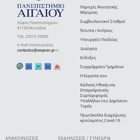
Παροχές Φοιτητικής
Μέριμνας
Συμβουλευτικοί Σταθμοί
Λόφος Πανεπιστημίου
81100 Μυτιλήνη
Έντυπα / Αιτήσεις
Τηλ. 22510 36000
Υπουργείο Παιδείας
e-mail επικοινωνίας:
Διαύγεια
(link sends e-mail)
contactus@aegean.gr
Εύδοξος
Συγγράμματα Τμημάτων
Η Ευρώπη σου
Κώδικας Ηθικής και
Επαγγελματικής
Συμπεριφοράς
Υπαλλήλων του Δημόσιου
Τομέα
Πρωτόκολλα διαχείρισης
κρούσματος Covid-19
ΑΝΑΚΟΙΝΩΣΕΙΣ
ΕΚΔΗΛΩΣΕΙΣ / ΣΥΝΕΔΡΙΑ