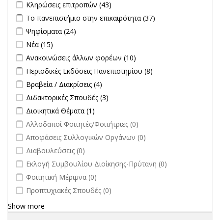
Apply Κληρώσεις επιτροπών filter
Apply Κληρώσεις επιτροπών
Κληρώσεις επιτροπών (43)
filter
Apply Το πανεπιστήμιο στην επικαιρότητα filter
Apply Το
Το πανεπιστήμιο στην επικαιρότητα (37)
πανεπιστήμιο
Apply Ψηφίσματα filter
Apply Ψηφίσματα filter
Ψηφίσματα (24)
στην
Apply Νέα filter
Apply Νέα filter
Νέα (15)
επικαιρότητα filter
Apply Ανακοινώσεις άλλων φορέων filter
Apply Ανακοινώσεις
Ανακοινώσεις άλλων φορέων (10)
άλλων φορέων filter
Apply Περιοδικές Εκδόσεις Πανεπιστημίου filter
Apply Περιοδικές
Περιοδικές Εκδόσεις Πανεπιστημίου (8)
Εκδόσεις
Apply Βραβεία / Διακρίσεις filter
Apply Βραβεία / Διακρίσεις filter
Βραβεία / Διακρίσεις (4)
Πανεπιστημίου
Apply Διδακτορικές Σπουδές filter
Apply Διδακτορικές Σπουδές
Διδακτορικές Σπουδές (3)
filter
filter
Apply Διοικητικά Θέματα filter
Apply Διοικητικά Θέματα filter
Διοικητικά Θέματα (1)
undefined
Αλλοδαποί Φοιτητές/Φοιτήτριες (0)
undefined
Αποφάσεις Συλλογικών Οργάνων (0)
undefined
Διαβουλεύσεις (0)
undefined
Εκλογή Συμβουλίου Διοίκησης-Πρύτανη (0)
undefined
Φοιτητική Μέριμνα (0)
undefined
Προπτυχιακές Σπουδές (0)
Show more