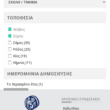
ΤΟΠΟΘΕΣΙΑ
Remove Λέσβος filter
Λέσβος
Remove Σύρος filter
Σύρος
Apply Σάμος filter
Apply Σάμος filter
Σάμος (30)
Apply Ρόδος filter
Apply Ρόδος filter
Ρόδος (25)
Apply Χίος filter
Apply Χίος filter
Χίος (19)
Apply Λήμνος filter
Apply Λήμνος filter
Λήμνος (11)
ΗΜΕΡΟΜΗΝΙΑ ΔΗΜΟΣΙΕΥΣΗΣ
Το περασμένο έτος (1)
Apply Το περασμένο έτος filter
ΧΡΗΣΙΜΟΙ ΣΥΝΔΕΣΜΟΙ
Βιβλιοθήκη