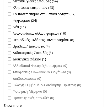
Μεταπτυχιακές Σπουδές (64)
Σπουδές filter
Apply Κληρώσεις επιτροπών filter
Apply Κληρώσεις επιτροπών
Κληρώσεις επιτροπών (43)
filter
Apply Το πανεπιστήμιο στην επικαιρότητα filter
Apply Το
Το πανεπιστήμιο στην επικαιρότητα (37)
πανεπιστήμιο
Apply Ψηφίσματα filter
Apply Ψηφίσματα filter
Ψηφίσματα (24)
στην
Apply Νέα filter
Apply Νέα filter
Νέα (15)
επικαιρότητα filter
Apply Ανακοινώσεις άλλων φορέων filter
Apply Ανακοινώσεις
Ανακοινώσεις άλλων φορέων (10)
άλλων φορέων filter
Apply Περιοδικές Εκδόσεις Πανεπιστημίου filter
Apply Περιοδικές
Περιοδικές Εκδόσεις Πανεπιστημίου (8)
Εκδόσεις
Apply Βραβεία / Διακρίσεις filter
Apply Βραβεία / Διακρίσεις filter
Βραβεία / Διακρίσεις (4)
Πανεπιστημίου
Apply Διδακτορικές Σπουδές filter
Apply Διδακτορικές Σπουδές
Διδακτορικές Σπουδές (3)
filter
filter
Apply Διοικητικά Θέματα filter
Apply Διοικητικά Θέματα filter
Διοικητικά Θέματα (1)
undefined
Αλλοδαποί Φοιτητές/Φοιτήτριες (0)
undefined
Αποφάσεις Συλλογικών Οργάνων (0)
undefined
Διαβουλεύσεις (0)
undefined
Εκλογή Συμβουλίου Διοίκησης-Πρύτανη (0)
undefined
Φοιτητική Μέριμνα (0)
undefined
Προπτυχιακές Σπουδές (0)
Show more