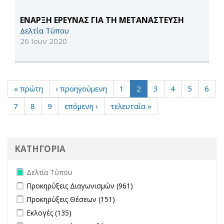
ΕΝΑΡΞΗ ΕΡΕΥΝΑΣ ΓΙΑ ΤΗ ΜΕΤΑΝΑΣΤΕΥΣΗ
Δελτία Τύπου
26 Ιουν 2020
« πρώτη
‹ προηγούμενη
1
2
3
4
5
6
7
8
9
επόμενη ›
τελευταία »
ΚΑΤΗΓΟΡΙΑ
Remove Δελτία Τύπου filter
Δελτία Τύπου
Apply Προκηρύξεις Διαγωνισμών filter
Apply Προκηρύξεις
Προκηρύξεις Διαγωνισμών (961)
Διαγωνισμών filter
Apply Προκηρύξεις Θέσεων filter
Apply Προκηρύξεις Θέσεων
Προκηρύξεις Θέσεων (151)
filter
Apply Εκλογές filter
Apply Εκλογές filter
Εκλογές (135)
Apply Μεταπτυχιακές Σπουδές filter
Apply Μεταπτυχιακές