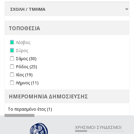
ΤΟΠΟΘΕΣΙΑ
Remove Λέσβος filter
Λέσβος
Remove Σύρος filter
Σύρος
Apply Σάμος filter
Apply Σάμος filter
Σάμος (30)
Apply Ρόδος filter
Apply Ρόδος filter
Ρόδος (25)
Apply Χίος filter
Apply Χίος filter
Χίος (19)
Apply Λήμνος filter
Apply Λήμνος filter
Λήμνος (11)
ΗΜΕΡΟΜΗΝΙΑ ΔΗΜΟΣΙΕΥΣΗΣ
Το περασμένο έτος (1)
Apply Το περασμένο έτος filter
ΧΡΗΣΙΜΟΙ ΣΥΝΔΕΣΜΟΙ