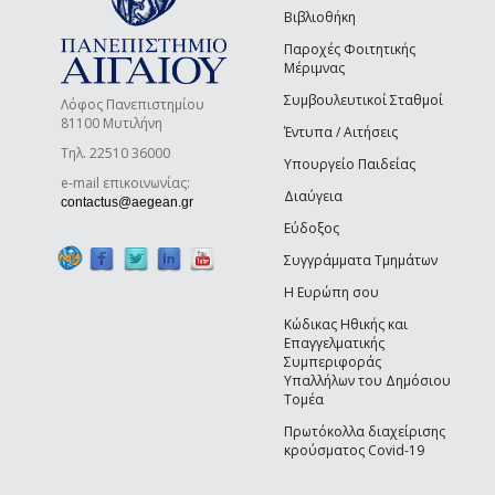
Βιβλιοθήκη
Παροχές Φοιτητικής
Μέριμνας
Συμβουλευτικοί Σταθμοί
Λόφος Πανεπιστημίου
81100 Μυτιλήνη
Έντυπα / Αιτήσεις
Τηλ. 22510 36000
Υπουργείο Παιδείας
e-mail επικοινωνίας:
Διαύγεια
(link sends e-mail)
contactus@aegean.gr
Εύδοξος
Συγγράμματα Τμημάτων
Η Ευρώπη σου
Κώδικας Ηθικής και
Επαγγελματικής
Συμπεριφοράς
Υπαλλήλων του Δημόσιου
Τομέα
Πρωτόκολλα διαχείρισης
κρούσματος Covid-19