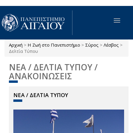
Παράκαμψη προς το κυρίως περιεχόμενο
Toggle
navigat
Αρχική
>
Η Ζωή στο Πανεπιστήμιο
>
Σύρος
>
Λέσβος
>
Είστε εδώ
Δελτία Τύπου
ΝΕΑ / ΔΕΛΤΙΑ ΤΥΠΟΥ /
ΑΝΑΚΟΙΝΩΣΕΙΣ
ΝΕΑ / ΔΕΛΤΙΑ ΤΥΠΟΥ