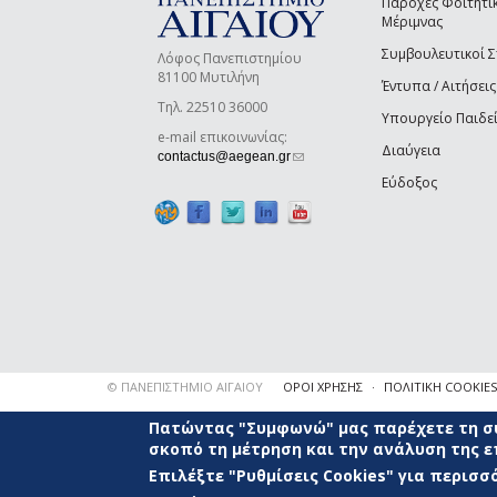
Παροχές Φοιτητι
Μέριμνας
Συμβουλευτικοί 
Λόφος Πανεπιστημίου
81100 Μυτιλήνη
Έντυπα / Αιτήσεις
Τηλ. 22510 36000
Υπουργείο Παιδε
e-mail επικοινωνίας:
Διαύγεια
(link sends e-mail)
contactus@aegean.gr
Εύδοξος
© ΠΑΝΕΠΙΣΤΗΜΙΟ ΑΙΓΑΙΟΥ
ΟΡΟΙ ΧΡΗΣΗΣ
ΠΟΛΙΤΙΚΗ COOKIES
Πατώντας "Συμφωνώ" μας παρέχετε τη συ
σκοπό τη μέτρηση και την ανάλυση της 
Επιλέξτε "Ρυθμίσεις Cookies" για περισ