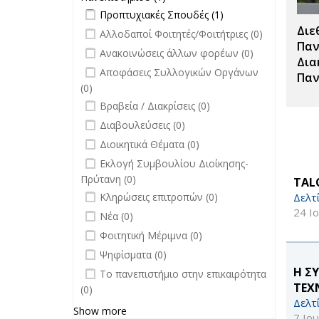
filter
Apply Προπτυχιακές Σπουδές filter
Εκδόσεις
Apply
Προπτυχιακές Σπουδές (1)
Πανεπιστημίου filter
Προπτυχιακές
Διε
undefined
Αλλοδαποί Φοιτητές/Φοιτήτριες (0)
Σπουδές filter
Παν
undefined
Ανακοινώσεις άλλων φορέων (0)
Δια
undefined
Αποφάσεις Συλλογικών Οργάνων
Παν
(0)
undefined
Βραβεία / Διακρίσεις (0)
undefined
Διαβουλεύσεις (0)
undefined
Διοικητικά Θέματα (0)
undefined
Εκλογή Συμβουλίου Διοίκησης-
Πρύτανη (0)
TALO
undefined
Δελτ
Κληρώσεις επιτροπών (0)
24 Ι
undefined
Νέα (0)
undefined
Φοιτητική Μέριμνα (0)
undefined
Ψηφίσματα (0)
undefined
Η Σ
Το πανεπιστήμιο στην επικαιρότητα
ΤΕΧ
(0)
Δελτ
Show more
7 Ιο