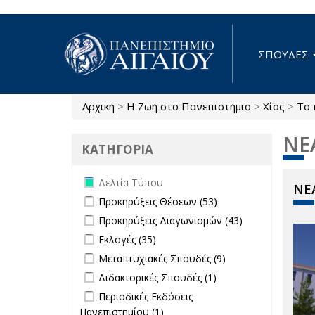
Παράκαμψη προς το κυρίως περιεχόμενο
ΣΠΟΥΔΕΣ
Αρχική
>
Η Ζωή στο Πανεπιστήμιο
>
Χίος
>
Το 
Είστε εδώ
ΝΕ
ΚΑΤΗΓΟΡΙΑ
Remove Δελτία Τύπου filter
Δελτία Τύπου
ΝΕΑ
Apply Προκηρύξεις Θέσεων filter
Apply
Προκηρύξεις Θέσεων (53)
Προκηρύξεις
Apply Προκηρύξεις Διαγωνισμών
Apply
Προκηρύξεις Διαγωνισμών (43)
Θέσεων
filter
Προκηρύξεις
Apply Εκλογές filter
Apply Εκλογές filter
Εκλογές (35)
filter
Διαγωνισμών
Apply Μεταπτυχιακές Σπουδές filter
Apply
Μεταπτυχιακές Σπουδές (9)
filter
Μεταπτυχιακές
Apply Διδακτορικές Σπουδές filter
Apply
Διδακτορικές Σπουδές (1)
Σπουδές filter
Διδακτορικές
Apply Περιοδικές Εκδόσεις
Περιοδικές Εκδόσεις
Σπουδές
Πανεπιστημίου filter
Πανεπιστημίου (1)
Apply Περιοδικές