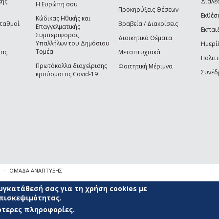
κής
Διαλέξ
Η Ευρώπη σου
Προκηρύξεις Θέσεων
Εκθέσ
Κώδικας Ηθικής και
Σταθμοί
Βραβεία / Διακρίσεις
Επαγγελματικής
Εκπαι
Συμπεριφοράς
Διοικητικά Θέματα
Υπαλλήλων του Δημόσιου
Ημερί
Τομέα
ίας
Μεταπτυχιακά
Πολιτι
Πρωτόκολλα διαχείρισης
Φοιτητική Μέριμνα
Συνέδ
κρούσματος Covid-19
ΟΜΑΔΑ ΑΝΑΠΤΥΞΗΣ
γκατάθεσή σας για τη χρήση cookies με
επισκεψιμότητας.
σότερες πληροφορίες.