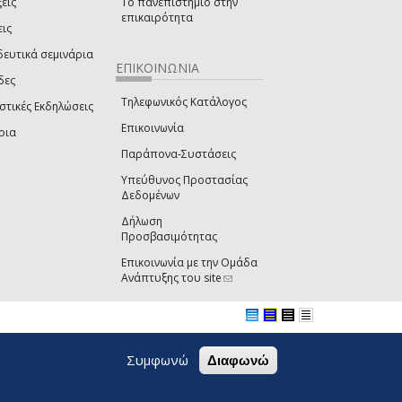
εις
Το πανεπιστήμιο στην
επικαιρότητα
εις
δευτικά σεμινάρια
ΕΠΙΚΟΙΝΩΝΙΑ
δες
Τηλεφωνικός Κατάλογος
στικές Εκδηλώσεις
Επικοινωνία
ρια
Παράπονα-Συστάσεις
Υπεύθυνος Προστασίας
Δεδομένων
Δήλωση
Προσβασιμότητας
Επικοινωνία με την Ομάδα
Ανάπτυξης του site
(link sends e-mail)
Συμφωνώ
Διαφωνώ