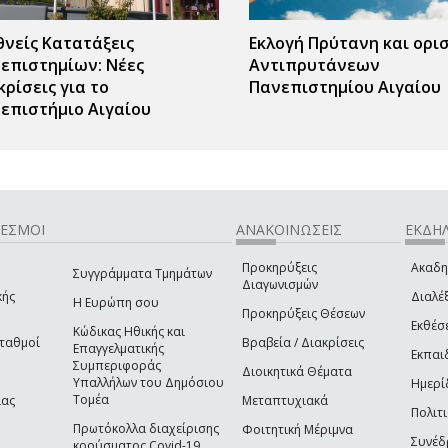
θνείς Κατατάξεις
Εκλογή Πρύτανη και ορι
επιστημίων: Νέες
Αντιπρυτάνεων
κρίσεις για το
Πανεπιστημίου Αιγαίου
επιστήμιο Αιγαίου
ΔΕΣΜΟΙ
ΑΝΑΚΟΙΝΩΣΕΙΣ
ΕΚΔΗΛ
Προκηρύξεις
Ακαδη
Συγγράμματα Τμημάτων
Διαγωνισμών
κής
Διαλέξ
Η Ευρώπη σου
Προκηρύξεις Θέσεων
Εκθέσ
Κώδικας Ηθικής και
Σταθμοί
Βραβεία / Διακρίσεις
Επαγγελματικής
Εκπαι
Συμπεριφοράς
Διοικητικά Θέματα
Υπαλλήλων του Δημόσιου
Ημερί
Τομέα
ίας
Μεταπτυχιακά
Πολιτι
Πρωτόκολλα διαχείρισης
Φοιτητική Μέριμνα
Συνέδ
κρούσματος Covid-19