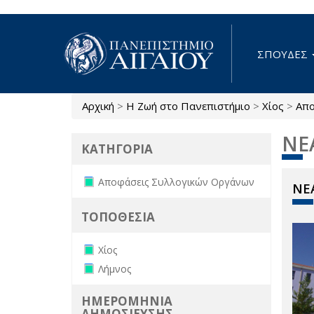
Παράκαμψη προς το κυρίως περιεχόμενο
ΣΠΟΥΔΕΣ
Αρχική
>
Η Ζωή στο Πανεπιστήμιο
>
Χίος
>
Απο
Είστε εδώ
ΝΕ
ΚΑΤΗΓΟΡΙΑ
Remove Αποφάσεις Συλλογικών
Αποφάσεις Συλλογικών Οργάνων
ΝΕΑ
Οργάνων filter
ΤΟΠΟΘΕΣΙΑ
Remove Χίος filter
Χίος
Remove Λήμνος filter
Λήμνος
ΗΜΕΡΟΜΗΝΙΑ
ΔΗΜΟΣΙΕΥΣΗΣ