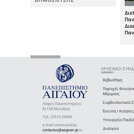
Διε
Παν
Δια
Παν
ΧΡΗΣΙΜΟΙ ΣΥΝ
Βιβλιοθήκη
Παροχές Φοιτητι
Μέριμνας
Συμβουλευτικοί 
Λόφος Πανεπιστημίου
81100 Μυτιλήνη
Έντυπα / Αιτήσεις
Τηλ. 22510 36000
Υπουργείο Παιδε
e-mail επικοινωνίας:
Διαύγεια
(link sends e-mail)
contactus@aegean.gr