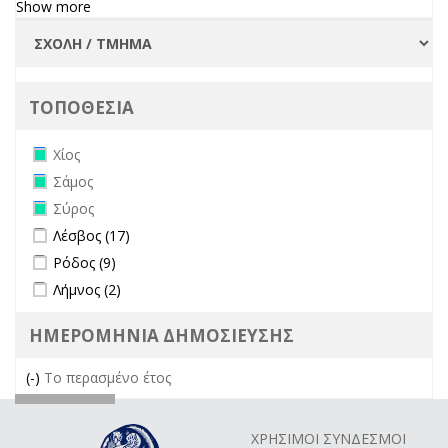
Show more
ΤΟΠΟΘΕΣΙΑ
Remove Χίος filter
Χίος
Remove Σάμος filter
Σάμος
Remove Σύρος filter
Σύρος
Apply Λέσβος filter
Apply Λέσβος filter
Λέσβος (17)
Apply Ρόδος filter
Apply Ρόδος filter
Ρόδος (9)
Apply Λήμνος filter
Apply Λήμνος filter
Λήμνος (2)
ΗΜΕΡΟΜΗΝΙΑ ΔΗΜΟΣΙΕΥΣΗΣ
(-)
Remove Το περασμένο έτος filter
Το περασμένο έτος
ΧΡΗΣΙΜΟΙ ΣΥΝΔΕΣΜΟΙ