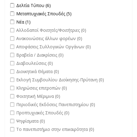
filter
Apply Δελτία Τύπου filter
Apply Δελτία Τύπου filter
Δελτία Τύπου (6)
Apply Μεταπτυχιακές Σπουδές filter
Apply Μεταπτυχιακές Σπουδές
Μεταπτυχιακές Σπουδές (5)
filter
Apply Νέα filter
Apply Νέα filter
Νέα (1)
undefined
Αλλοδαποί Φοιτητές/Φοιτήτριες (0)
undefined
Ανακοινώσεις άλλων φορέων (0)
undefined
Αποφάσεις Συλλογικών Οργάνων (0)
undefined
Βραβεία / Διακρίσεις (0)
undefined
Διαβουλεύσεις (0)
undefined
Διοικητικά Θέματα (0)
undefined
Εκλογή Συμβουλίου Διοίκησης-Πρύτανη (0)
undefined
Κληρώσεις επιτροπών (0)
undefined
Φοιτητική Μέριμνα (0)
undefined
Περιοδικές Εκδόσεις Πανεπιστημίου (0)
undefined
Προπτυχιακές Σπουδές (0)
undefined
Ψηφίσματα (0)
undefined
Το πανεπιστήμιο στην επικαιρότητα (0)