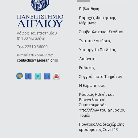
Βιβλιοθήκη
Παροχές Φοιτητικής
Μέριμνας
Συμβουλευτικοί Σταθμοί
Λόφος Πανεπιστημίου
81100 Μυτιλήνη
Έντυπα / Αιτήσεις
Τηλ. 22510 36000
Υπουργείο Παιδείας
e-mail επικοινωνίας:
Διαύγεια
(link sends e-mail)
contactus@aegean.gr
Εύδοξος
Συγγράμματα Τμημάτων
Η Ευρώπη σου
Κώδικας Ηθικής και
Επαγγελματικής
Συμπεριφοράς
Υπαλλήλων του Δημόσιου
Τομέα
Πρωτόκολλα διαχείρισης
κρούσματος Covid-19