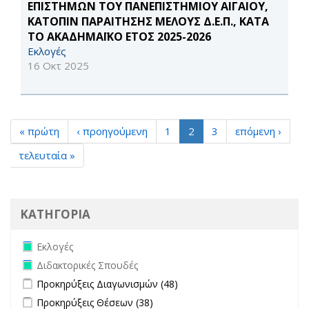
ΕΠΙΣΤΗΜΩΝ ΤΟΥ ΠΑΝΕΠΙΣΤΗΜΙΟΥ ΑΙΓΑΙΟΥ,
ΚΑΤΟΠΙΝ ΠΑΡΑΙΤΗΣΗΣ ΜΕΛΟΥΣ Δ.Ε.Π., ΚΑΤΑ
ΤΟ ΑΚΑΔΗΜΑΪΚΟ ΕΤΟΣ 2025-2026
Εκλογές
16 Οκτ 2025
« πρώτη
‹ προηγούμενη
1
2
3
επόμενη ›
τελευταία »
ΚΑΤΗΓΟΡΙΑ
Remove Εκλογές filter
Εκλογές
Remove Διδακτορικές Σπουδές filter
Διδακτορικές Σπουδές
Apply Προκηρύξεις Διαγωνισμών filter
Apply Προκηρύξεις
Προκηρύξεις Διαγωνισμών (48)
Διαγωνισμών filter
Apply Προκηρύξεις Θέσεων filter
Apply Προκηρύξεις Θέσεων
Προκηρύξεις Θέσεων (38)