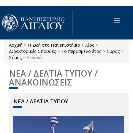
Παράκαμψη προς το κυρίως περιεχόμενο
Toggle
navigat
Αρχική
>
Η Ζωή στο Πανεπιστήμιο
>
Χίος
>
Είστε εδώ
Διδακτορικές Σπουδές
>
Το περασμένο έτος
>
Σύρος
>
Σάμος
>
Εκλογές
ΝΕΑ / ΔΕΛΤΙΑ ΤΥΠΟΥ /
ΑΝΑΚΟΙΝΩΣΕΙΣ
ΝΕΑ / ΔΕΛΤΙΑ ΤΥΠΟΥ