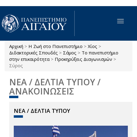
Παράκαμψη προς το κυρίως περιεχόμενο
Toggle
navigat
Αρχική
>
Η Ζωή στο Πανεπιστήμιο
>
Χίος
>
Είστε εδώ
Διδακτορικές Σπουδές
>
Σάμος
>
Το πανεπιστήμιο
στην επικαιρότητα
>
Προκηρύξεις Διαγωνισμών
>
Σύρος
ΝΕΑ / ΔΕΛΤΙΑ ΤΥΠΟΥ /
ΑΝΑΚΟΙΝΩΣΕΙΣ
ΝΕΑ / ΔΕΛΤΙΑ ΤΥΠΟΥ