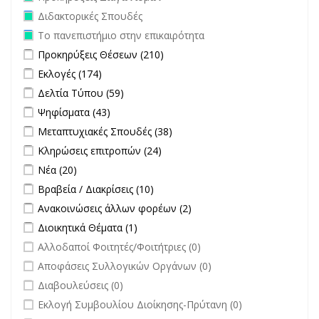
Remove Διδακτορικές Σπουδές filter
Διδακτορικές Σπουδές
Remove Το πανεπιστήμιο στην επικαιρότητα filter
Το πανεπιστήμιο στην επικαιρότητα
Apply Προκηρύξεις Θέσεων filter
Apply Προκηρύξεις Θέσεων
Προκηρύξεις Θέσεων (210)
filter
Apply Εκλογές filter
Apply Εκλογές filter
Εκλογές (174)
Apply Δελτία Τύπου filter
Apply Δελτία Τύπου filter
Δελτία Τύπου (59)
Apply Ψηφίσματα filter
Apply Ψηφίσματα filter
Ψηφίσματα (43)
Apply Μεταπτυχιακές Σπουδές filter
Apply Μεταπτυχιακές
Μεταπτυχιακές Σπουδές (38)
Σπουδές filter
Apply Κληρώσεις επιτροπών filter
Apply Κληρώσεις επιτροπών
Κληρώσεις επιτροπών (24)
filter
Apply Νέα filter
Apply Νέα filter
Νέα (20)
Apply Βραβεία / Διακρίσεις filter
Apply Βραβεία / Διακρίσεις filter
Βραβεία / Διακρίσεις (10)
Apply Ανακοινώσεις άλλων φορέων filter
Apply Ανακοινώσεις
Ανακοινώσεις άλλων φορέων (2)
άλλων φορέων filter
Apply Διοικητικά Θέματα filter
Apply Διοικητικά Θέματα filter
Διοικητικά Θέματα (1)
undefined
Αλλοδαποί Φοιτητές/Φοιτήτριες (0)
undefined
Αποφάσεις Συλλογικών Οργάνων (0)
undefined
Διαβουλεύσεις (0)
undefined
Εκλογή Συμβουλίου Διοίκησης-Πρύτανη (0)