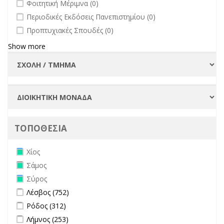
undefined
Φοιτητική Μέριμνα (0)
undefined
Περιοδικές Εκδόσεις Πανεπιστημίου (0)
undefined
Προπτυχιακές Σπουδές (0)
Show more
ΤΟΠΟΘΕΣΙΑ
Remove Χίος filter
Χίος
Remove Σάμος filter
Σάμος
Remove Σύρος filter
Σύρος
Apply Λέσβος filter
Apply Λέσβος filter
Λέσβος (752)
Apply Ρόδος filter
Apply Ρόδος filter
Ρόδος (312)
Apply Λήμνος filter
Apply Λήμνος filter
Λήμνος (253)