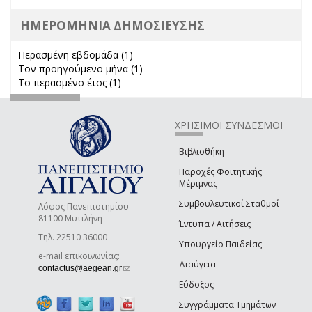
ΗΜΕΡΟΜΗΝΙΑ ΔΗΜΟΣΙΕΥΣΗΣ
Περασμένη εβδομάδα (1)
Apply Περασμένη εβδομάδα filter
Τον προηγούμενο μήνα (1)
Apply Τον προηγούμενο μήνα
Το περασμένο έτος (1)
Apply Το περασμένο έτος filter
filter
ΧΡΗΣΙΜΟΙ ΣΥΝΔΕΣΜΟΙ
Βιβλιοθήκη
Παροχές Φοιτητικής
Μέριμνας
Συμβουλευτικοί Σταθμοί
Λόφος Πανεπιστημίου
81100 Μυτιλήνη
Έντυπα / Αιτήσεις
Τηλ. 22510 36000
Υπουργείο Παιδείας
e-mail επικοινωνίας:
Διαύγεια
(link sends e-mail)
contactus@aegean.gr
Εύδοξος
Συγγράμματα Τμημάτων