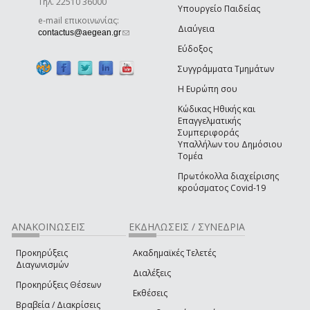
Τηλ. 22510 36000
Υπουργείο Παιδείας
e-mail επικοινωνίας:
Διαύγεια
(link sends e-mail)
contactus@aegean.gr
Εύδοξος
Συγγράμματα Τμημάτων
Η Ευρώπη σου
Κώδικας Ηθικής και
Επαγγελματικής
Συμπεριφοράς
Υπαλλήλων του Δημόσιου
Τομέα
Πρωτόκολλα διαχείρισης
κρούσματος Covid-19
ΑΝΑΚΟΙΝΩΣΕΙΣ
ΕΚΔΗΛΩΣΕΙΣ / ΣΥΝΕΔΡΙΑ
Προκηρύξεις
Ακαδημαϊκές Τελετές
Διαγωνισμών
Διαλέξεις
Προκηρύξεις Θέσεων
Εκθέσεις
Βραβεία / Διακρίσεις