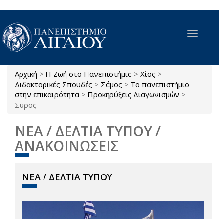
Παράκαμψη προς το κυρίως περιεχόμενο
Toggle
navigat
Αρχική
>
Η Ζωή στο Πανεπιστήμιο
>
Χίος
>
Είστε εδώ
Διδακτορικές Σπουδές
>
Σάμος
>
Το πανεπιστήμιο
στην επικαιρότητα
>
Προκηρύξεις Διαγωνισμών
>
Σύρος
ΝΕΑ / ΔΕΛΤΙΑ ΤΥΠΟΥ /
ΑΝΑΚΟΙΝΩΣΕΙΣ
ΝΕΑ / ΔΕΛΤΙΑ ΤΥΠΟΥ