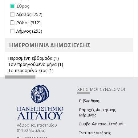
Remove Σύρος filter
Σύρος
Apply Λέσβος filter
Apply Λέσβος filter
Λέσβος (752)
Apply Ρόδος filter
Apply Ρόδος filter
Ρόδος (312)
Apply Λήμνος filter
Apply Λήμνος filter
Λήμνος (253)
ΗΜΕΡΟΜΗΝΙΑ ΔΗΜΟΣΙΕΥΣΗΣ
Περασμένη εβδομάδα (1)
Apply Περασμένη εβδομάδα filter
Τον προηγούμενο μήνα (1)
Apply Τον προηγούμενο μήνα
Το περασμένο έτος (1)
Apply Το περασμένο έτος filter
filter
ΧΡΗΣΙΜΟΙ ΣΥΝΔΕΣΜΟΙ
Βιβλιοθήκη
Παροχές Φοιτητικής
Μέριμνας
Συμβουλευτικοί Σταθμοί
Λόφος Πανεπιστημίου
81100 Μυτιλήνη
Έντυπα / Αιτήσεις