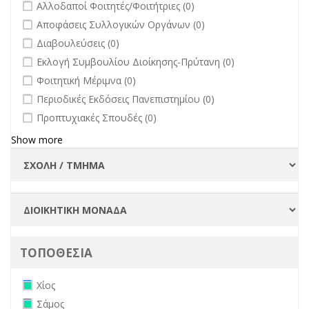
undefined
Αλλοδαποί Φοιτητές/Φοιτήτριες (0)
undefined
Αποφάσεις Συλλογικών Οργάνων (0)
undefined
Διαβουλεύσεις (0)
undefined
Εκλογή Συμβουλίου Διοίκησης-Πρύτανη (0)
undefined
Φοιτητική Μέριμνα (0)
undefined
Περιοδικές Εκδόσεις Πανεπιστημίου (0)
undefined
Προπτυχιακές Σπουδές (0)
Show more
ΤΟΠΟΘΕΣΙΑ
Remove Χίος filter
Χίος
Remove Σάμος filter
Σάμος