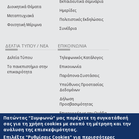
Εκπαιδευτικά σεμινάρια
Διοικητικά Θέματα
Ημερίδες
Μεταπτυχιακά
Πολιτιστικές Εκδηλώσεις
Φοιτητική Μέριμνα
Συνέδρια
ΔΕΛΤΙΑ ΤΥΠΟΥ / ΝΕΑ
ΕΠΙΚΟΙΝΩΝΙΑ
Δελτία Τύπου
Τηλεφωνικός Κατάλογος
Το πανεπιστήμιο στην
Επικοινωνία
επικαιρότητα
Παράπονα-Συστάσεις
Υπεύθυνος Προστασίας
Δεδομένων
Δήλωση
Προσβασιμότητας
Επικοινωνία με την Ομάδα
Πατώντας "Συμφωνώ" μας παρέχετε τη συγκατάθεσή
Ανάπτυξης του site
(link sends e-mail)
σας για τη χρήση cookies με σκοπό τη μέτρηση και την
ανάλυση της επισκεψιμότητας.
© ΠΑΝΕΠΙΣΤΗΜΙΟ ΑΙΓΑΙΟΥ
ΟΡΟΙ ΧΡΗΣΗΣ
ΠΟΛΙΤΙΚΗ COOKIES
ΟΜΑΔΑ
ΑΝΑΠΤΥΞΗΣ
Επιλέξτε "Ρυθμίσεις Cookies" για περισσότερες