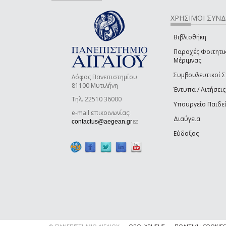
ΧΡΗΣΙΜΟΙ ΣΥΝ
Βιβλιοθήκη
Παροχές Φοιτητι
Μέριμνας
Συμβουλευτικοί 
Λόφος Πανεπιστημίου
81100 Μυτιλήνη
Έντυπα / Αιτήσεις
Τηλ. 22510 36000
Υπουργείο Παιδε
e-mail επικοινωνίας:
Διαύγεια
(link sends e-mail)
contactus@aegean.gr
Εύδοξος