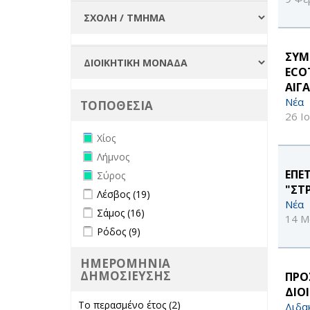
ΣΥΜ
ECO
ΑΙΓ
Νέα
ΤΟΠΟΘΕΣΙΑ
26 Ι
Remove Χίος filter
Χίος
Remove Λήμνος filter
Λήμνος
Remove Σύρος filter
ΕΠΕ
Σύρος
"ΣΤ
Apply Λέσβος filter
Apply Λέσβος filter
Λέσβος (19)
Νέα
Apply Σάμος filter
Apply Σάμος filter
Σάμος (16)
14 Μ
Apply Ρόδος filter
Apply Ρόδος filter
Ρόδος (9)
ΗΜΕΡΟΜΗΝΙΑ
ΔΗΜΟΣΙΕΥΣΗΣ
ΠΡΟ
ΔΙΟ
Το περασμένο έτος (2)
Apply Το
Διδα