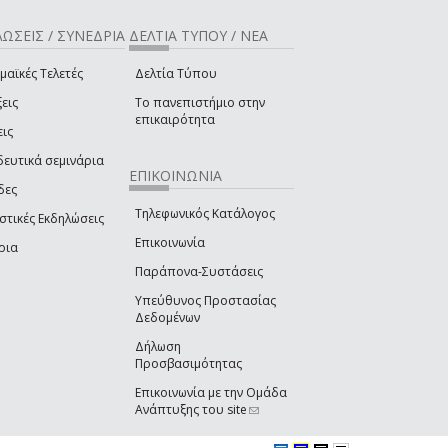
ΩΣΕΙΣ / ΣΥΝΕΔΡΙΑ
ΔΕΛΤΙΑ ΤΥΠΟΥ / ΝΕΑ
μαϊκές Τελετές
Δελτία Τύπου
εις
Το πανεπιστήμιο στην
επικαιρότητα
εις
δευτικά σεμινάρια
ΕΠΙΚΟΙΝΩΝΙΑ
δες
Τηλεφωνικός Κατάλογος
στικές Εκδηλώσεις
Επικοινωνία
ρια
Παράπονα-Συστάσεις
Υπεύθυνος Προστασίας
Δεδομένων
Δήλωση
Προσβασιμότητας
Επικοινωνία με την Ομάδα
Ανάπτυξης του site
(link sends e-mail)