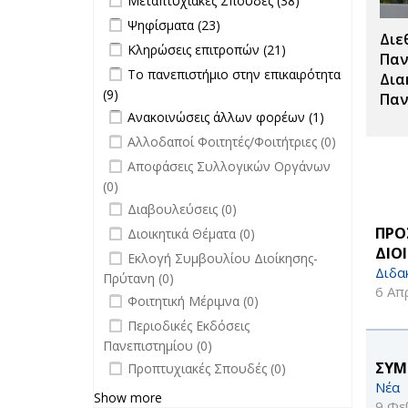
Μεταπτυχιακές Σπουδές (38)
Μεταπτυχιακές
Apply Ψηφίσματα filter
Apply Ψηφίσματα filter
Ψηφίσματα (23)
Σπουδές filter
Διε
Apply Κληρώσεις επιτροπών filter
Apply
Κληρώσεις επιτροπών (21)
Παν
Κληρώσεις
Apply Το πανεπιστήμιο στην
Το πανεπιστήμιο στην επικαιρότητα
Δια
επιτροπών
επικαιρότητα filter
(9)
Apply Το πανεπιστήμιο στην
Παν
filter
Apply Ανακοινώσεις άλλων φορέων
επικαιρότητα filter
Apply
Ανακοινώσεις άλλων φορέων (1)
filter
Ανακοινώσεις
undefined
Αλλοδαποί Φοιτητές/Φοιτήτριες (0)
άλλων
undefined
Αποφάσεις Συλλογικών Οργάνων
φορέων filter
(0)
undefined
Διαβουλεύσεις (0)
undefined
ΠΡΟ
Διοικητικά Θέματα (0)
ΔΙΟ
undefined
Εκλογή Συμβουλίου Διοίκησης-
Διδα
Πρύτανη (0)
6 Απ
undefined
Φοιτητική Μέριμνα (0)
undefined
Περιοδικές Εκδόσεις
Πανεπιστημίου (0)
undefined
ΣΥΜ
Προπτυχιακές Σπουδές (0)
Νέα
Show more
9 Φε