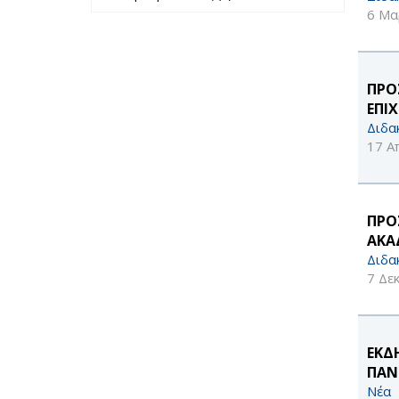
περασμένο έτος
6 Μα
filter
ΠΡΟ
ΕΠΙ
Διδα
17 Α
ΠΡΟ
ΑΚΑΔ
Διδα
7 Δε
ΕΚΔ
ΠΑΝΕ
Νέα