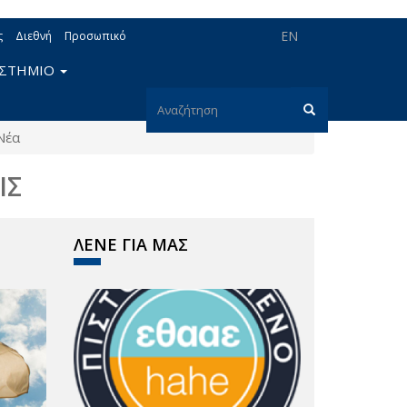
EN
ς
Διεθνή
Προσωπικό
ΙΣΤΗΜΙΟ
Φόρμα
Νέα
αναζήτησης
Αναζήτηση
ΙΣ
ΛΕΝΕ ΓΙΑ ΜΑΣ