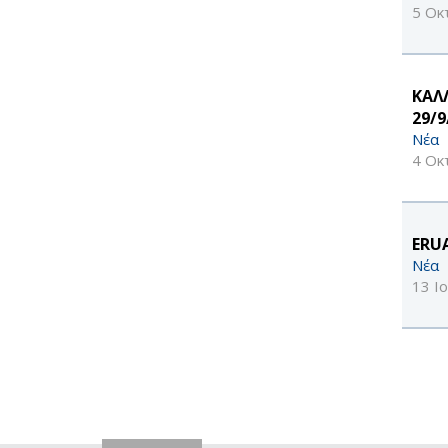
5 Οκ
ΚΑΛ
29/9
Νέα
4 Οκ
ERU
Νέα
13 Ι