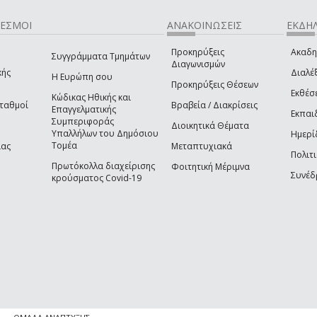
ΔΕΣΜΟΙ
ΑΝΑΚΟΙΝΩΣΕΙΣ
ΕΚΔΗΛ
Προκηρύξεις
Ακαδη
Συγγράμματα Τμημάτων
Διαγωνισμών
κής
Διαλέξ
Η Ευρώπη σου
Προκηρύξεις Θέσεων
Εκθέσ
Κώδικας Ηθικής και
Σταθμοί
Βραβεία / Διακρίσεις
Επαγγελματικής
Εκπαι
Συμπεριφοράς
Διοικητικά Θέματα
Υπαλλήλων του Δημόσιου
Ημερί
Τομέα
ίας
Μεταπτυχιακά
Πολιτι
Πρωτόκολλα διαχείρισης
Φοιτητική Μέριμνα
Συνέδ
κρούσματος Covid-19