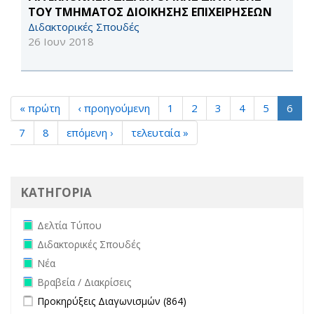
ΤΟΥ ΤΜΗΜΑΤΟΣ ΔΙΟΙΚΗΣΗΣ ΕΠΙΧΕΙΡΗΣΕΩΝ
Διδακτορικές Σπουδές
26 Ιουν 2018
« πρώτη
‹ προηγούμενη
1
2
3
4
5
6
7
8
επόμενη ›
τελευταία »
ΚΑΤΗΓΟΡΙΑ
Remove Δελτία Τύπου filter
Δελτία Τύπου
Remove Διδακτορικές Σπουδές filter
Διδακτορικές Σπουδές
Remove Νέα filter
Νέα
Remove Βραβεία / Διακρίσεις filter
Βραβεία / Διακρίσεις
Apply Προκηρύξεις Διαγωνισμών filter
Apply Προκηρύξεις
Προκηρύξεις Διαγωνισμών (864)
Διαγωνισμών filter