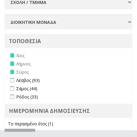
ΤΟΠΟΘΕΣΙΑ
Remove Χίος filter
Χίος
Remove Λήμνος filter
Λήμνος
Remove Σύρος filter
Σύρος
Apply Λέσβος filter
Apply Λέσβος filter
Λέσβος (93)
Apply Σάμος filter
Apply Σάμος filter
Σάμος (44)
Apply Ρόδος filter
Apply Ρόδος filter
Ρόδος (33)
ΗΜΕΡΟΜΗΝΙΑ ΔΗΜΟΣΙΕΥΣΗΣ
Το περασμένο έτος (1)
Apply Το περασμένο έτος filter