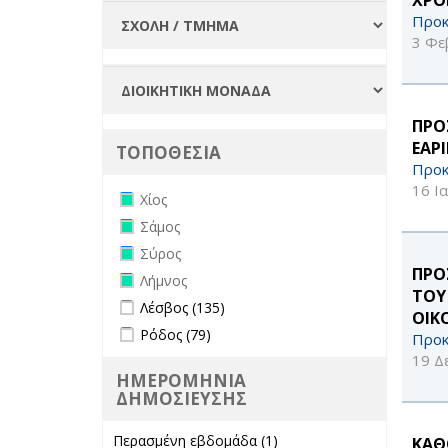
Προκ
3 Φε
ΠΡΟ
ΕΑΡ
ΤΟΠΟΘΕΣΙΑ
Προκ
16 Ι
Remove Χίος filter
Χίος
Remove Σάμος filter
Σάμος
Remove Σύρος filter
Σύρος
ΠΡΟ
Remove Λήμνος filter
Λήμνος
ΤΟΥ
Apply Λέσβος filter
Apply Λέσβος filter
Λέσβος (135)
ΟΙΚ
Apply Ρόδος filter
Apply Ρόδος filter
Ρόδος (79)
Προκ
19 Δ
ΗΜΕΡΟΜΗΝΙΑ
ΔΗΜΟΣΙΕΥΣΗΣ
Περασμένη εβδομάδα (1)
Apply
ΚΑΘ