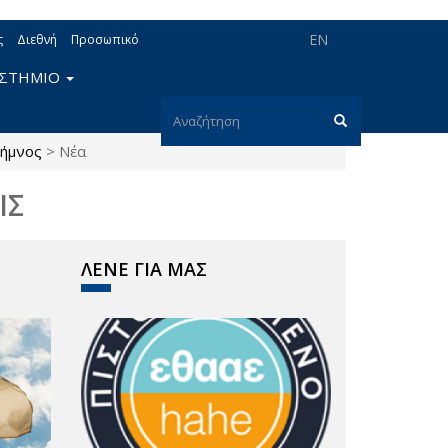
EN
ς
Διεθνή
Προσωπικό
ΙΣΤΗΜΙΟ
Φόρμα
ήμνος
>
Νέα
αναζήτησης
Αναζήτηση
ΙΣ
ΛΕΝΕ ΓΙΑ ΜΑΣ