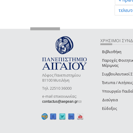
τελευτ
ΧΡΗΣΙΜΟΙ ΣΥΝ
Βιβλιοθήκη
Παροχές Φοιτητι
Μέριμνας
Συμβουλευτικοί 
Λόφος Πανεπιστημίου
81100 Μυτιλήνη
Έντυπα / Αιτήσεις
Τηλ. 22510 36000
Υπουργείο Παιδε
e-mail επικοινωνίας:
Διαύγεια
(link sends e-mail)
contactus@aegean.gr
Εύδοξος