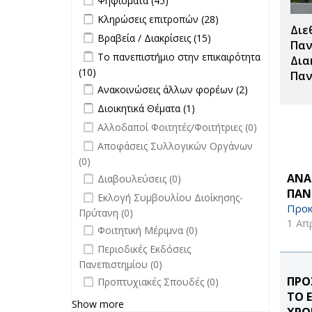
Ψηφίσματα (45)
Σπουδές filter
Apply Κληρώσεις επιτροπών filter
Apply
Κληρώσεις επιτροπών (28)
Διε
Κληρώσεις
Apply Βραβεία / Διακρίσεις filter
Apply
Βραβεία / Διακρίσεις (15)
επιτροπών
Παν
Βραβεία /
Apply Το πανεπιστήμιο στην
Το πανεπιστήμιο στην επικαιρότητα
filter
Δια
Διακρίσεις
επικαιρότητα filter
(10)
Apply Το πανεπιστήμιο στην
Παν
filter
Apply Ανακοινώσεις άλλων φορέων
επικαιρότητα filter
Apply
Ανακοινώσεις άλλων φορέων (2)
filter
Ανακοινώσεις
Apply Διοικητικά Θέματα filter
Apply Διοικητικά
Διοικητικά Θέματα (1)
άλλων
Θέματα filter
undefined
Αλλοδαποί Φοιτητές/Φοιτήτριες (0)
φορέων filter
undefined
Αποφάσεις Συλλογικών Οργάνων
(0)
undefined
ΑΝΑ
Διαβουλεύσεις (0)
ΠΑΝ
undefined
Εκλογή Συμβουλίου Διοίκησης-
Προκ
Πρύτανη (0)
1 Απ
undefined
Φοιτητική Μέριμνα (0)
undefined
Περιοδικές Εκδόσεις
Πανεπιστημίου (0)
undefined
ΠΡΟ
Προπτυχιακές Σπουδές (0)
ΤΟ 
Show more
ΧΡΟ