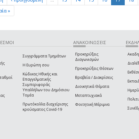
αία »
ΔΕΣΜΟΙ
ΑΝΑΚΟΙΝΩΣΕΙΣ
ΕΚΔΗΛ
Προκηρύξεις
Ακαδη
Συγγράμματα Τμημάτων
Διαγωνισμών
κής
Διαλέξ
Η Ευρώπη σου
Προκηρύξεις Θέσεων
Εκθέσ
Κώδικας Ηθικής και
Σταθμοί
Βραβεία / Διακρίσεις
Επαγγελματικής
Εκπαι
Συμπεριφοράς
Διοικητικά Θέματα
Υπαλλήλων του Δημόσιου
Ημερί
Τομέα
ίας
Μεταπτυχιακά
Πολιτι
Πρωτόκολλα διαχείρισης
Φοιτητική Μέριμνα
Συνέδ
κρούσματος Covid-19