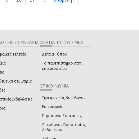
ΩΣΕΙΣ / ΣΥΝΕΔΡΙΑ
ΔΕΛΤΙΑ ΤΥΠΟΥ / ΝΕΑ
μαϊκές Τελετές
Δελτία Τύπου
εις
Το πανεπιστήμιο στην
επικαιρότητα
εις
δευτικά σεμινάρια
ΕΠΙΚΟΙΝΩΝΙΑ
δες
Τηλεφωνικός Κατάλογος
στικές Εκδηλώσεις
Επικοινωνία
ρια
Παράπονα-Συστάσεις
Υπεύθυνος Προστασίας
Δεδομένων
Δήλωση