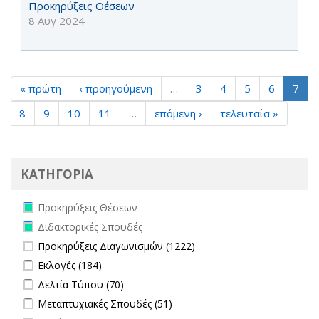
Προκηρύξεις Θέσεων
8 Αυγ 2024
« πρώτη
‹ προηγούμενη
…
3
4
5
6
7
8
9
10
11
…
επόμενη ›
τελευταία »
ΚΑΤΗΓΟΡΙΑ
Remove Προκηρύξεις Θέσεων filter
Προκηρύξεις Θέσεων
Remove Διδακτορικές Σπουδές filter
Διδακτορικές Σπουδές
Apply Προκηρύξεις Διαγωνισμών filter
Apply Προκηρύξεις
Προκηρύξεις Διαγωνισμών (1222)
Διαγωνισμών filter
Apply Εκλογές filter
Apply Εκλογές filter
Εκλογές (184)
Apply Δελτία Τύπου filter
Apply Δελτία Τύπου filter
Δελτία Τύπου (70)
Apply Μεταπτυχιακές Σπουδές filter
Apply Μεταπτυχιακές
Μεταπτυχιακές Σπουδές (51)
Σπουδές filter