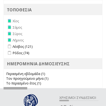
ΤΟΠΟΘΕΣΙΑ
Remove Χίος filter
Χίος
Remove Σάμος filter
Σάμος
Remove Σύρος filter
Σύρος
Remove Λήμνος filter
Λήμνος
Apply Λέσβος filter
Apply Λέσβος filter
Λέσβος (121)
Apply Ρόδος filter
Apply Ρόδος filter
Ρόδος (74)
ΗΜΕΡΟΜΗΝΙΑ ΔΗΜΟΣΙΕΥΣΗΣ
Περασμένη εβδομάδα (1)
Apply Περασμένη εβδομάδα filter
Τον προηγούμενο μήνα (1)
Apply Τον προηγούμενο μήνα
Το περασμένο έτος (1)
Apply Το περασμένο έτος filter
filter
ΧΡΗΣΙΜΟΙ ΣΥΝΔΕΣΜΟΙ