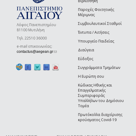
Βιβλιοθήκη
Παροχές Φοιτητικής
Μέριμνας
Συμβουλευτικοί Σταθμοί
Λόφος Πανεπιστημίου
81100 Μυτιλήνη
Έντυπα / Αιτήσεις
Τηλ. 22510 36000
Υπουργείο Παιδείας
e-mail επικοινωνίας:
Διαύγεια
(link sends e-mail)
contactus@aegean.gr
Εύδοξος
Συγγράμματα Τμημάτων
Η Ευρώπη σου
Κώδικας Ηθικής και
Επαγγελματικής
Συμπεριφοράς
Υπαλλήλων του Δημόσιου
Τομέα
Πρωτόκολλα διαχείρισης
κρούσματος Covid-19