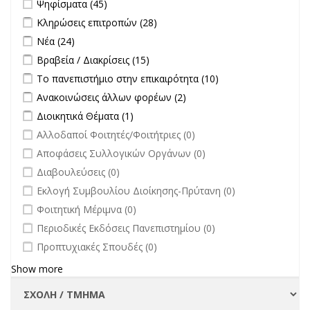
Apply Ψηφίσματα filter
Apply Ψηφίσματα filter
Ψηφίσματα (45)
Apply Κληρώσεις επιτροπών filter
Apply Κληρώσεις επιτροπών
Κληρώσεις επιτροπών (28)
filter
Apply Νέα filter
Apply Νέα filter
Νέα (24)
Apply Βραβεία / Διακρίσεις filter
Apply Βραβεία / Διακρίσεις filter
Βραβεία / Διακρίσεις (15)
Apply Το πανεπιστήμιο στην επικαιρότητα filter
Apply Το
Το πανεπιστήμιο στην επικαιρότητα (10)
πανεπιστήμιο
Apply Ανακοινώσεις άλλων φορέων filter
Apply Ανακοινώσεις
Ανακοινώσεις άλλων φορέων (2)
στην
άλλων φορέων filter
Apply Διοικητικά Θέματα filter
Apply Διοικητικά Θέματα filter
Διοικητικά Θέματα (1)
επικαιρότητα filter
undefined
Αλλοδαποί Φοιτητές/Φοιτήτριες (0)
undefined
Αποφάσεις Συλλογικών Οργάνων (0)
undefined
Διαβουλεύσεις (0)
undefined
Εκλογή Συμβουλίου Διοίκησης-Πρύτανη (0)
undefined
Φοιτητική Μέριμνα (0)
undefined
Περιοδικές Εκδόσεις Πανεπιστημίου (0)
undefined
Προπτυχιακές Σπουδές (0)
Show more