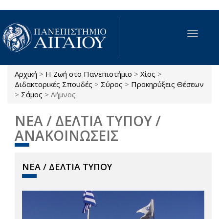
Παράκαμψη προς το κυρίως περιεχόμενο
Toggle
navigat
Αρχική
>
Η Ζωή στο Πανεπιστήμιο
>
Χίος
>
Είστε εδώ
Διδακτορικές Σπουδές
>
Σύρος
>
Προκηρύξεις Θέσεων
>
Σάμος
>
Λήμνος
ΝΕΑ / ΔΕΛΤΙΑ ΤΥΠΟΥ /
ΑΝΑΚΟΙΝΩΣΕΙΣ
ΝΕΑ / ΔΕΛΤΙΑ ΤΥΠΟΥ