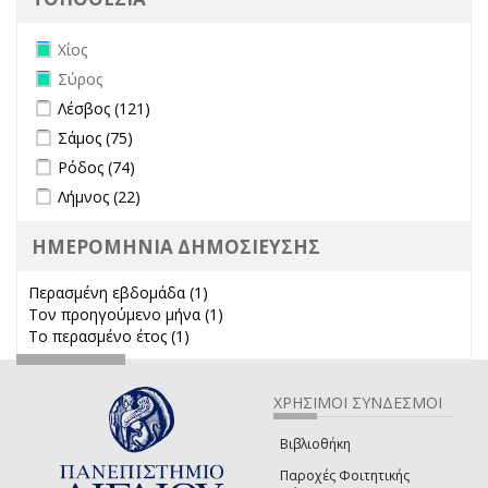
Remove Χίος filter
Χίος
Remove Σύρος filter
Σύρος
Apply Λέσβος filter
Apply Λέσβος filter
Λέσβος (121)
Apply Σάμος filter
Apply Σάμος filter
Σάμος (75)
Apply Ρόδος filter
Apply Ρόδος filter
Ρόδος (74)
Apply Λήμνος filter
Apply Λήμνος filter
Λήμνος (22)
ΗΜΕΡΟΜΗΝΙΑ ΔΗΜΟΣΙΕΥΣΗΣ
Περασμένη εβδομάδα (1)
Apply Περασμένη εβδομάδα filter
Τον προηγούμενο μήνα (1)
Apply Τον προηγούμενο μήνα
Το περασμένο έτος (1)
Apply Το περασμένο έτος filter
filter
ΧΡΗΣΙΜΟΙ ΣΥΝΔΕΣΜΟΙ
Βιβλιοθήκη
Παροχές Φοιτητικής