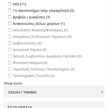
filter
Apply Νέα filter
Apply Νέα filter
Νέα (11)
Apply Το πανεπιστήμιο στην επικαιρότητα filter
Apply Το
Το πανεπιστήμιο στην επικαιρότητα (5)
πανεπιστήμιο στην
Apply Βραβεία / Διακρίσεις filter
Apply Βραβεία / Διακρίσεις filter
Βραβεία / Διακρίσεις (3)
επικαιρότητα filter
Apply Ανακοινώσεις άλλων φορέων filter
Apply Ανακοινώσεις
Ανακοινώσεις άλλων φορέων (1)
άλλων φορέων filter
undefined
Αλλοδαποί Φοιτητές/Φοιτήτριες (0)
undefined
Αποφάσεις Συλλογικών Οργάνων (0)
undefined
Διαβουλεύσεις (0)
undefined
Διοικητικά Θέματα (0)
undefined
Εκλογή Συμβουλίου Διοίκησης-Πρύτανη (0)
undefined
Φοιτητική Μέριμνα (0)
undefined
Περιοδικές Εκδόσεις Πανεπιστημίου (0)
undefined
Προπτυχιακές Σπουδές (0)
Show more
ΤΟΠΟΘΕΣΙΑ