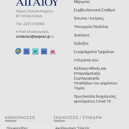
Μέριμνας
Συμβουλευτικοί Σταθμοί
Λόφος Πανεπιστημίου
81100 Μυτιλήνη
Έντυπα / Αιτήσεις
Τηλ. 22510 36000
Υπουργείο Παιδείας
e-mail επικοινωνίας:
Διαύγεια
(link sends e-mail)
contactus@aegean.gr
Εύδοξος
Συγγράμματα Τμημάτων
Η Ευρώπη σου
Κώδικας Ηθικής και
Επαγγελματικής
Συμπεριφοράς
Υπαλλήλων του Δημόσιου
Τομέα
Πρωτόκολλα διαχείρισης
κρούσματος Covid-19
ΑΝΑΚΟΙΝΩΣΕΙΣ
ΕΚΔΗΛΩΣΕΙΣ / ΣΥΝΕΔΡΙΑ
Προκηρύξεις
Ακαδημαϊκές Τελετές