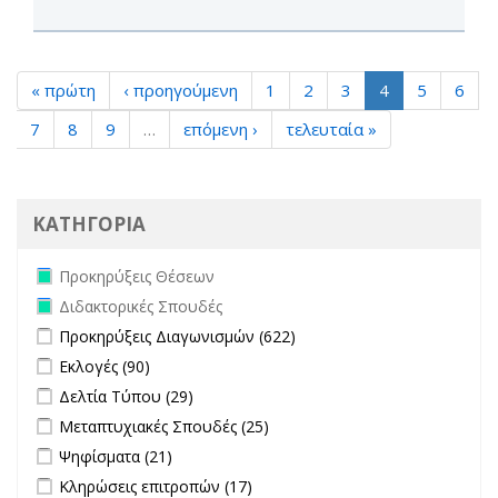
« πρώτη
‹ προηγούμενη
1
2
3
4
5
6
7
8
9
…
επόμενη ›
τελευταία »
ΚΑΤΗΓΟΡΙΑ
Remove Προκηρύξεις Θέσεων filter
Προκηρύξεις Θέσεων
Remove Διδακτορικές Σπουδές filter
Διδακτορικές Σπουδές
Apply Προκηρύξεις Διαγωνισμών filter
Apply Προκηρύξεις
Προκηρύξεις Διαγωνισμών (622)
Διαγωνισμών filter
Apply Εκλογές filter
Apply Εκλογές filter
Εκλογές (90)
Apply Δελτία Τύπου filter
Apply Δελτία Τύπου filter
Δελτία Τύπου (29)
Apply Μεταπτυχιακές Σπουδές filter
Apply Μεταπτυχιακές
Μεταπτυχιακές Σπουδές (25)
Σπουδές filter
Apply Ψηφίσματα filter
Apply Ψηφίσματα filter
Ψηφίσματα (21)
Apply Κληρώσεις επιτροπών filter
Apply Κληρώσεις επιτροπών
Κληρώσεις επιτροπών (17)