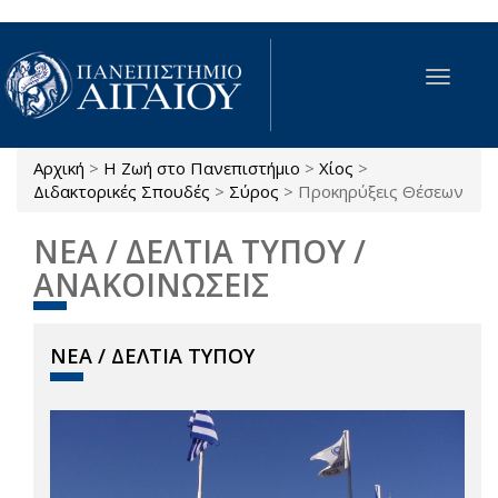
Παράκαμψη προς το κυρίως περιεχόμενο
Toggle
navigat
Αρχική
>
Η Ζωή στο Πανεπιστήμιο
>
Χίος
>
Είστε εδώ
Διδακτορικές Σπουδές
>
Σύρος
>
Προκηρύξεις Θέσεων
ΝΕΑ / ΔΕΛΤΙΑ ΤΥΠΟΥ /
ΑΝΑΚΟΙΝΩΣΕΙΣ
ΝΕΑ / ΔΕΛΤΙΑ ΤΥΠΟΥ