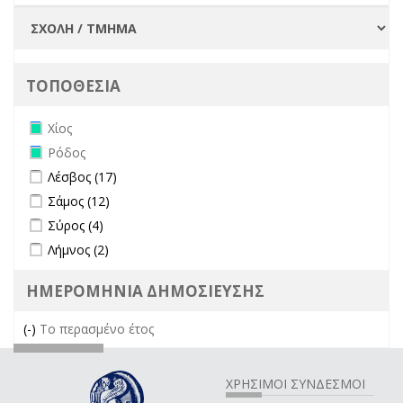
ΤΟΠΟΘΕΣΙΑ
Remove Χίος filter
Χίος
Remove Ρόδος filter
Ρόδος
Apply Λέσβος filter
Apply Λέσβος filter
Λέσβος (17)
Apply Σάμος filter
Apply Σάμος filter
Σάμος (12)
Apply Σύρος filter
Apply Σύρος filter
Σύρος (4)
Apply Λήμνος filter
Apply Λήμνος filter
Λήμνος (2)
ΗΜΕΡΟΜΗΝΙΑ ΔΗΜΟΣΙΕΥΣΗΣ
(-)
Remove Το περασμένο έτος filter
Το περασμένο έτος
ΧΡΗΣΙΜΟΙ ΣΥΝΔΕΣΜΟΙ