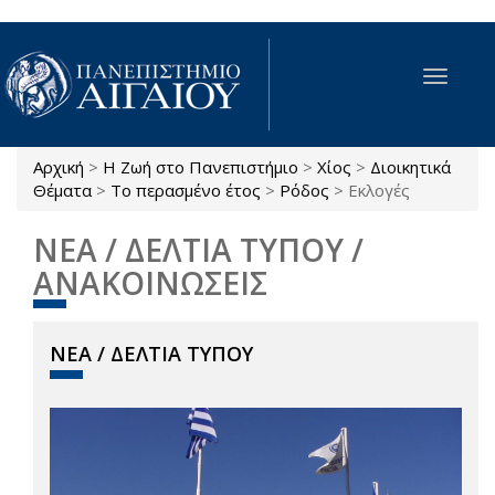
Παράκαμψη προς το κυρίως περιεχόμενο
Toggle
navigat
Αρχική
>
Η Ζωή στο Πανεπιστήμιο
>
Χίος
>
Διοικητικά
Είστε εδώ
Θέματα
>
Το περασμένο έτος
>
Ρόδος
>
Εκλογές
ΝΕΑ / ΔΕΛΤΙΑ ΤΥΠΟΥ /
ΑΝΑΚΟΙΝΩΣΕΙΣ
ΝΕΑ / ΔΕΛΤΙΑ ΤΥΠΟΥ