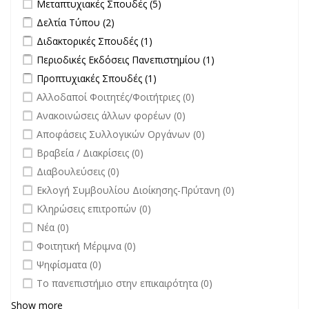
Apply Μεταπτυχιακές Σπουδές filter
Apply Μεταπτυχιακές Σπουδές
Μεταπτυχιακές Σπουδές (5)
filter
Apply Δελτία Τύπου filter
Apply Δελτία Τύπου filter
Δελτία Τύπου (2)
Apply Διδακτορικές Σπουδές filter
Apply Διδακτορικές Σπουδές
Διδακτορικές Σπουδές (1)
filter
Apply Περιοδικές Εκδόσεις Πανεπιστημίου filter
Apply Περιοδικές
Περιοδικές Εκδόσεις Πανεπιστημίου (1)
Εκδόσεις
Apply Προπτυχιακές Σπουδές filter
Apply Προπτυχιακές Σπουδές
Προπτυχιακές Σπουδές (1)
Πανεπιστημίου
filter
undefined
Αλλοδαποί Φοιτητές/Φοιτήτριες (0)
filter
undefined
Ανακοινώσεις άλλων φορέων (0)
undefined
Αποφάσεις Συλλογικών Οργάνων (0)
undefined
Βραβεία / Διακρίσεις (0)
undefined
Διαβουλεύσεις (0)
undefined
Εκλογή Συμβουλίου Διοίκησης-Πρύτανη (0)
undefined
Κληρώσεις επιτροπών (0)
undefined
Νέα (0)
undefined
Φοιτητική Μέριμνα (0)
undefined
Ψηφίσματα (0)
undefined
Το πανεπιστήμιο στην επικαιρότητα (0)
Show more