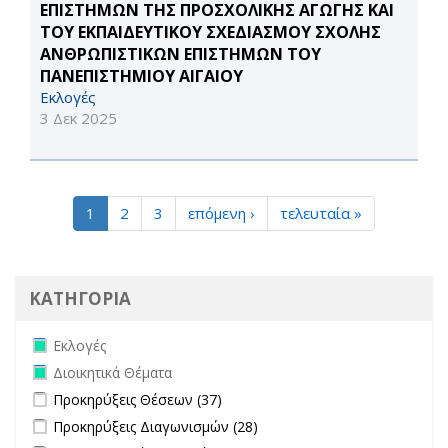
ΕΠΙΣΤΗΜΩΝ ΤΗΣ ΠΡΟΣΧΟΛΙΚΗΣ ΑΓΩΓΗΣ ΚΑΙ
ΤΟΥ ΕΚΠΑΙΔΕΥΤΙΚΟΥ ΣΧΕΔΙΑΣΜΟΥ ΣΧΟΛΗΣ
ΑΝΘΡΩΠΙΣΤΙΚΩΝ ΕΠΙΣΤΗΜΩΝ ΤΟΥ
ΠΑΝΕΠΙΣΤΗΜΙΟΥ ΑΙΓΑΙΟΥ
Εκλογές
3 Δεκ 2025
1
2
3
επόμενη ›
τελευταία »
ΚΑΤΗΓΟΡΙΑ
Remove Εκλογές filter
Εκλογές
Remove Διοικητικά Θέματα filter
Διοικητικά Θέματα
Apply Προκηρύξεις Θέσεων filter
Apply Προκηρύξεις Θέσεων
Προκηρύξεις Θέσεων (37)
filter
Apply Προκηρύξεις Διαγωνισμών filter
Apply Προκηρύξεις
Προκηρύξεις Διαγωνισμών (28)
Διαγωνισμών filter