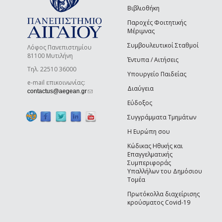
Βιβλιοθήκη
Παροχές Φοιτητικής
Μέριμνας
Συμβουλευτικοί Σταθμοί
Λόφος Πανεπιστημίου
81100 Μυτιλήνη
Έντυπα / Αιτήσεις
Τηλ. 22510 36000
Υπουργείο Παιδείας
e-mail επικοινωνίας:
Διαύγεια
(link sends e-mail)
contactus@aegean.gr
Εύδοξος
Συγγράμματα Τμημάτων
Η Ευρώπη σου
Κώδικας Ηθικής και
Επαγγελματικής
Συμπεριφοράς
Υπαλλήλων του Δημόσιου
Τομέα
Πρωτόκολλα διαχείρισης
κρούσματος Covid-19