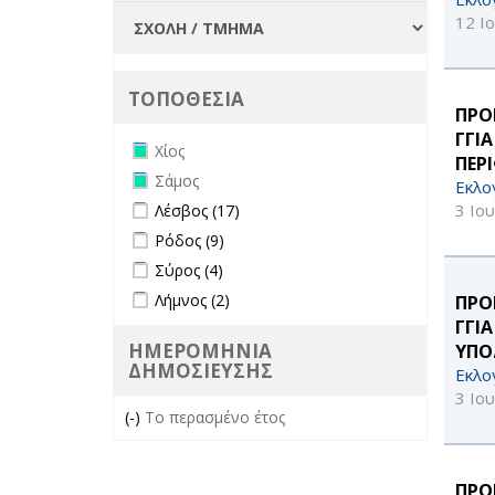
12 Ι
ΤΟΠΟΘΕΣΙΑ
ΠΡΟ
ΓΓΙ
Remove Χίος filter
Χίος
ΠΕΡ
Remove Σάμος filter
Σάμος
Εκλο
Apply Λέσβος filter
Apply Λέσβος filter
3 Ιο
Λέσβος (17)
Apply Ρόδος filter
Apply Ρόδος filter
Ρόδος (9)
Apply Σύρος filter
Apply Σύρος filter
Σύρος (4)
Apply Λήμνος filter
Apply Λήμνος filter
Λήμνος (2)
ΠΡΟ
ΓΓΙ
ΗΜΕΡΟΜΗΝΙΑ
ΥΠΟ
ΔΗΜΟΣΙΕΥΣΗΣ
Εκλο
3 Ιο
(-)
Remove Το περασμένο έτος filter
Το περασμένο έτος
ΠΡΟ