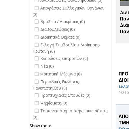
Ανακοινώσεις άλλων φορέων (0)
filter
undefined
Αποφάσεις Συλλογικών Οργάνων
Διε
(0)
Παν
undefined
Βραβεία / Διακρίσεις (0)
Δια
undefined
Διαβουλεύσεις (0)
Παν
undefined
Διοικητικά Θέματα (0)
undefined
Εκλογή Συμβουλίου Διοίκησης-
Πρύτανη (0)
undefined
Κληρώσεις επιτροπών (0)
undefined
Νέα (0)
undefined
ΠΡΟ
Φοιτητική Μέριμνα (0)
ΔΙΟ
undefined
Περιοδικές Εκδόσεις
Εκλο
Πανεπιστημίου (0)
10 Ι
undefined
Προπτυχιακές Σπουδές (0)
undefined
Ψηφίσματα (0)
undefined
Το πανεπιστήμιο στην επικαιρότητα
ΑΠΟ
(0)
ΤΜΗ
Show more
Εκλο