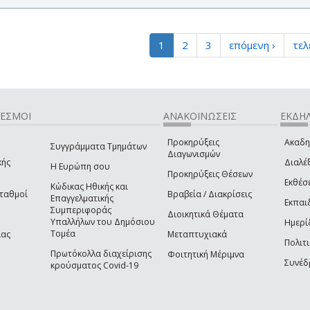
1
2
3
επόμενη ›
τελ
ΔΕΣΜΟΙ
ΑΝΑΚΟΙΝΩΣΕΙΣ
ΕΚΔΗΛ
Προκηρύξεις
Ακαδη
Συγγράμματα Τμημάτων
Διαγωνισμών
κής
Διαλέξ
Η Ευρώπη σου
Προκηρύξεις Θέσεων
Εκθέσ
Κώδικας Ηθικής και
Σταθμοί
Βραβεία / Διακρίσεις
Επαγγελματικής
Εκπαι
Συμπεριφοράς
Διοικητικά Θέματα
Υπαλλήλων του Δημόσιου
Ημερί
Τομέα
ίας
Μεταπτυχιακά
Πολιτι
Πρωτόκολλα διαχείρισης
Φοιτητική Μέριμνα
Συνέδ
κρούσματος Covid-19