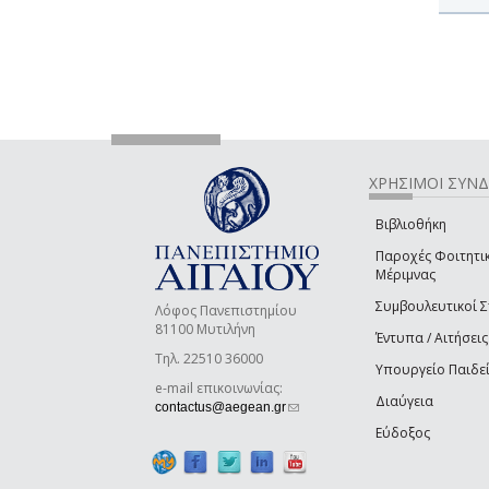
ΧΡΗΣΙΜΟΙ ΣΥΝ
Βιβλιοθήκη
Παροχές Φοιτητι
Μέριμνας
Συμβουλευτικοί 
Λόφος Πανεπιστημίου
81100 Μυτιλήνη
Έντυπα / Αιτήσεις
Τηλ. 22510 36000
Υπουργείο Παιδε
e-mail επικοινωνίας:
Διαύγεια
(link sends e-mail)
contactus@aegean.gr
Εύδοξος