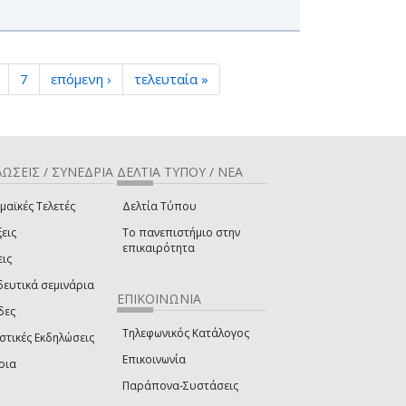
7
επόμενη ›
τελευταία »
ΩΣΕΙΣ / ΣΥΝΕΔΡΙΑ
ΔΕΛΤΙΑ ΤΥΠΟΥ / ΝΕΑ
μαϊκές Τελετές
Δελτία Τύπου
εις
Το πανεπιστήμιο στην
επικαιρότητα
εις
δευτικά σεμινάρια
ΕΠΙΚΟΙΝΩΝΙΑ
δες
Τηλεφωνικός Κατάλογος
στικές Εκδηλώσεις
Επικοινωνία
ρια
Παράπονα-Συστάσεις