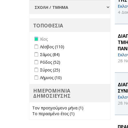
Εκλο
4 Δε
ΤΟΠΟΘΕΣΙΑ
ΔΙΑ
Remove Χίος filter
Χίος
ΤΜΗ
Apply Λέσβος filter
Apply Λέσβος filter
Λέσβος (110)
ΠΑΝ
Apply Σάμος filter
Apply Σάμος filter
Εκλο
Σάμος (84)
28 Ν
Apply Ρόδος filter
Apply Ρόδος filter
Ρόδος (52)
Apply Σύρος filter
Apply Σύρος filter
Σύρος (25)
Apply Λήμνος filter
Apply Λήμνος filter
Λήμνος (10)
ΔΙΑ
ΗΜΕΡΟΜΗΝΙΑ
ΣΥΝ
ΔΗΜΟΣΙΕΥΣΗΣ
Εκλο
28 Ν
Τον προηγούμενο μήνα (1)
Apply Τον
Το περασμένο έτος (1)
Apply Το
προηγούμενο
περασμένο έτος
μήνα filter
filter
ΠΡΑ