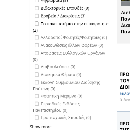
Ψηφίσματα (9)
filter
Apply Διδακτορικές Σπουδές filter
Apply
Διδακτορικές Σπουδές (8)
Διε
Διδακτορικές
Apply Βραβεία / Διακρίσεις filter
Apply
Βραβεία / Διακρίσεις (3)
Σπουδές
Παν
Βραβεία /
Apply Το πανεπιστήμιο στην
Το πανεπιστήμιο στην επικαιρότητα
filter
Δια
Διακρίσεις
επικαιρότητα filter
(2)
Apply Το πανεπιστήμιο στην
Παν
filter
undefined
επικαιρότητα filter
Αλλοδαποί Φοιτητές/Φοιτήτριες (0)
undefined
Ανακοινώσεις άλλων φορέων (0)
undefined
Αποφάσεις Συλλογικών Οργάνων
(0)
undefined
Διαβουλεύσεις (0)
undefined
ΠΡΟ
Διοικητικά Θέματα (0)
ΤΟΥ
undefined
Εκλογή Συμβουλίου Διοίκησης-
ΔΙΟ
Πρύτανη (0)
Εκλο
undefined
Φοιτητική Μέριμνα (0)
5 Δε
undefined
Περιοδικές Εκδόσεις
Πανεπιστημίου (0)
undefined
Προπτυχιακές Σπουδές (0)
ΠΡΟ
Show more
ΤΗΣ