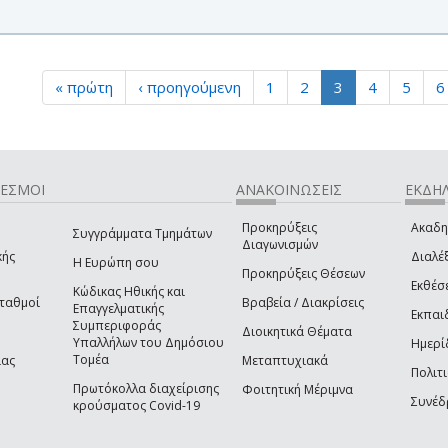
« πρώτη
‹ προηγούμενη
1
2
3
4
5
6
ΔΕΣΜΟΙ
ΑΝΑΚΟΙΝΩΣΕΙΣ
ΕΚΔΗΛ
Προκηρύξεις
Ακαδη
Συγγράμματα Τμημάτων
Διαγωνισμών
κής
Διαλέξ
Η Ευρώπη σου
Προκηρύξεις Θέσεων
Εκθέσ
Κώδικας Ηθικής και
Σταθμοί
Βραβεία / Διακρίσεις
Επαγγελματικής
Εκπαι
Συμπεριφοράς
Διοικητικά Θέματα
Υπαλλήλων του Δημόσιου
Ημερί
Τομέα
ίας
Μεταπτυχιακά
Πολιτι
Πρωτόκολλα διαχείρισης
Φοιτητική Μέριμνα
Συνέδ
κρούσματος Covid-19