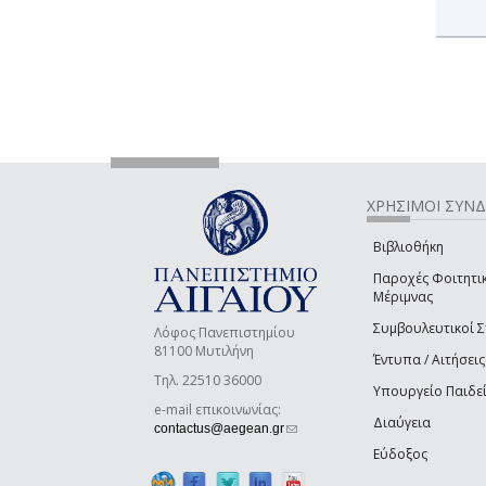
ΧΡΗΣΙΜΟΙ ΣΥΝ
Βιβλιοθήκη
Παροχές Φοιτητι
Μέριμνας
Συμβουλευτικοί 
Λόφος Πανεπιστημίου
81100 Μυτιλήνη
Έντυπα / Αιτήσεις
Τηλ. 22510 36000
Υπουργείο Παιδε
e-mail επικοινωνίας:
Διαύγεια
(link sends e-mail)
contactus@aegean.gr
Εύδοξος