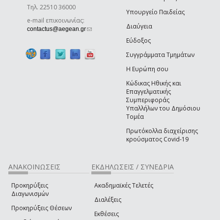
Τηλ. 22510 36000
Υπουργείο Παιδείας
e-mail επικοινωνίας:
Διαύγεια
(link sends e-mail)
contactus@aegean.gr
Εύδοξος
Συγγράμματα Τμημάτων
Η Ευρώπη σου
Κώδικας Ηθικής και
Επαγγελματικής
Συμπεριφοράς
Υπαλλήλων του Δημόσιου
Τομέα
Πρωτόκολλα διαχείρισης
κρούσματος Covid-19
ΑΝΑΚΟΙΝΩΣΕΙΣ
ΕΚΔΗΛΩΣΕΙΣ / ΣΥΝΕΔΡΙΑ
Προκηρύξεις
Ακαδημαϊκές Τελετές
Διαγωνισμών
Διαλέξεις
Προκηρύξεις Θέσεων
Εκθέσεις