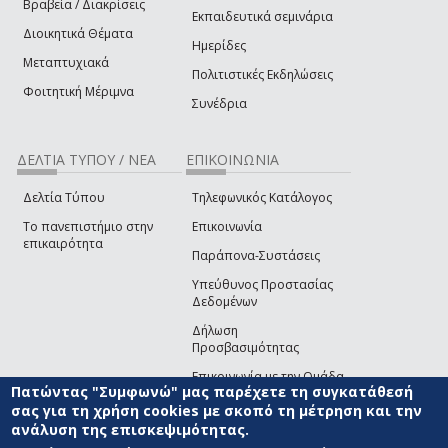
Βραβεία / Διακρίσεις
Εκπαιδευτικά σεμινάρια
Διοικητικά Θέματα
Ημερίδες
Μεταπτυχιακά
Πολιτιστικές Εκδηλώσεις
Φοιτητική Μέριμνα
Συνέδρια
ΔΕΛΤΙΑ ΤΥΠΟΥ / ΝΕΑ
ΕΠΙΚΟΙΝΩΝΙΑ
Δελτία Τύπου
Τηλεφωνικός Κατάλογος
Το πανεπιστήμιο στην
Επικοινωνία
επικαιρότητα
Παράπονα-Συστάσεις
Υπεύθυνος Προστασίας
Δεδομένων
Δήλωση
Προσβασιμότητας
Επικοινωνία με την Ομάδα
Πατώντας "Συμφωνώ" μας παρέχετε τη συγκατάθεσή
Ανάπτυξης του site
(link sends e-mail)
σας για τη χρήση cookies με σκοπό τη μέτρηση και την
ανάλυση της επισκεψιμότητας.
© ΠΑΝΕΠΙΣΤΗΜΙΟ ΑΙΓΑΙΟΥ
ΟΡΟΙ ΧΡΗΣΗΣ
ΠΟΛΙΤΙΚΗ COOKIES
ΟΜΑΔΑ
ΑΝΑΠΤΥΞΗΣ