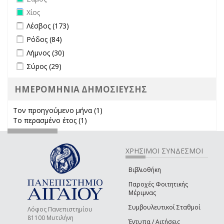
Remove Χίος filter
Χίος
Apply Λέσβος filter
Apply Λέσβος filter
Λέσβος (173)
Apply Ρόδος filter
Apply Ρόδος filter
Ρόδος (84)
Apply Λήμνος filter
Apply Λήμνος filter
Λήμνος (30)
Apply Σύρος filter
Apply Σύρος filter
Σύρος (29)
ΗΜΕΡΟΜΗΝΙΑ ΔΗΜΟΣΙΕΥΣΗΣ
Τον προηγούμενο μήνα (1)
Apply Τον προηγούμενο μήνα
Το περασμένο έτος (1)
Apply Το περασμένο έτος filter
filter
ΧΡΗΣΙΜΟΙ ΣΥΝΔΕΣΜΟΙ
Βιβλιοθήκη
Παροχές Φοιτητικής
Μέριμνας
Συμβουλευτικοί Σταθμοί
Λόφος Πανεπιστημίου
81100 Μυτιλήνη
Έντυπα / Αιτήσεις