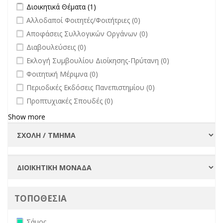
άλλων φορέων filter
Apply Διοικητικά Θέματα filter
Apply Διοικητικά Θέματα filter
Διοικητικά Θέματα (1)
undefined
Αλλοδαποί Φοιτητές/Φοιτήτριες (0)
undefined
Αποφάσεις Συλλογικών Οργάνων (0)
undefined
Διαβουλεύσεις (0)
undefined
Εκλογή Συμβουλίου Διοίκησης-Πρύτανη (0)
undefined
Φοιτητική Μέριμνα (0)
undefined
Περιοδικές Εκδόσεις Πανεπιστημίου (0)
undefined
Προπτυχιακές Σπουδές (0)
Show more
ΤΟΠΟΘΕΣΙΑ
Remove Σάμος filter
Σάμος