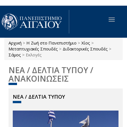
Παράκαμψη προς το κυρίως περιεχόμενο
Toggle
navigat
Αρχική
>
Η Ζωή στο Πανεπιστήμιο
>
Χίος
>
Είστε εδώ
Μεταπτυχιακές Σπουδές
>
Διδακτορικές Σπουδές
>
Σάμος
>
Εκλογές
ΝΕΑ / ΔΕΛΤΙΑ ΤΥΠΟΥ /
ΑΝΑΚΟΙΝΩΣΕΙΣ
ΝΕΑ / ΔΕΛΤΙΑ ΤΥΠΟΥ