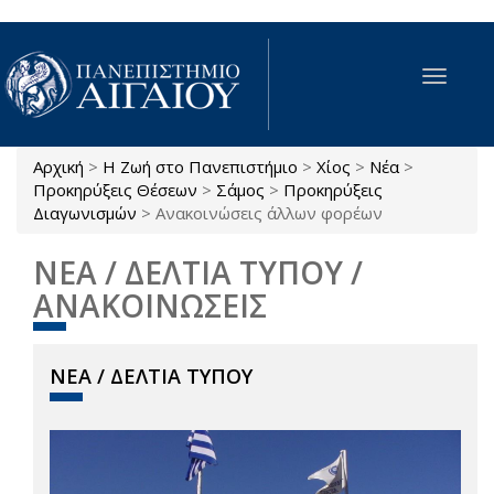
Παράκαμψη προς το κυρίως περιεχόμενο
Toggle
navigat
Αρχική
>
Η Ζωή στο Πανεπιστήμιο
>
Χίος
>
Νέα
>
Είστε εδώ
Προκηρύξεις Θέσεων
>
Σάμος
>
Προκηρύξεις
Διαγωνισμών
>
Ανακοινώσεις άλλων φορέων
ΝΕΑ / ΔΕΛΤΙΑ ΤΥΠΟΥ /
ΑΝΑΚΟΙΝΩΣΕΙΣ
ΝΕΑ / ΔΕΛΤΙΑ ΤΥΠΟΥ