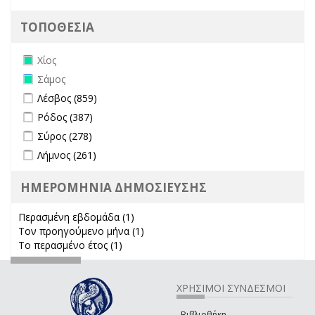
ΤΟΠΟΘΕΣΙΑ
Remove Χίος filter
Χίος
Remove Σάμος filter
Σάμος
Apply Λέσβος filter
Apply Λέσβος filter
Λέσβος (859)
Apply Ρόδος filter
Apply Ρόδος filter
Ρόδος (387)
Apply Σύρος filter
Apply Σύρος filter
Σύρος (278)
Apply Λήμνος filter
Apply Λήμνος filter
Λήμνος (261)
ΗΜΕΡΟΜΗΝΙΑ ΔΗΜΟΣΙΕΥΣΗΣ
Περασμένη εβδομάδα (1)
Apply Περασμένη εβδομάδα filter
Τον προηγούμενο μήνα (1)
Apply Τον προηγούμενο μήνα
Το περασμένο έτος (1)
Apply Το περασμένο έτος filter
filter
ΧΡΗΣΙΜΟΙ ΣΥΝΔΕΣΜΟΙ
Βιβλιοθήκη