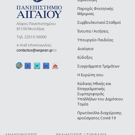
Παροχές Φοιτητικής
Μέριμνας
Συμβουλευτικοί Σταθμοί
Λόφος Πανεπιστημίου
81100 Μυτιλήνη
Έντυπα / Αιτήσεις
Τηλ. 22510 36000
Υπουργείο Παιδείας
e-mail επικοινωνίας:
Διαύγεια
(link sends e-mail)
contactus@aegean.gr
Εύδοξος
Συγγράμματα Τμημάτων
Η Ευρώπη σου
Κώδικας Ηθικής και
Επαγγελματικής
Συμπεριφοράς
Υπαλλήλων του Δημόσιου
Τομέα
Πρωτόκολλα διαχείρισης
κρούσματος Covid-19
ΑΝΑΚΟΙΝΩΣΕΙΣ
ΕΚΔΗΛΩΣΕΙΣ / ΣΥΝΕΔΡΙΑ