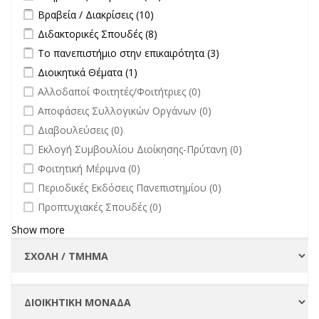
filter
Apply Βραβεία / Διακρίσεις filter
Apply Βραβεία / Διακρίσεις filter
Βραβεία / Διακρίσεις (10)
Apply Διδακτορικές Σπουδές filter
Apply Διδακτορικές Σπουδές
Διδακτορικές Σπουδές (8)
filter
Apply Το πανεπιστήμιο στην επικαιρότητα filter
Apply Το
Το πανεπιστήμιο στην επικαιρότητα (3)
πανεπιστήμιο στην
Apply Διοικητικά Θέματα filter
Apply Διοικητικά Θέματα filter
Διοικητικά Θέματα (1)
επικαιρότητα filter
undefined
Αλλοδαποί Φοιτητές/Φοιτήτριες (0)
undefined
Αποφάσεις Συλλογικών Οργάνων (0)
undefined
Διαβουλεύσεις (0)
undefined
Εκλογή Συμβουλίου Διοίκησης-Πρύτανη (0)
undefined
Φοιτητική Μέριμνα (0)
undefined
Περιοδικές Εκδόσεις Πανεπιστημίου (0)
undefined
Προπτυχιακές Σπουδές (0)
Show more