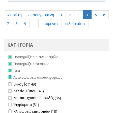
« πρώτη
‹ προηγούμενη
1
2
3
4
5
6
7
8
9
…
επόμενη ›
τελευταία »
ΚΑΤΗΓΟΡΙΑ
Remove Προκηρύξεις Διαγωνισμών filter
Προκηρύξεις Διαγωνισμών
Remove Προκηρύξεις Θέσεων filter
Προκηρύξεις Θέσεων
Remove Νέα filter
Νέα
Remove Ανακοινώσεις άλλων φορέων filter
Ανακοινώσεις άλλων φορέων
Apply Εκλογές filter
Apply Εκλογές filter
Εκλογές (149)
Apply Δελτία Τύπου filter
Apply Δελτία Τύπου filter
Δελτία Τύπου (49)
Apply Μεταπτυχιακές Σπουδές filter
Apply Μεταπτυχιακές
Μεταπτυχιακές Σπουδές (36)
Σπουδές filter
Apply Ψηφίσματα filter
Apply Ψηφίσματα filter
Ψηφίσματα (31)
Apply Κληρώσεις επιτροπών filter
Apply Κληρώσεις επιτροπών
Κληρώσεις επιτροπών (18)