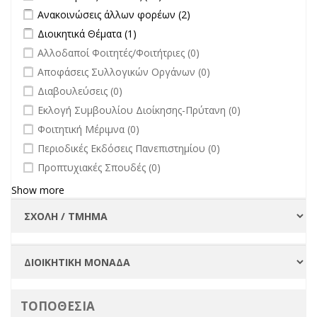
filter
Apply Ανακοινώσεις άλλων φορέων filter
Apply Ανακοινώσεις
Ανακοινώσεις άλλων φορέων (2)
άλλων φορέων filter
Apply Διοικητικά Θέματα filter
Apply Διοικητικά Θέματα filter
Διοικητικά Θέματα (1)
undefined
Αλλοδαποί Φοιτητές/Φοιτήτριες (0)
undefined
Αποφάσεις Συλλογικών Οργάνων (0)
undefined
Διαβουλεύσεις (0)
undefined
Εκλογή Συμβουλίου Διοίκησης-Πρύτανη (0)
undefined
Φοιτητική Μέριμνα (0)
undefined
Περιοδικές Εκδόσεις Πανεπιστημίου (0)
undefined
Προπτυχιακές Σπουδές (0)
Show more
ΤΟΠΟΘΕΣΙΑ