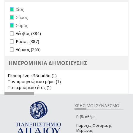
Remove Χίος filter
Χίος
Remove Σάμος filter
Σάμος
Remove Σύρος filter
Σύρος
Apply Λέσβος filter
Apply Λέσβος filter
Λέσβος (884)
Apply Ρόδος filter
Apply Ρόδος filter
Ρόδος (387)
Apply Λήμνος filter
Apply Λήμνος filter
Λήμνος (265)
ΗΜΕΡΟΜΗΝΙΑ ΔΗΜΟΣΙΕΥΣΗΣ
Περασμένη εβδομάδα (1)
Apply Περασμένη εβδομάδα filter
Τον προηγούμενο μήνα (1)
Apply Τον προηγούμενο μήνα
Το περασμένο έτος (1)
Apply Το περασμένο έτος filter
filter
ΧΡΗΣΙΜΟΙ ΣΥΝΔΕΣΜΟΙ
Βιβλιοθήκη
Παροχές Φοιτητικής
Μέριμνας