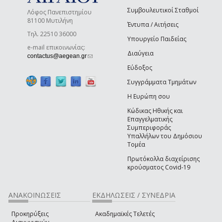
Συμβουλευτικοί Σταθμοί
Λόφος Πανεπιστημίου
81100 Μυτιλήνη
Έντυπα / Αιτήσεις
Τηλ. 22510 36000
Υπουργείο Παιδείας
e-mail επικοινωνίας:
Διαύγεια
(link sends e-mail)
contactus@aegean.gr
Εύδοξος
Συγγράμματα Τμημάτων
Η Ευρώπη σου
Κώδικας Ηθικής και
Επαγγελματικής
Συμπεριφοράς
Υπαλλήλων του Δημόσιου
Τομέα
Πρωτόκολλα διαχείρισης
κρούσματος Covid-19
ΑΝΑΚΟΙΝΩΣΕΙΣ
ΕΚΔΗΛΩΣΕΙΣ / ΣΥΝΕΔΡΙΑ
Προκηρύξεις
Ακαδημαϊκές Τελετές