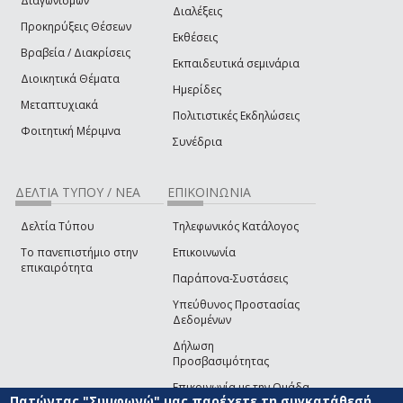
Διαγωνισμών
Διαλέξεις
Προκηρύξεις Θέσεων
Εκθέσεις
Βραβεία / Διακρίσεις
Εκπαιδευτικά σεμινάρια
Διοικητικά Θέματα
Ημερίδες
Μεταπτυχιακά
Πολιτιστικές Εκδηλώσεις
Φοιτητική Μέριμνα
Συνέδρια
ΔΕΛΤΙΑ ΤΥΠΟΥ / ΝΕΑ
ΕΠΙΚΟΙΝΩΝΙΑ
Δελτία Τύπου
Τηλεφωνικός Κατάλογος
Το πανεπιστήμιο στην
Επικοινωνία
επικαιρότητα
Παράπονα-Συστάσεις
Υπεύθυνος Προστασίας
Δεδομένων
Δήλωση
Προσβασιμότητας
Επικοινωνία με την Ομάδα
Πατώντας "Συμφωνώ" μας παρέχετε τη συγκατάθεσή
Ανάπτυξης του site
(link sends e-mail)