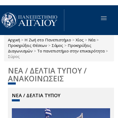
Παράκαμψη προς το κυρίως περιεχόμενο
Toggle
navigat
Αρχική
>
Η Ζωή στο Πανεπιστήμιο
>
Χίος
>
Νέα
>
Είστε εδώ
Προκηρύξεις Θέσεων
>
Σάμος
>
Προκηρύξεις
Διαγωνισμών
>
Το πανεπιστήμιο στην επικαιρότητα
>
Σύρος
ΝΕΑ / ΔΕΛΤΙΑ ΤΥΠΟΥ /
ΑΝΑΚΟΙΝΩΣΕΙΣ
ΝΕΑ / ΔΕΛΤΙΑ ΤΥΠΟΥ