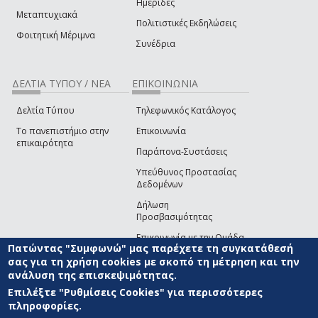
Ημερίδες
Μεταπτυχιακά
Πολιτιστικές Εκδηλώσεις
Φοιτητική Μέριμνα
Συνέδρια
ΔΕΛΤΙΑ ΤΥΠΟΥ / ΝΕΑ
ΕΠΙΚΟΙΝΩΝΙΑ
Δελτία Τύπου
Τηλεφωνικός Κατάλογος
Το πανεπιστήμιο στην
Επικοινωνία
επικαιρότητα
Παράπονα-Συστάσεις
Υπεύθυνος Προστασίας
Δεδομένων
Δήλωση
Προσβασιμότητας
Επικοινωνία με την Ομάδα
Πατώντας "Συμφωνώ" μας παρέχετε τη συγκατάθεσή
Ανάπτυξης του site
(link sends e-mail)
σας για τη χρήση cookies με σκοπό τη μέτρηση και την
ανάλυση της επισκεψιμότητας.
© ΠΑΝΕΠΙΣΤΗΜΙΟ ΑΙΓΑΙΟΥ
ΟΡΟΙ ΧΡΗΣΗΣ
ΠΟΛΙΤΙΚΗ COOKIES
ΟΜΑΔΑ
ΑΝΑΠΤΥΞΗΣ
Επιλέξτε "Ρυθμίσεις Cookies" για περισσότερες
πληροφορίες.