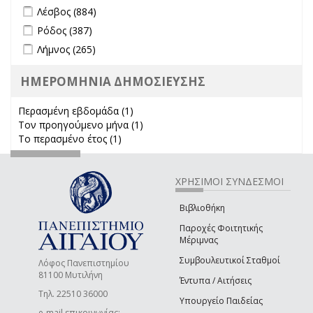
Apply Λέσβος filter
Apply Λέσβος filter
Λέσβος (884)
Apply Ρόδος filter
Apply Ρόδος filter
Ρόδος (387)
Apply Λήμνος filter
Apply Λήμνος filter
Λήμνος (265)
ΗΜΕΡΟΜΗΝΙΑ ΔΗΜΟΣΙΕΥΣΗΣ
Περασμένη εβδομάδα (1)
Apply Περασμένη εβδομάδα filter
Τον προηγούμενο μήνα (1)
Apply Τον προηγούμενο μήνα
Το περασμένο έτος (1)
Apply Το περασμένο έτος filter
filter
ΧΡΗΣΙΜΟΙ ΣΥΝΔΕΣΜΟΙ
Βιβλιοθήκη
Παροχές Φοιτητικής
Μέριμνας
Συμβουλευτικοί Σταθμοί
Λόφος Πανεπιστημίου
81100 Μυτιλήνη
Έντυπα / Αιτήσεις
Τηλ. 22510 36000
Υπουργείο Παιδείας
e-mail επικοινωνίας: