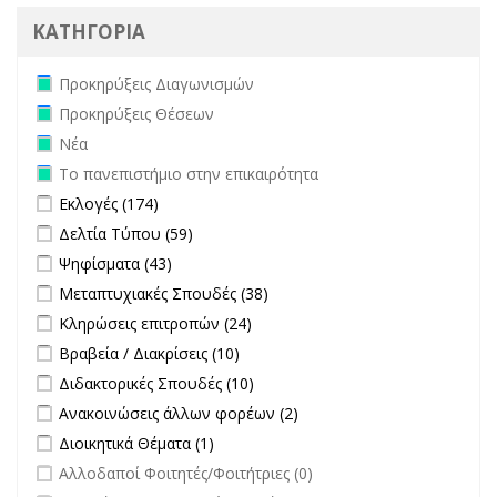
ΚΑΤΗΓΟΡΙΑ
Remove Προκηρύξεις Διαγωνισμών filter
Προκηρύξεις Διαγωνισμών
Remove Προκηρύξεις Θέσεων filter
Προκηρύξεις Θέσεων
Remove Νέα filter
Νέα
Remove Το πανεπιστήμιο στην επικαιρότητα filter
Το πανεπιστήμιο στην επικαιρότητα
Apply Εκλογές filter
Apply Εκλογές filter
Εκλογές (174)
Apply Δελτία Τύπου filter
Apply Δελτία Τύπου filter
Δελτία Τύπου (59)
Apply Ψηφίσματα filter
Apply Ψηφίσματα filter
Ψηφίσματα (43)
Apply Μεταπτυχιακές Σπουδές filter
Apply Μεταπτυχιακές
Μεταπτυχιακές Σπουδές (38)
Σπουδές filter
Apply Κληρώσεις επιτροπών filter
Apply Κληρώσεις επιτροπών
Κληρώσεις επιτροπών (24)
filter
Apply Βραβεία / Διακρίσεις filter
Apply Βραβεία / Διακρίσεις filter
Βραβεία / Διακρίσεις (10)
Apply Διδακτορικές Σπουδές filter
Apply Διδακτορικές Σπουδές
Διδακτορικές Σπουδές (10)
filter
Apply Ανακοινώσεις άλλων φορέων filter
Apply Ανακοινώσεις
Ανακοινώσεις άλλων φορέων (2)
άλλων φορέων filter
Apply Διοικητικά Θέματα filter
Apply Διοικητικά Θέματα filter
Διοικητικά Θέματα (1)
undefined
Αλλοδαποί Φοιτητές/Φοιτήτριες (0)