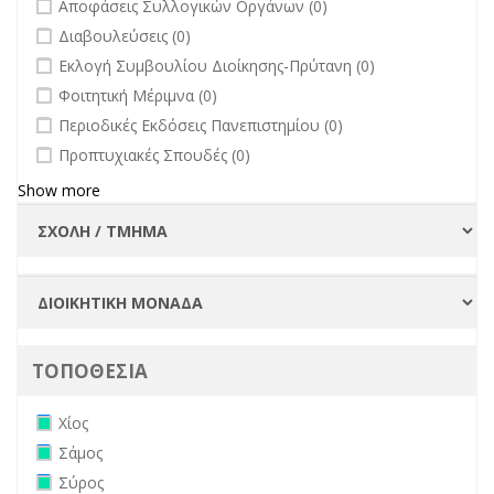
undefined
Αποφάσεις Συλλογικών Οργάνων (0)
undefined
Διαβουλεύσεις (0)
undefined
Εκλογή Συμβουλίου Διοίκησης-Πρύτανη (0)
undefined
Φοιτητική Μέριμνα (0)
undefined
Περιοδικές Εκδόσεις Πανεπιστημίου (0)
undefined
Προπτυχιακές Σπουδές (0)
Show more
ΤΟΠΟΘΕΣΙΑ
Remove Χίος filter
Χίος
Remove Σάμος filter
Σάμος
Remove Σύρος filter
Σύρος