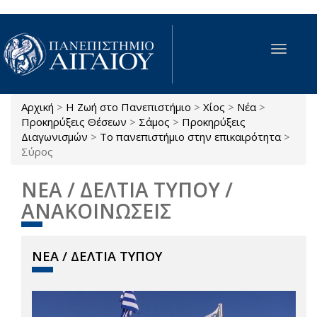
Παράκαμψη προς το κυρίως περιεχόμενο
Toggle
navigat
Αρχική
>
Η Ζωή στο Πανεπιστήμιο
>
Χίος
>
Νέα
>
Είστε εδώ
Προκηρύξεις Θέσεων
>
Σάμος
>
Προκηρύξεις
Διαγωνισμών
>
Το πανεπιστήμιο στην επικαιρότητα
>
Σύρος
ΝΕΑ / ΔΕΛΤΙΑ ΤΥΠΟΥ /
ΑΝΑΚΟΙΝΩΣΕΙΣ
ΝΕΑ / ΔΕΛΤΙΑ ΤΥΠΟΥ