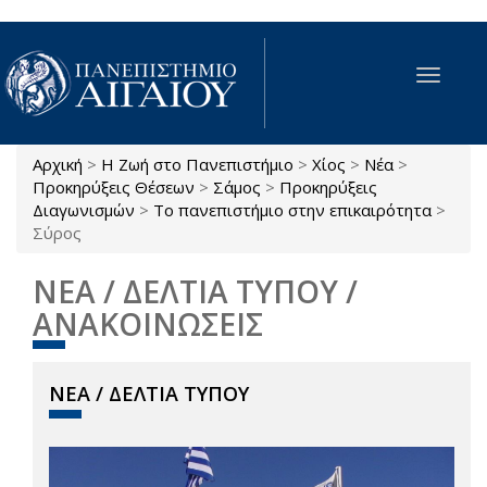
Παράκαμψη προς το κυρίως περιεχόμενο
Toggle
navigat
Αρχική
>
Η Ζωή στο Πανεπιστήμιο
>
Χίος
>
Νέα
>
Είστε εδώ
Προκηρύξεις Θέσεων
>
Σάμος
>
Προκηρύξεις
Διαγωνισμών
>
Το πανεπιστήμιο στην επικαιρότητα
>
Σύρος
ΝΕΑ / ΔΕΛΤΙΑ ΤΥΠΟΥ /
ΑΝΑΚΟΙΝΩΣΕΙΣ
ΝΕΑ / ΔΕΛΤΙΑ ΤΥΠΟΥ