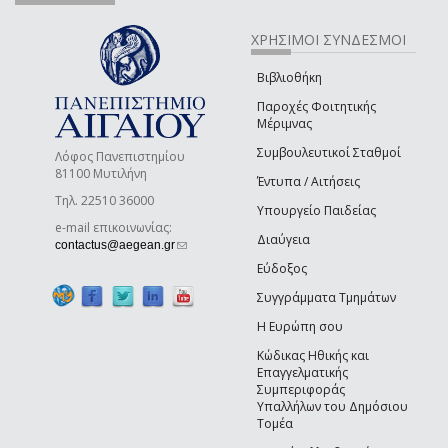
ΧΡΗΣΙΜΟΙ ΣΥΝΔΕΣΜΟΙ
Βιβλιοθήκη
Παροχές Φοιτητικής
Μέριμνας
Συμβουλευτικοί Σταθμοί
Λόφος Πανεπιστημίου
81100 Μυτιλήνη
Έντυπα / Αιτήσεις
Τηλ. 22510 36000
Υπουργείο Παιδείας
e-mail επικοινωνίας:
Διαύγεια
(link sends e-mail)
contactus@aegean.gr
Εύδοξος
Συγγράμματα Τμημάτων
Η Ευρώπη σου
Κώδικας Ηθικής και
Επαγγελματικής
Συμπεριφοράς
Υπαλλήλων του Δημόσιου
Τομέα