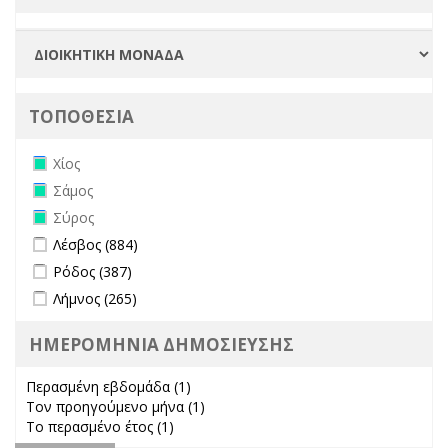
ΤΟΠΟΘΕΣΙΑ
Remove Χίος filter
Χίος
Remove Σάμος filter
Σάμος
Remove Σύρος filter
Σύρος
Apply Λέσβος filter
Apply Λέσβος filter
Λέσβος (884)
Apply Ρόδος filter
Apply Ρόδος filter
Ρόδος (387)
Apply Λήμνος filter
Apply Λήμνος filter
Λήμνος (265)
ΗΜΕΡΟΜΗΝΙΑ ΔΗΜΟΣΙΕΥΣΗΣ
Περασμένη εβδομάδα (1)
Apply Περασμένη εβδομάδα filter
Τον προηγούμενο μήνα (1)
Apply Τον προηγούμενο μήνα
Το περασμένο έτος (1)
Apply Το περασμένο έτος filter
filter