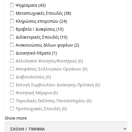
Apply Ψηφίσματα filter
Apply Ψηφίσματα filter
Ψηφίσματα (43)
Apply Μεταπτυχιακές Σπουδές filter
Apply Μεταπτυχιακές
Μεταπτυχιακές Σπουδές (38)
Σπουδές filter
Apply Κληρώσεις επιτροπών filter
Apply Κληρώσεις επιτροπών
Κληρώσεις επιτροπών (24)
filter
Apply Βραβεία / Διακρίσεις filter
Apply Βραβεία / Διακρίσεις filter
Βραβεία / Διακρίσεις (10)
Apply Διδακτορικές Σπουδές filter
Apply Διδακτορικές Σπουδές
Διδακτορικές Σπουδές (10)
filter
Apply Ανακοινώσεις άλλων φορέων filter
Apply Ανακοινώσεις
Ανακοινώσεις άλλων φορέων (2)
άλλων φορέων filter
Apply Διοικητικά Θέματα filter
Apply Διοικητικά Θέματα filter
Διοικητικά Θέματα (1)
undefined
Αλλοδαποί Φοιτητές/Φοιτήτριες (0)
undefined
Αποφάσεις Συλλογικών Οργάνων (0)
undefined
Διαβουλεύσεις (0)
undefined
Εκλογή Συμβουλίου Διοίκησης-Πρύτανη (0)
undefined
Φοιτητική Μέριμνα (0)
undefined
Περιοδικές Εκδόσεις Πανεπιστημίου (0)
undefined
Προπτυχιακές Σπουδές (0)
Show more