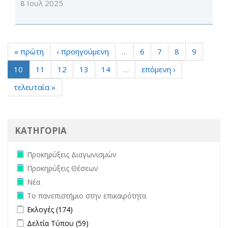
8 Ιουλ 2025
« πρώτη
‹ προηγούμενη
…
6
7
8
9
10
11
12
13
14
…
επόμενη ›
τελευταία »
ΚΑΤΗΓΟΡΙΑ
Remove Προκηρύξεις Διαγωνισμών filter
Προκηρύξεις Διαγωνισμών
Remove Προκηρύξεις Θέσεων filter
Προκηρύξεις Θέσεων
Remove Νέα filter
Νέα
Remove Το πανεπιστήμιο στην επικαιρότητα filter
Το πανεπιστήμιο στην επικαιρότητα
Apply Εκλογές filter
Apply Εκλογές filter
Εκλογές (174)
Apply Δελτία Τύπου filter
Apply Δελτία Τύπου filter
Δελτία Τύπου (59)