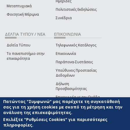
Ημερίδες
Μεταπτυχιακά
Πολιτιστικές Εκδηλώσεις
Φοιτητική Μέριμνα
Συνέδρια
ΔΕΛΤΙΑ ΤΥΠΟΥ / ΝΕΑ
ΕΠΙΚΟΙΝΩΝΙΑ
Δελτία Τύπου
Τηλεφωνικός Κατάλογος
Το πανεπιστήμιο στην
Επικοινωνία
επικαιρότητα
Παράπονα-Συστάσεις
Υπεύθυνος Προστασίας
Δεδομένων
Δήλωση
Προσβασιμότητας
Επικοινωνία με την Ομάδα
Πατώντας "Συμφωνώ" μας παρέχετε τη συγκατάθεσή
Ανάπτυξης του site
(link sends e-mail)
σας για τη χρήση cookies με σκοπό τη μέτρηση και την
ανάλυση της επισκεψιμότητας.
© ΠΑΝΕΠΙΣΤΗΜΙΟ ΑΙΓΑΙΟΥ
ΟΡΟΙ ΧΡΗΣΗΣ
ΠΟΛΙΤΙΚΗ COOKIES
ΟΜΑΔΑ
ΑΝΑΠΤΥΞΗΣ
Επιλέξτε "Ρυθμίσεις Cookies" για περισσότερες
πληροφορίες.