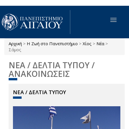
Παράκαμψη προς το κυρίως περιεχόμενο
Toggle
navigat
Αρχική
>
Η Ζωή στο Πανεπιστήμιο
>
Χίος
>
Νέα
>
Είστε εδώ
Σάμος
ΝΕΑ / ΔΕΛΤΙΑ ΤΥΠΟΥ /
ΑΝΑΚΟΙΝΩΣΕΙΣ
ΝΕΑ / ΔΕΛΤΙΑ ΤΥΠΟΥ