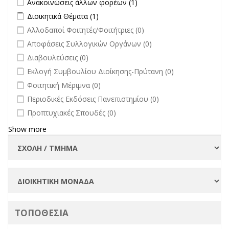
Ανακοινώσεις άλλων φορέων (1)
επικαιρότητα filter
άλλων φορέων filter
Apply Διοικητικά Θέματα filter
Apply Διοικητικά Θέματα filter
Διοικητικά Θέματα (1)
undefined
Αλλοδαποί Φοιτητές/Φοιτήτριες (0)
undefined
Αποφάσεις Συλλογικών Οργάνων (0)
undefined
Διαβουλεύσεις (0)
undefined
Εκλογή Συμβουλίου Διοίκησης-Πρύτανη (0)
undefined
Φοιτητική Μέριμνα (0)
undefined
Περιοδικές Εκδόσεις Πανεπιστημίου (0)
undefined
Προπτυχιακές Σπουδές (0)
Show more
ΤΟΠΟΘΕΣΙΑ