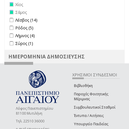
Remove Χίος filter
Χίος
Remove Σάμος filter
Σάμος
Apply Λέσβος filter
Apply Λέσβος filter
Λέσβος (14)
Apply Ρόδος filter
Apply Ρόδος filter
Ρόδος (5)
Apply Λήμνος filter
Apply Λήμνος filter
Λήμνος (4)
Apply Σύρος filter
Apply Σύρος filter
Σύρος (1)
ΗΜΕΡΟΜΗΝΙΑ ΔΗΜΟΣΙΕΥΣΗΣ
ΧΡΗΣΙΜΟΙ ΣΥΝΔΕΣΜΟΙ
Βιβλιοθήκη
Παροχές Φοιτητικής
Μέριμνας
Συμβουλευτικοί Σταθμοί
Λόφος Πανεπιστημίου
81100 Μυτιλήνη
Έντυπα / Αιτήσεις
Τηλ. 22510 36000
Υπουργείο Παιδείας
e-mail επικοινωνίας: