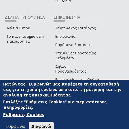
Συνέδρια
ΔΕΛΤΙΑ ΤΥΠΟΥ / ΝΕΑ
ΕΠΙΚΟΙΝΩΝΙΑ
Δελτία Τύπου
Τηλεφωνικός Κατάλογος
Το πανεπιστήμιο στην
Επικοινωνία
επικαιρότητα
Παράπονα-Συστάσεις
Υπεύθυνος Προστασίας
Δεδομένων
Δήλωση
Προσβασιμότητας
Επικοινωνία με την Ομάδα
Πατώντας "Συμφωνώ" μας παρέχετε τη συγκατάθεσή
Ανάπτυξης του site
(link sends e-mail)
σας για τη χρήση cookies με σκοπό τη μέτρηση και την
ανάλυση της επισκεψιμότητας.
© ΠΑΝΕΠΙΣΤΗΜΙΟ ΑΙΓΑΙΟΥ
ΟΡΟΙ ΧΡΗΣΗΣ
ΠΟΛΙΤΙΚΗ COOKIES
ΟΜΑΔΑ
ΑΝΑΠΤΥΞΗΣ
Επιλέξτε "Ρυθμίσεις Cookies" για περισσότερες
πληροφορίες.
Ρυθμίσεις Cookies
Συμφωνώ
Διαφωνώ