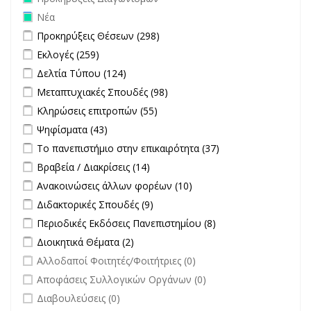
Remove Νέα filter
Νέα
Apply Προκηρύξεις Θέσεων filter
Apply Προκηρύξεις Θέσεων
Προκηρύξεις Θέσεων (298)
filter
Apply Εκλογές filter
Apply Εκλογές filter
Εκλογές (259)
Apply Δελτία Τύπου filter
Apply Δελτία Τύπου filter
Δελτία Τύπου (124)
Apply Μεταπτυχιακές Σπουδές filter
Apply Μεταπτυχιακές
Μεταπτυχιακές Σπουδές (98)
Σπουδές filter
Apply Κληρώσεις επιτροπών filter
Apply Κληρώσεις επιτροπών
Κληρώσεις επιτροπών (55)
filter
Apply Ψηφίσματα filter
Apply Ψηφίσματα filter
Ψηφίσματα (43)
Apply Το πανεπιστήμιο στην επικαιρότητα filter
Apply Το
Το πανεπιστήμιο στην επικαιρότητα (37)
πανεπιστήμιο
Apply Βραβεία / Διακρίσεις filter
Apply Βραβεία / Διακρίσεις filter
Βραβεία / Διακρίσεις (14)
στην
Apply Ανακοινώσεις άλλων φορέων filter
Apply Ανακοινώσεις
Ανακοινώσεις άλλων φορέων (10)
επικαιρότητα filter
άλλων φορέων filter
Apply Διδακτορικές Σπουδές filter
Apply Διδακτορικές Σπουδές
Διδακτορικές Σπουδές (9)
filter
Apply Περιοδικές Εκδόσεις Πανεπιστημίου filter
Apply Περιοδικές
Περιοδικές Εκδόσεις Πανεπιστημίου (8)
Εκδόσεις
Apply Διοικητικά Θέματα filter
Apply Διοικητικά Θέματα filter
Διοικητικά Θέματα (2)
Πανεπιστημίου
undefined
Αλλοδαποί Φοιτητές/Φοιτήτριες (0)
filter
undefined
Αποφάσεις Συλλογικών Οργάνων (0)
undefined
Διαβουλεύσεις (0)