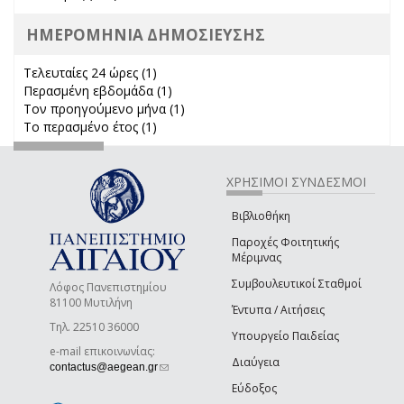
ΗΜΕΡΟΜΗΝΙΑ ΔΗΜΟΣΙΕΥΣΗΣ
Τελευταίες 24 ώρες (1)
Apply Τελευταίες 24 ώρες filter
Περασμένη εβδομάδα (1)
Apply Περασμένη εβδομάδα filter
Τον προηγούμενο μήνα (1)
Apply Τον προηγούμενο μήνα
Το περασμένο έτος (1)
Apply Το περασμένο έτος filter
filter
ΧΡΗΣΙΜΟΙ ΣΥΝΔΕΣΜΟΙ
Βιβλιοθήκη
Παροχές Φοιτητικής
Μέριμνας
Συμβουλευτικοί Σταθμοί
Λόφος Πανεπιστημίου
81100 Μυτιλήνη
Έντυπα / Αιτήσεις
Τηλ. 22510 36000
Υπουργείο Παιδείας
e-mail επικοινωνίας:
Διαύγεια
(link sends e-mail)
contactus@aegean.gr
Εύδοξος