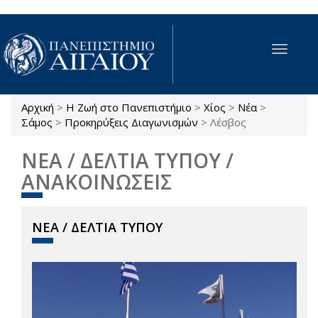
Παράκαμψη προς το κυρίως περιεχόμενο
Toggle
navigat
Αρχική
>
Η Ζωή στο Πανεπιστήμιο
>
Χίος
>
Νέα
>
Είστε εδώ
Σάμος
>
Προκηρύξεις Διαγωνισμών
>
Λέσβος
ΝΕΑ / ΔΕΛΤΙΑ ΤΥΠΟΥ /
ΑΝΑΚΟΙΝΩΣΕΙΣ
ΝΕΑ / ΔΕΛΤΙΑ ΤΥΠΟΥ