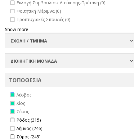
undefined
Εκλογή Συμβουλίου Διοίκησης-Πρύτανη (0)
undefined
Φοιτητική Μέριμνα (0)
undefined
Προπτυχιακές Σπουδές (0)
Show more
ΤΟΠΟΘΕΣΙΑ
Remove Λέσβος filter
Λέσβος
Remove Χίος filter
Χίος
Remove Σάμος filter
Σάμος
Apply Ρόδος filter
Apply Ρόδος filter
Ρόδος (315)
Apply Λήμνος filter
Apply Λήμνος filter
Λήμνος (246)
Apply Σύρος filter
Apply Σύρος filter
Σύρος (245)