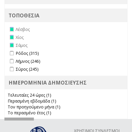
ΤΟΠΟΘΕΣΙΑ
Remove Λέσβος filter
Λέσβος
Remove Χίος filter
Χίος
Remove Σάμος filter
Σάμος
Apply Ρόδος filter
Apply Ρόδος filter
Ρόδος (315)
Apply Λήμνος filter
Apply Λήμνος filter
Λήμνος (246)
Apply Σύρος filter
Apply Σύρος filter
Σύρος (245)
ΗΜΕΡΟΜΗΝΙΑ ΔΗΜΟΣΙΕΥΣΗΣ
Τελευταίες 24 ώρες (1)
Apply Τελευταίες 24 ώρες filter
Περασμένη εβδομάδα (1)
Apply Περασμένη εβδομάδα filter
Τον προηγούμενο μήνα (1)
Apply Τον προηγούμενο μήνα
Το περασμένο έτος (1)
Apply Το περασμένο έτος filter
filter
ΧΡΗΣΙΜΟΙ ΣΥΝΔΕΣΜΟΙ