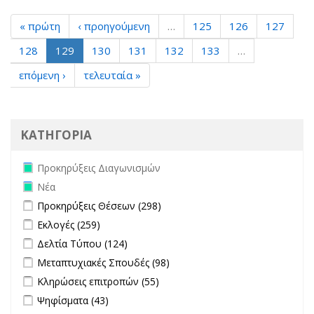
« πρώτη
‹ προηγούμενη
…
125
126
127
128
129
130
131
132
133
…
επόμενη ›
τελευταία »
ΚΑΤΗΓΟΡΙΑ
Remove Προκηρύξεις Διαγωνισμών filter
Προκηρύξεις Διαγωνισμών
Remove Νέα filter
Νέα
Apply Προκηρύξεις Θέσεων filter
Apply Προκηρύξεις Θέσεων
Προκηρύξεις Θέσεων (298)
filter
Apply Εκλογές filter
Apply Εκλογές filter
Εκλογές (259)
Apply Δελτία Τύπου filter
Apply Δελτία Τύπου filter
Δελτία Τύπου (124)
Apply Μεταπτυχιακές Σπουδές filter
Apply Μεταπτυχιακές
Μεταπτυχιακές Σπουδές (98)
Σπουδές filter
Apply Κληρώσεις επιτροπών filter
Apply Κληρώσεις επιτροπών
Κληρώσεις επιτροπών (55)
filter
Apply Ψηφίσματα filter
Apply Ψηφίσματα filter
Ψηφίσματα (43)