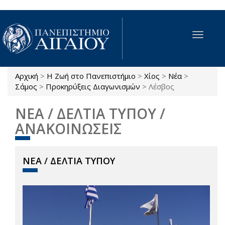
Παράκαμψη προς το κυρίως περιεχόμενο
Toggle
navigat
Αρχική
>
Η Ζωή στο Πανεπιστήμιο
>
Χίος
>
Νέα
>
Είστε εδώ
Σάμος
>
Προκηρύξεις Διαγωνισμών
>
Λέσβος
ΝΕΑ / ΔΕΛΤΙΑ ΤΥΠΟΥ /
ΑΝΑΚΟΙΝΩΣΕΙΣ
ΝΕΑ / ΔΕΛΤΙΑ ΤΥΠΟΥ