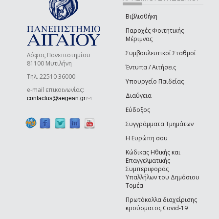
Βιβλιοθήκη
Παροχές Φοιτητικής
Μέριμνας
Συμβουλευτικοί Σταθμοί
Λόφος Πανεπιστημίου
81100 Μυτιλήνη
Έντυπα / Αιτήσεις
Τηλ. 22510 36000
Υπουργείο Παιδείας
e-mail επικοινωνίας:
Διαύγεια
(link sends e-mail)
contactus@aegean.gr
Εύδοξος
Συγγράμματα Τμημάτων
Η Ευρώπη σου
Κώδικας Ηθικής και
Επαγγελματικής
Συμπεριφοράς
Υπαλλήλων του Δημόσιου
Τομέα
Πρωτόκολλα διαχείρισης
κρούσματος Covid-19