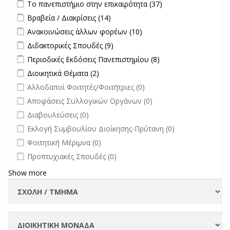
Apply Το πανεπιστήμιο στην επικαιρότητα filter
Apply Το
Το πανεπιστήμιο στην επικαιρότητα (37)
πανεπιστήμιο
Apply Βραβεία / Διακρίσεις filter
Apply Βραβεία / Διακρίσεις filter
Βραβεία / Διακρίσεις (14)
στην
Apply Ανακοινώσεις άλλων φορέων filter
Apply Ανακοινώσεις
Ανακοινώσεις άλλων φορέων (10)
επικαιρότητα filter
άλλων φορέων filter
Apply Διδακτορικές Σπουδές filter
Apply Διδακτορικές Σπουδές
Διδακτορικές Σπουδές (9)
filter
Apply Περιοδικές Εκδόσεις Πανεπιστημίου filter
Apply Περιοδικές
Περιοδικές Εκδόσεις Πανεπιστημίου (8)
Εκδόσεις
Apply Διοικητικά Θέματα filter
Apply Διοικητικά Θέματα filter
Διοικητικά Θέματα (2)
Πανεπιστημίου
undefined
Αλλοδαποί Φοιτητές/Φοιτήτριες (0)
filter
undefined
Αποφάσεις Συλλογικών Οργάνων (0)
undefined
Διαβουλεύσεις (0)
undefined
Εκλογή Συμβουλίου Διοίκησης-Πρύτανη (0)
undefined
Φοιτητική Μέριμνα (0)
undefined
Προπτυχιακές Σπουδές (0)
Show more