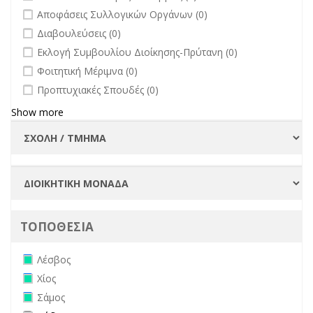
undefined
Αποφάσεις Συλλογικών Οργάνων (0)
undefined
Διαβουλεύσεις (0)
undefined
Εκλογή Συμβουλίου Διοίκησης-Πρύτανη (0)
undefined
Φοιτητική Μέριμνα (0)
undefined
Προπτυχιακές Σπουδές (0)
Show more
ΤΟΠΟΘΕΣΙΑ
Remove Λέσβος filter
Λέσβος
Remove Χίος filter
Χίος
Remove Σάμος filter
Σάμος
Apply Ρόδος filter
Apply Ρόδος filter