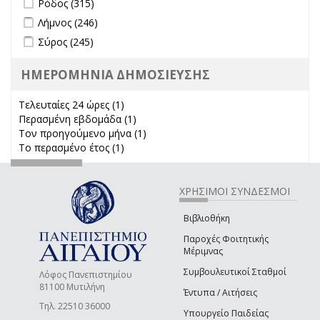
Ρόδος (315)
Apply Λήμνος filter
Apply Λήμνος filter
Λήμνος (246)
Apply Σύρος filter
Apply Σύρος filter
Σύρος (245)
ΗΜΕΡΟΜΗΝΙΑ ΔΗΜΟΣΙΕΥΣΗΣ
Τελευταίες 24 ώρες (1)
Apply Τελευταίες 24 ώρες filter
Περασμένη εβδομάδα (1)
Apply Περασμένη εβδομάδα filter
Τον προηγούμενο μήνα (1)
Apply Τον προηγούμενο μήνα
Το περασμένο έτος (1)
Apply Το περασμένο έτος filter
filter
ΧΡΗΣΙΜΟΙ ΣΥΝΔΕΣΜΟΙ
Βιβλιοθήκη
Παροχές Φοιτητικής
Μέριμνας
Συμβουλευτικοί Σταθμοί
Λόφος Πανεπιστημίου
81100 Μυτιλήνη
Έντυπα / Αιτήσεις
Τηλ. 22510 36000
Υπουργείο Παιδείας