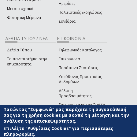
Ημερίδες
Μεταπτυχιακά
Πολιτιστικές Εκδηλώσεις
Φοιτητική Μέριμνα
Συνέδρια
ΔΕΛΤΙΑ ΤΥΠΟΥ / ΝΕΑ
ΕΠΙΚΟΙΝΩΝΙΑ
Δελτία Τύπου
Τηλεφωνικός Κατάλογος
Το πανεπιστήμιο στην
Επικοινωνία
επικαιρότητα
Παράπονα-Συστάσεις
Υπεύθυνος Προστασίας
Δεδομένων
Δήλωση
Προσβασιμότητας
Επικοινωνία με την Ομάδα
Πατώντας "Συμφωνώ" μας παρέχετε τη συγκατάθεσή
Ανάπτυξης του site
(link sends e-mail)
σας για τη χρήση cookies με σκοπό τη μέτρηση και την
ανάλυση της επισκεψιμότητας.
© ΠΑΝΕΠΙΣΤΗΜΙΟ ΑΙΓΑΙΟΥ
ΟΡΟΙ ΧΡΗΣΗΣ
ΠΟΛΙΤΙΚΗ COOKIES
ΟΜΑΔΑ
ΑΝΑΠΤΥΞΗΣ
Επιλέξτε "Ρυθμίσεις Cookies" για περισσότερες
πληροφορίες.