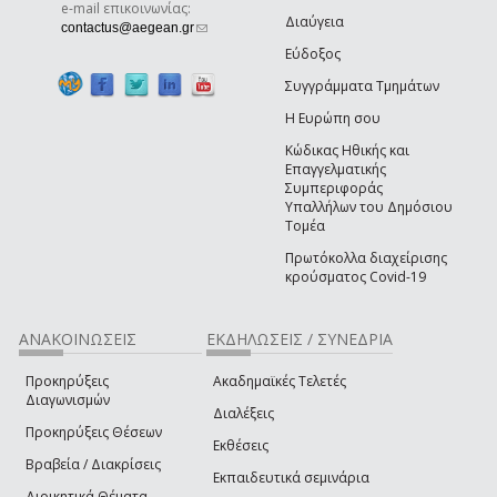
e-mail επικοινωνίας:
Διαύγεια
(link sends e-mail)
contactus@aegean.gr
Εύδοξος
Συγγράμματα Τμημάτων
Η Ευρώπη σου
Κώδικας Ηθικής και
Επαγγελματικής
Συμπεριφοράς
Υπαλλήλων του Δημόσιου
Τομέα
Πρωτόκολλα διαχείρισης
κρούσματος Covid-19
ΑΝΑΚΟΙΝΩΣΕΙΣ
ΕΚΔΗΛΩΣΕΙΣ / ΣΥΝΕΔΡΙΑ
Προκηρύξεις
Ακαδημαϊκές Τελετές
Διαγωνισμών
Διαλέξεις
Προκηρύξεις Θέσεων
Εκθέσεις
Βραβεία / Διακρίσεις
Εκπαιδευτικά σεμινάρια
Διοικητικά Θέματα