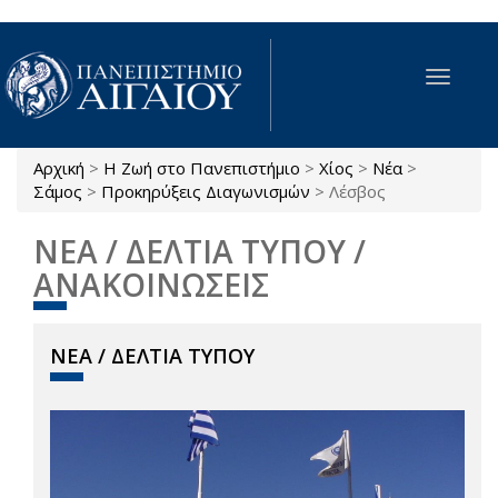
Παράκαμψη προς το κυρίως περιεχόμενο
Toggle
navigat
Αρχική
>
Η Ζωή στο Πανεπιστήμιο
>
Χίος
>
Νέα
>
Είστε εδώ
Σάμος
>
Προκηρύξεις Διαγωνισμών
>
Λέσβος
ΝΕΑ / ΔΕΛΤΙΑ ΤΥΠΟΥ /
ΑΝΑΚΟΙΝΩΣΕΙΣ
ΝΕΑ / ΔΕΛΤΙΑ ΤΥΠΟΥ