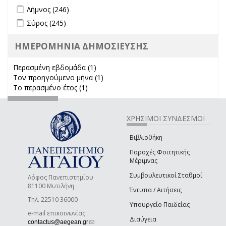
Apply Λήμνος filter
Apply Λήμνος filter
Λήμνος (246)
Apply Σύρος filter
Apply Σύρος filter
Σύρος (245)
ΗΜΕΡΟΜΗΝΙΑ ΔΗΜΟΣΙΕΥΣΗΣ
Περασμένη εβδομάδα (1)
Apply Περασμένη εβδομάδα filter
Τον προηγούμενο μήνα (1)
Apply Τον προηγούμενο μήνα
Το περασμένο έτος (1)
Apply Το περασμένο έτος filter
filter
ΧΡΗΣΙΜΟΙ ΣΥΝΔΕΣΜΟΙ
Βιβλιοθήκη
Παροχές Φοιτητικής
Μέριμνας
Συμβουλευτικοί Σταθμοί
Λόφος Πανεπιστημίου
81100 Μυτιλήνη
Έντυπα / Αιτήσεις
Τηλ. 22510 36000
Υπουργείο Παιδείας
e-mail επικοινωνίας:
Διαύγεια
(link sends e-mail)
contactus@aegean.gr