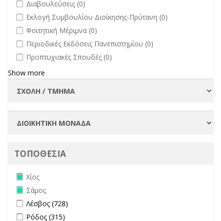
undefined
Διαβουλεύσεις (0)
undefined
Εκλογή Συμβουλίου Διοίκησης-Πρύτανη (0)
undefined
Φοιτητική Μέριμνα (0)
undefined
Περιοδικές Εκδόσεις Πανεπιστημίου (0)
undefined
Προπτυχιακές Σπουδές (0)
Show more
ΤΟΠΟΘΕΣΙΑ
Remove Χίος filter
Χίος
Remove Σάμος filter
Σάμος
Apply Λέσβος filter
Apply Λέσβος filter
Λέσβος (728)
Apply Ρόδος filter
Apply Ρόδος filter
Ρόδος (315)