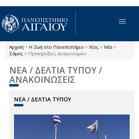
Παράκαμψη προς το κυρίως περιεχόμενο
Toggle
navigat
Αρχική
>
Η Ζωή στο Πανεπιστήμιο
>
Χίος
>
Νέα
>
Είστε εδώ
Σάμος
>
Προκηρύξεις Διαγωνισμών
ΝΕΑ / ΔΕΛΤΙΑ ΤΥΠΟΥ /
ΑΝΑΚΟΙΝΩΣΕΙΣ
ΝΕΑ / ΔΕΛΤΙΑ ΤΥΠΟΥ