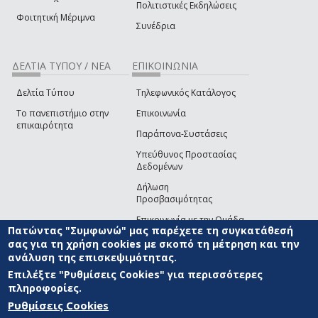
Πολιτιστικές Εκδηλώσεις
Φοιτητική Μέριμνα
Συνέδρια
ΔΕΛΤΙΑ ΤΥΠΟΥ / ΝΕΑ
ΕΠΙΚΟΙΝΩΝΙΑ
Δελτία Τύπου
Τηλεφωνικός Κατάλογος
Το πανεπιστήμιο στην
Επικοινωνία
επικαιρότητα
Παράπονα-Συστάσεις
Υπεύθυνος Προστασίας
Δεδομένων
Δήλωση
Προσβασιμότητας
Επικοινωνία με την Ομάδα
Πατώντας "Συμφωνώ" μας παρέχετε τη συγκατάθεσή
Ανάπτυξης του site
(link sends e-mail)
σας για τη χρήση cookies με σκοπό τη μέτρηση και την
ανάλυση της επισκεψιμότητας.
© ΠΑΝΕΠΙΣΤΗΜΙΟ ΑΙΓΑΙΟΥ
ΟΡΟΙ ΧΡΗΣΗΣ
ΠΟΛΙΤΙΚΗ COOKIES
ΟΜΑΔΑ
ΑΝΑΠΤΥΞΗΣ
Επιλέξτε "Ρυθμίσεις Cookies" για περισσότερες
πληροφορίες.
Ρυθμίσεις Cookies