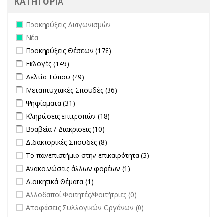
ΚΑΤΗΓΟΡΙΑ
Remove Προκηρύξεις Διαγωνισμών filter
Προκηρύξεις Διαγωνισμών
Remove Νέα filter
Νέα
Apply Προκηρύξεις Θέσεων filter
Apply Προκηρύξεις Θέσεων
Προκηρύξεις Θέσεων (178)
filter
Apply Εκλογές filter
Apply Εκλογές filter
Εκλογές (149)
Apply Δελτία Τύπου filter
Apply Δελτία Τύπου filter
Δελτία Τύπου (49)
Apply Μεταπτυχιακές Σπουδές filter
Apply Μεταπτυχιακές
Μεταπτυχιακές Σπουδές (36)
Σπουδές filter
Apply Ψηφίσματα filter
Apply Ψηφίσματα filter
Ψηφίσματα (31)
Apply Κληρώσεις επιτροπών filter
Apply Κληρώσεις επιτροπών
Κληρώσεις επιτροπών (18)
filter
Apply Βραβεία / Διακρίσεις filter
Apply Βραβεία / Διακρίσεις filter
Βραβεία / Διακρίσεις (10)
Apply Διδακτορικές Σπουδές filter
Apply Διδακτορικές Σπουδές
Διδακτορικές Σπουδές (8)
filter
Apply Το πανεπιστήμιο στην επικαιρότητα filter
Apply Το
Το πανεπιστήμιο στην επικαιρότητα (3)
πανεπιστήμιο στην
Apply Ανακοινώσεις άλλων φορέων filter
Apply Ανακοινώσεις
Ανακοινώσεις άλλων φορέων (1)
επικαιρότητα filter
άλλων φορέων filter
Apply Διοικητικά Θέματα filter
Apply Διοικητικά Θέματα filter
Διοικητικά Θέματα (1)
undefined
Αλλοδαποί Φοιτητές/Φοιτήτριες (0)
undefined
Αποφάσεις Συλλογικών Οργάνων (0)