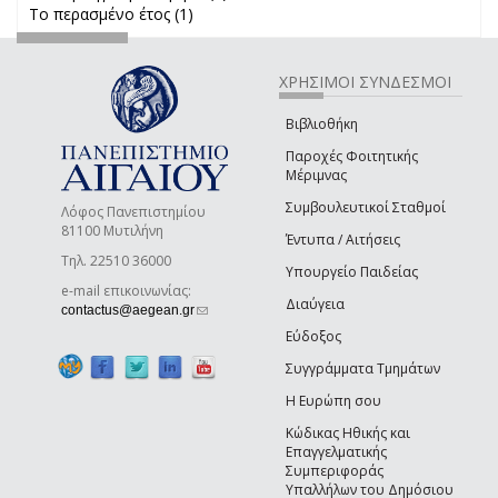
Το περασμένο έτος (1)
Apply Το περασμένο έτος filter
filter
ΧΡΗΣΙΜΟΙ ΣΥΝΔΕΣΜΟΙ
Βιβλιοθήκη
Παροχές Φοιτητικής
Μέριμνας
Συμβουλευτικοί Σταθμοί
Λόφος Πανεπιστημίου
81100 Μυτιλήνη
Έντυπα / Αιτήσεις
Τηλ. 22510 36000
Υπουργείο Παιδείας
e-mail επικοινωνίας:
Διαύγεια
(link sends e-mail)
contactus@aegean.gr
Εύδοξος
Συγγράμματα Τμημάτων
Η Ευρώπη σου
Κώδικας Ηθικής και
Επαγγελματικής
Συμπεριφοράς
Υπαλλήλων του Δημόσιου