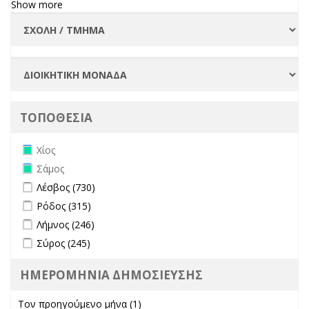
Show more
ΤΟΠΟΘΕΣΙΑ
Remove Χίος filter
Χίος
Remove Σάμος filter
Σάμος
Apply Λέσβος filter
Apply Λέσβος filter
Λέσβος (730)
Apply Ρόδος filter
Apply Ρόδος filter
Ρόδος (315)
Apply Λήμνος filter
Apply Λήμνος filter
Λήμνος (246)
Apply Σύρος filter
Apply Σύρος filter
Σύρος (245)
ΗΜΕΡΟΜΗΝΙΑ ΔΗΜΟΣΙΕΥΣΗΣ
Τον προηγούμενο μήνα (1)
Apply Τον προηγούμενο μήνα