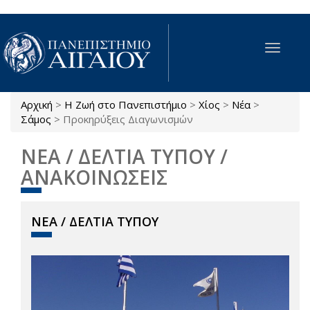
Παράκαμψη προς το κυρίως περιεχόμενο
Toggle
navigat
Αρχική
>
Η Ζωή στο Πανεπιστήμιο
>
Χίος
>
Νέα
>
Είστε εδώ
Σάμος
>
Προκηρύξεις Διαγωνισμών
ΝΕΑ / ΔΕΛΤΙΑ ΤΥΠΟΥ /
ΑΝΑΚΟΙΝΩΣΕΙΣ
ΝΕΑ / ΔΕΛΤΙΑ ΤΥΠΟΥ