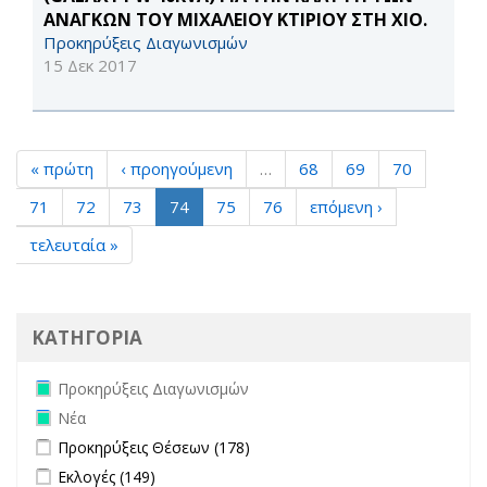
ΑΝΑΓΚΩΝ ΤΟΥ ΜΙΧΑΛΕΙΟΥ ΚΤΙΡΙΟΥ ΣΤΗ ΧΙΟ.
Προκηρύξεις Διαγωνισμών
15 Δεκ 2017
« πρώτη
‹ προηγούμενη
…
68
69
70
71
72
73
74
75
76
επόμενη ›
τελευταία »
ΚΑΤΗΓΟΡΙΑ
Remove Προκηρύξεις Διαγωνισμών filter
Προκηρύξεις Διαγωνισμών
Remove Νέα filter
Νέα
Apply Προκηρύξεις Θέσεων filter
Apply Προκηρύξεις Θέσεων
Προκηρύξεις Θέσεων (178)
filter
Apply Εκλογές filter
Apply Εκλογές filter
Εκλογές (149)