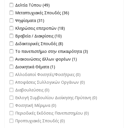
Apply Δελτία Τύπου filter
Apply Δελτία Τύπου filter
Δελτία Τύπου (49)
Apply Μεταπτυχιακές Σπουδές filter
Apply Μεταπτυχιακές
Μεταπτυχιακές Σπουδές (36)
Σπουδές filter
Apply Ψηφίσματα filter
Apply Ψηφίσματα filter
Ψηφίσματα (31)
Apply Κληρώσεις επιτροπών filter
Apply Κληρώσεις επιτροπών
Κληρώσεις επιτροπών (18)
filter
Apply Βραβεία / Διακρίσεις filter
Apply Βραβεία / Διακρίσεις filter
Βραβεία / Διακρίσεις (10)
Apply Διδακτορικές Σπουδές filter
Apply Διδακτορικές Σπουδές
Διδακτορικές Σπουδές (8)
filter
Apply Το πανεπιστήμιο στην επικαιρότητα filter
Apply Το
Το πανεπιστήμιο στην επικαιρότητα (3)
πανεπιστήμιο στην
Apply Ανακοινώσεις άλλων φορέων filter
Apply Ανακοινώσεις
Ανακοινώσεις άλλων φορέων (1)
επικαιρότητα filter
άλλων φορέων filter
Apply Διοικητικά Θέματα filter
Apply Διοικητικά Θέματα filter
Διοικητικά Θέματα (1)
undefined
Αλλοδαποί Φοιτητές/Φοιτήτριες (0)
undefined
Αποφάσεις Συλλογικών Οργάνων (0)
undefined
Διαβουλεύσεις (0)
undefined
Εκλογή Συμβουλίου Διοίκησης-Πρύτανη (0)
undefined
Φοιτητική Μέριμνα (0)
undefined
Περιοδικές Εκδόσεις Πανεπιστημίου (0)
undefined
Προπτυχιακές Σπουδές (0)